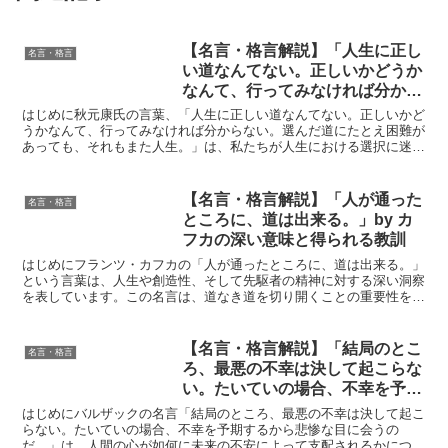
【名言・格言解説】「人生に正し
名言・格言
い道なんてない。正しいかどうか
なんて、行ってみなければ分から
ない。選んだ道にたとえ困難があ
はじめに秋元康氏の言葉、「人生に正しい道なんてない。正しいかど
っても、それもまた人生。」by
うかなんて、行ってみなければ分からない。選んだ道にたとえ困難が
あっても、それもまた人生。」は、私たちが人生における選択に迷っ
秋元康の深い意味と得られる教訓
たとき、勇気を与えてくれる言葉です。この名言は、未来が...
【名言・格言解説】「人が通った
名言・格言
ところに、道は出来る。」by カ
フカの深い意味と得られる教訓
はじめにフランツ・カフカの「人が通ったところに、道は出来る。」
という言葉は、人生や創造性、そして先駆者の精神に対する深い洞察
を表しています。この名言は、道なき道を切り開くことの重要性を示
唆し、挑戦する勇気を持つことの価値を強調します。カフカ...
【名言・格言解説】「結局のとこ
名言・格言
ろ、最悪の不幸は決して起こらな
い。たいていの場合、不幸を予期
するから悲惨な目に会うのだ。」
はじめにバルザックの名言「結局のところ、最悪の不幸は決して起こ
by バルザックの深い意味と得ら
らない。たいていの場合、不幸を予期するから悲惨な目に会うの
だ。」は、人間の心が如何に未来の不安によって支配されるかについ