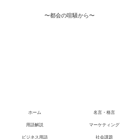
〜都会の喧騒から〜
ホーム
名言・格言
用語解説
マーケティング
ビジネス用語
社会課題