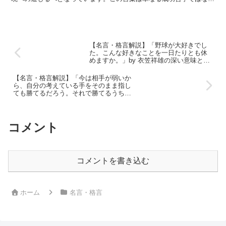
く、人生を深く生きるための普遍的な教訓を含んでいます。彼...
【名言・格言解説】「野球が大好きでし
た。こんな好きなことを一日たりとも休
めますか。」by 衣笠祥雄の深い意味と得
られる教訓
【名言・格言解説】「今は相手が弱いか
ら、自分の考えている手をそのまま指し
ても勝てるだろう。それで勝てるうちは
いいが、いつまでもそのままでは通らな
い。それよりも今は、もっといい手はな
いだろうか、と自分に与えられた時間い
っぱいを使って、苦しみながら考えるこ
コメント
とがたいせつなんだ。」by 木見金治郎の
深い意味と得られる教訓
コメントを書き込む
ホーム
名言・格言