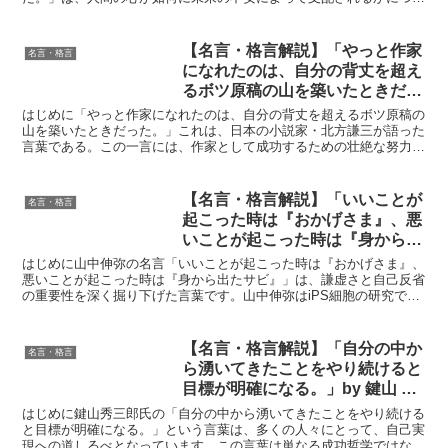
れる教訓
て深い洞察を提供しています。彼の言葉は、私たちが直面する不...
【名言・格言解説】「やっと作家
名言・格言
になれたのは、自分の背丈を超え
るボツ原稿の山を築いたときだっ
た。」by 北方謙三の深い意味と
はじめに「やっと作家になれたのは、自分の背丈を超えるボツ原稿の
得られる教訓
山を築いたときだった。」これは、日本の小説家・北方謙三が語った
言葉である。この一言には、作家として成功するための壮絶な努力と
執念が凝縮されている。北方謙三といえば、骨太なハードボ...
【名言・格言解説】「いいことが
名言・格言
起こった時は『おかげさま』、悪
いことが起こった時は『身から出
たサビ』」by 山中伸弥の深い意
はじめに山中伸弥の名言「いいことが起こった時は『おかげさま』、
味と得られる教訓
悪いことが起こった時は『身から出たサビ』」は、謙虚さと自己反省
の重要性を深く掘り下げた言葉です。山中伸弥はiPS細胞の研究でノ
ーベル賞を受賞し、その成果は科学界に革命をもたらしま...
【名言・格言解説】「自分の中か
名言・格言
ら湧いてきたことをやり続けると
目標が明確になる。」by 鍵山 秀
三郎の深い意味と得られる教訓
はじめに鍵山秀三郎氏の「自分の中から湧いてきたことをやり続ける
と目標が明確になる。」という言葉は、多くの人々にとって、自己実
現への道しるべとなっています。この言葉は単なる成功哲学ではな