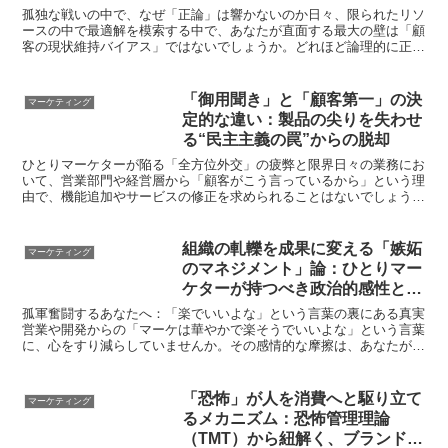
孤独な戦いの中で、なぜ「正論」は響かないのか日々、限られたリソ
ースの中で最適解を模索する中で、あなたが直面する最大の壁は「顧
客の現状維持バイアス」ではないでしょうか。どれほど論理的に正し
い提案であっても、なぜか決裁の判が押されない。この徒労...
「御用聞き」と「顧客第一」の決
マーケティング
定的な違い：製品の尖りを失わせ
る“民主主義の罠”からの脱却
ひとりマーケターが陥る「全方位外交」の疲弊と限界日々の業務にお
いて、営業部門や経営層から「顧客がこう言っているから」という理
由で、機能追加やサービスの修正を求められることはないでしょう
か。リソースの限られたひとりマーケターにとって、それは終...
組織の軋轢を成果に変える「嫉妬
マーケティング
のマネジメント」論：ひとりマー
ケターが持つべき政治的感性と構
造的理解
孤軍奮闘するあなたへ：「楽でいいよな」という言葉の裏にある真実
営業や開発からの「マーケは華やかで楽そうでいいよな」という言葉
に、心をすり減らしていませんか。その感情的な摩擦は、あなたが組
織内で「異物」として機能し始めた、何よりの証左です。ひ...
「恐怖」が人を消費へと駆り立て
マーケティング
るメカニズム：恐怖管理理論
（TMT）から紐解く、ブランドと