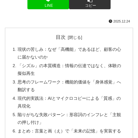
LINE
コピー
2025.12.24
目次
現状の苦しみ：なぜ「高機能」であるほど、顧客の心
に届かないのか
「シズル」の本質構造：情報の伝達ではなく、体験の
擬似再生
思考のフレームワーク：機能的価値を「身体感覚」へ
翻訳する
現代的実践法：AIとマイクロコピーによる「質感」の
具現化
陥りがちな失敗パターン：形容詞のインフレと「主観
の押し付け」
まとめ：言葉と画（え）で「未来の記憶」を実装する