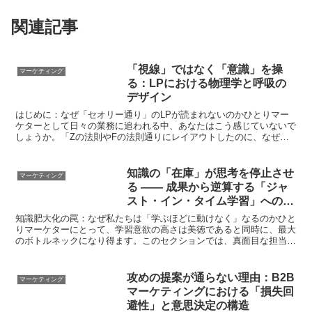
関連記事
「視線」ではなく「意識」を操
マーケティング
る：LPにおける物理学と呼吸の
デザイン
はじめに：なぜ「セオリー通り」のLPが読まれないのかひとりマー
ケターとして日々の業務に追われる中、あなたはこう感じていないで
しょうか。「Zの法則やFの法則通りにレイアウトしたのに、なぜか
CV（コンバージョン）に至らない」「ヒートマップを見て...
知識の「在庫」が思考を停止させ
マーケティング
る —— 成果から逆算する「ジャ
スト・イン・タイム学習」への構
造改革
知識肥大化の罠：なぜ私たちは「学ぶほどに動けなく」なるのかひと
りマーケターにとって、学習意欲の高さは美徳であると同時に、最大
のボトルネックになり得ます。このセクションでは、真面目な担当者
ほど陥りやすい「インプットの罠」の構造的問題を解き明か...
攻めの提案が通らない理由：B2B
マーケティング
マーケティングにおける「損失回
避性」と意思決定の構造