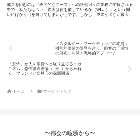
自尊心の深層関係
成果を阻むのは「表面的なニーズ」への終始日々の業務に忙殺される
中で、私たちはつい「顧客は何を欲しているか（What）」という問
いにばかり目を向けてしまいがちです。しかし、成果が出ない最大の
原因は、その奥にある「なぜそれを欲するのか（Why）...
ノスタルジー・マーケティングの本質：
機能的価値の限界を超え、顧客の「感情
の財布」を開く戦略的アプローチ
「恐怖」が人を消費へと駆り立てるメカ
ニズム：恐怖管理理論（TMT）から紐解
く、ブランドと自尊心の深層関係
ホーム
マーケティング
〜都会の喧騒から〜