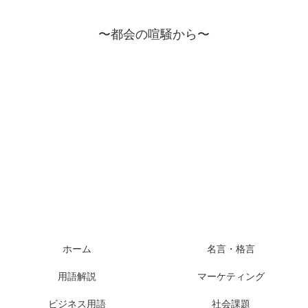
〜都会の喧騒から〜
ホーム
名言・格言
用語解説
マーケティング
ビジネス用語
社会課題