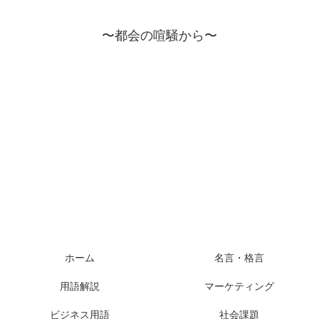
〜都会の喧騒から〜
ホーム
名言・格言
用語解説
マーケティング
ビジネス用語
社会課題