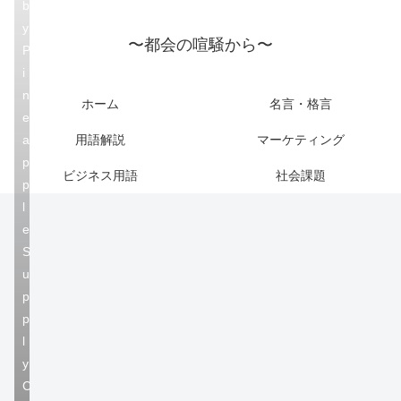
b
y
〜都会の喧騒から〜
P
i
n
ホーム
名言・格言
e
a
用語解説
マーケティング
p
ビジネス用語
社会課題
p
l
e
S
u
p
p
l
y
C