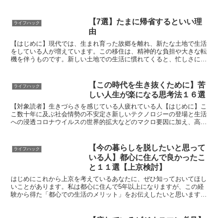
【7選】たまに帰省するといい理
ライフハック
由
【はじめに】現代では、生まれ育った故郷を離れ、新たな土地で生活
をしている人が増えています。この移住は、精神的な負担や大きな転
機を伴うものです。新しい土地での生活に慣れてくると、忙しさに追
われて帰省の頻度が減ってしまうことも多いでしょう。友人...
【この時代を生き抜くために】苦
ライフハック
しい人生が楽になる思考法１６選
【対象読者】生きづらさを感じている人疲れている人【はじめに】こ
こ数十年に及ぶ社会情勢の不安定さ新しいテクノロジーの登場と生活
への浸透コロナウイルスの世界的拡大などのマクロ要因に加え、高ま
り続ける税金上がらない給料物価の高騰といってミクロ要因...
【今の暮らしを脱したいと思って
ライフハック
いる人】都心に住んで良かったこ
と１１選【上京検討】
はじめにこれから上京を考えているあなたに、ぜひ知っておいてほし
いことがあります。私は都心に住んで5年以上になりますが、この経
験から得た「都心での生活のメリット」をお伝えしたいと思います。
多くの方が抱く都心のネガティブイメージには、家賃が高い...