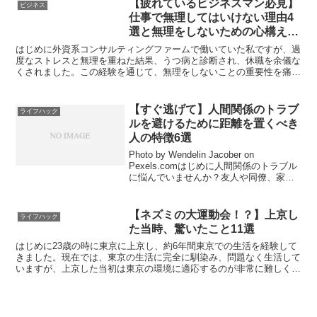
【疲れているビジネスマン必見】
ビジネス
仕事で無理してはいけない理由4
選と無理をしないための心構え4
選
はじめに外資系コンサルティングファームで働いていた私ですが、過
度なストレスと無理を重ねた結果、うつ病と診断され、休職を余儀な
くされました。この経験を通じて、無理をしないことの重要性を痛感
しました。無理を重ねることで直面する問題やそれを防ぐた...
【すぐ逃げて】人間関係のトラブ
ライフハック
ルを避けるために距離を置くべき
人の特徴6選
Photo by Wendelin Jacober on
Pexels.comはじめに人間関係のトラブル
に悩んでいませんか？友人や同僚、家族
との関係がうまくいかないと、心が疲れ
てしまうこともありますよね。トラブル
を避けるためには、どんな人と...
【ネズミの大運動会！？】上京し
ライフハック
た当時、驚いたこと11選
はじめに23歳の時に東京に上京し、約6年間東京での生活を経験して
きました。現在では、東京の生活に完全に馴染み、問題なく生活して
いますが、上京した当初は東京の環境に適応するのが非常に難しく、
毎日が驚きとストレスの連続でした。東京に住むことで直...