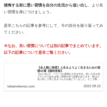
後悔する前に悪い習慣を自分の生活から追い出し
、より良
い習慣を身につけましょう。
是非こちらの記事を参考にして、今の自分を振り返ってみ
てください。
※なお、良い習慣については別の記事でまとめています。
以下の記事について是非ご覧ください。
【全人類に推奨】人生をよりよく生きるための習
慣42選【随時更新】
【はじめに】 一つ一つの習慣が人生を作る。良い人生を送
りたいのであれば良い習慣を持つ必要があります。私は人
生に対して常に生きづらさを感じていました。そこで様々
な書籍やサイト、SNSを駆使して人生を少しでも良くする
ための習慣を調査し、実際に生...
2022.09.22
tokainokenso.com