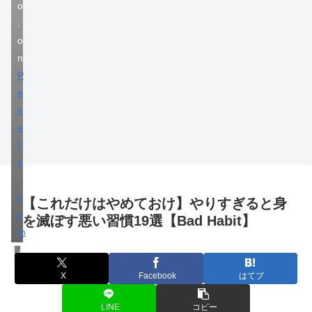
o
.
o
n
P
e
x
e
l
s
.
c
【これだけはやめておけ】やりすぎると身
o
を滅ぼす悪い習慣19選【Bad Habit】
m
ライフハック
X
Facebook
はてブ
LINE
コピー