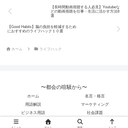
【長時間動画視聴する人必見】Youtubeな
どの動画視聴を仕事・生活に活かす方法8
選
【Good Habits】脳の負担を軽減するため
におすすめのライフハック１０選
ホーム
ライフハック
〜都会の喧騒から〜
ホーム
名言・格言
用語解説
マーケティング
ビジネス用語
社会課題
© 2022 〜都会の喧騒から〜.
メニュー
ホーム
検索
トップ