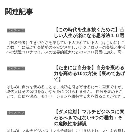
関連記事
【この時代を生き抜くために】苦
ライフハック
しい人生が楽になる思考法１６選
【対象読者】生きづらさを感じている人疲れている人【はじめに】こ
こ数十年に及ぶ社会情勢の不安定さ新しいテクノロジーの登場と生活
への浸透コロナウイルスの世界的拡大などのマクロ要因に加え、高ま
り続ける税金上がらない給料物価の高騰といってミクロ要因...
【たまには自分を】自分を褒める
ライフハック
力を高める10の方法【褒めてあげ
て】
はじめに自分を褒めることは、成功を引き寄せるために重要ですが、
現代人はその習慣をなかなか身につけられません。 自分を褒めるこ
とで、自信を深め、モチベーションを維持する力を得ることができま
す。本記事では、自己肯定感を高めるための具体的な方法を...
【ダメ絶対】マルチビジネスに関
ライフハック
わるべきではない6つの理由：そ
の危険性を解説
はじめにマルチビジネス（マルチ商法）に引き込まれ、人生を台無し