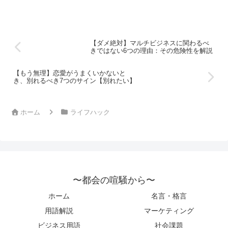
限られており、無駄に...
【ダメ絶対】マルチビジネスに関わるべ
きではない6つの理由：その危険性を解説
【もう無理】恋愛がうまくいかないと
き、別れるべき7つのサイン【別れたい】
ホーム
ライフハック
〜都会の喧騒から〜
ホーム
名言・格言
用語解説
マーケティング
ビジネス用語
社会課題