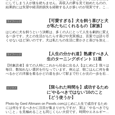
にしてしまう人が後を絶ちません。高収入の夢を見て始めたものの、
結果的には失望や経済的損失を経験する人が多いのが現実です。この
記事では、なぜマルチビジネスに関わってはいけないのか、...
【可愛すぎる】犬を飼う喜びと犬
ライフハック
が私たちにくれるもの【家族】
はじめに犬を飼うという決断は、多くの人にとって人生を劇的に変え
る一歩です。犬との生活がもたらす喜びや充実感は、言葉では語り尽
くせないほど深いのです。犬は私たちの生活に豊かさと喜びを加え、
日常をより特別なものにします。この記事では、犬を飼うこ...
【人生の分かれ道】熟慮すべき人
ライフハック
生のターニングポイント 11選
【対象読者】全ての人特にこれから社会に出る人【はじめに】我々は
毎日、数知れない選択を行なっています。例えば、朝ごはんに何を食
べるかどの洋服を着るかどの道を歩いて駅まで行くか次の一歩を右足
を出すか左足を出すかなど、細かいものを含めると数万回以...
【限られた時間を】成功するため
ビジネス
に’やるべきではない’10のこと
【どう使うか】
Photo by Gerd Altmann on Pexels.comはじめに人生で成功するため
には何をするべきかに注目が集まりがちですが、実は「やるべきでな
いこと」を見極めることも同じくらい大切です。時間やエネルギーは