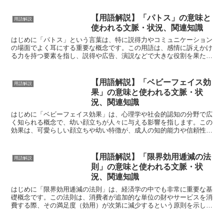
【用語解説】「パトス」の意味と
用語解説
使われる文脈・状況、関連知識
はじめに「パトス」という言葉は、特に説得力やコミュニケーション
の場面でよく耳にする重要な概念です。この用語は、感情に訴えかけ
る力を持つ要素を指し、説得や広告、演説などで大きな役割を果たし
ます。この記事では、パトスの基本的な意味とその使われる...
【用語解説】「ベビーフェイス効
用語解説
果」の意味と使われる文脈・状
況、関連知識
はじめに「ベビーフェイス効果」は、心理学や社会的認知の分野で広
く知られる概念で、幼い顔立ちが人々に与える影響を指します。この
効果は、可愛らしい顔立ちや幼い特徴が、成人の知的能力や信頼性に
対する印象にどのように作用するかを示しています。この記...
【用語解説】「限界効用逓減の法
用語解説
則」の意味と使われる文脈・状
況、関連知識
はじめに「限界効用逓減の法則」は、経済学の中でも非常に重要な基
礎概念です。この法則は、消費者が追加的な単位の財やサービスを消
費する際、その満足度（効用）が次第に減少するという原則を示して
います。つまり、最初に消費するものほど満足度が高く、そ...