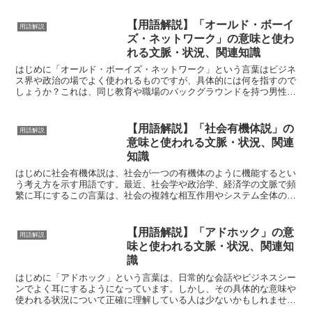
【用語解説】「オールド・ボーイ
用語解説
ズ・ネットワーク」の意味と使わ
れる文脈・状況、関連知識
はじめに「オールド・ボーイズ・ネットワーク」という言葉はビジネ
ス界や政治の場でよく使われるものですが、具体的には何を指すので
しょうか？これは、同じ教育や職場のバックグラウンドを持つ男性た
ちが築く非公式の強力な人脈を指します。このネットワーク...
【用語解説】「社会有機体説」の
用語解説
意味と使われる文脈・状況、関連
知識
はじめに社会有機体説は、社会が一つの有機体のように機能するとい
う考え方を示す用語です。最近、社会学や政治学、経済学の文脈で頻
繁に耳にするこの言葉は、社会の複雑な相互作用やシステム全体の調
和の重要性を理解するために役立ちます。本記事では、社会...
【用語解説】「アドホック」の意
用語解説
味と使われる文脈・状況、関連知
識
はじめに「アドホック」という言葉は、日常的な会話やビジネスシー
ンでよく耳にするようになっています。しかし、その具体的な意味や
使われる状況について正確に理解している人は少ないかもしれませ
ん。「アドホック」とは、特定の問題や状況に対して、その場...