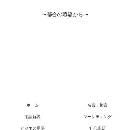
〜都会の喧騒から〜
ホーム
名言・格言
用語解説
マーケティング
ビジネス用語
社会課題