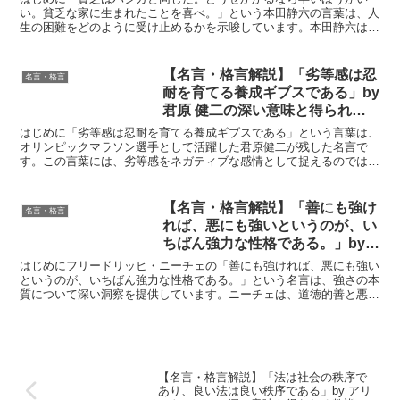
深い意味と得られる教訓
い。貧乏な家に生まれたことを喜べ。」という本田静六の言葉は、人
生の困難をどのように受け止めるかを示唆しています。本田静六は、
苦労や貧困が自己成長のチャンスになることを強調しています...
【名言・格言解説】「劣等感は忍
名言・格言
耐を育てる養成ギブスである」by
君原 健二の深い意味と得られる
教訓
はじめに「劣等感は忍耐を育てる養成ギブスである」という言葉は、
オリンピックマラソン選手として活躍した君原健二が残した名言で
す。この言葉には、劣等感をネガティブな感情として捉えるのではな
く、自己成長のための鍛錬の機会とするポジティブな視点が込...
【名言・格言解説】「善にも強け
名言・格言
れば、悪にも強いというのが、い
ちばん強力な性格である。」by
ニーチェの深い意味と得られる教
はじめにフリードリッヒ・ニーチェの「善にも強ければ、悪にも強い
訓
というのが、いちばん強力な性格である。」という名言は、強さの本
質について深い洞察を提供しています。ニーチェは、道徳的善と悪の
両方に対する強さが、本当の内面的な力を示すと考えました...
【名言・格言解説】「法は社会の秩序で
あり、良い法は良い秩序である」by アリ