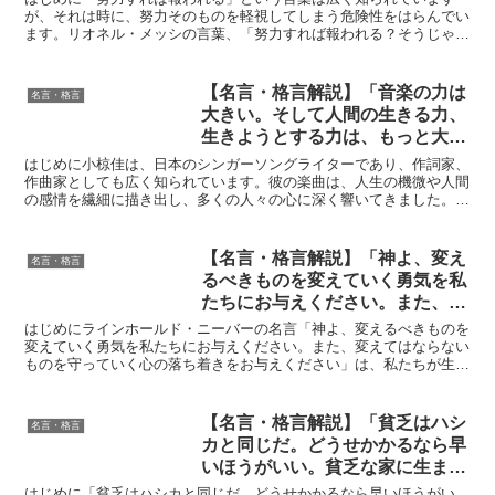
が、それは時に、努力そのものを軽視してしまう危険性をはらんでい
ます。リオネル・メッシの言葉、「努力すれば報われる？そうじゃな
いだろ。報われるまで努力するんだ。」は、この誤解を解き、...
【名言・格言解説】「音楽の力は
名言・格言
大きい。そして人間の生きる力、
生きようとする力は、もっと大き
い。」by 小椋 佳の深い意味と得
はじめに小椋佳は、日本のシンガーソングライターであり、作詞家、
られる教訓
作曲家としても広く知られています。彼の楽曲は、人生の機微や人間
の感情を繊細に描き出し、多くの人々の心に深く響いてきました。特
に、今回取り上げる名言「音楽の力は大きい。そして人間の...
【名言・格言解説】「神よ、変え
名言・格言
るべきものを変えていく勇気を私
たちにお与えください。また、変
えてはならないものを守っていく
はじめにラインホールド・ニーバーの名言「神よ、変えるべきものを
心の落ち着きをお与えください」
変えていく勇気を私たちにお与えください。また、変えてはならない
ものを守っていく心の落ち着きをお与えください」は、私たちが生き
by ラインホールド・ニーバーの
る中で直面する変化と安定のバランスを探るための重要な指...
深い意味と得られる教訓
【名言・格言解説】「貧乏はハシ
名言・格言
カと同じだ。どうせかかるなら早
いほうがいい。貧乏な家に生まれ
たことを喜べ。」by 本田静六の
はじめに「貧乏はハシカと同じだ。どうせかかるなら早いほうがい