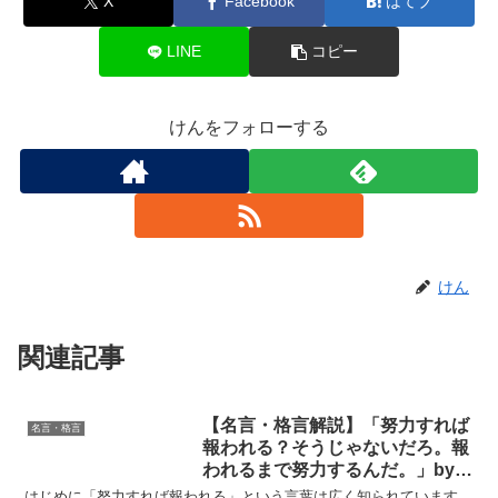
X
Facebook
はてブ
LINE
コピー
けんをフォローする
けん
関連記事
【名言・格言解説】「努力すれば
名言・格言
報われる？そうじゃないだろ。報
われるまで努力するんだ。」by
メッシの深い意味と得られる教訓
はじめに「努力すれば報われる」という言葉は広く知られています