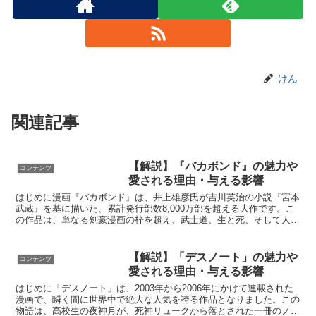
けん
関連記事
【解説】『バカボンド』の魅力や
コンテンツ
愛される理由・与える影響
はじめに漫画『バカボンド』は、井上雄彦氏が吉川英治の小説『宮本
武蔵』を基に描いた、累計発行部数8,000万部を超える大作です。こ
の作品は、単なる剣豪漫画の枠を超え、武士道、生と死、そして人間
の内面を深く掘り下げています。今回は、この不朽の名...
【解説】「デスノート」の魅力や
コンテンツ
愛される理由・与える影響
はじめに「デスノート」は、2003年から2006年にかけて連載された
漫画で、瞬く間に世界中で絶大な人気を誇る作品となりました。この
物語は、高校生の夜神月が、死神リュークから落とされた一冊のノー