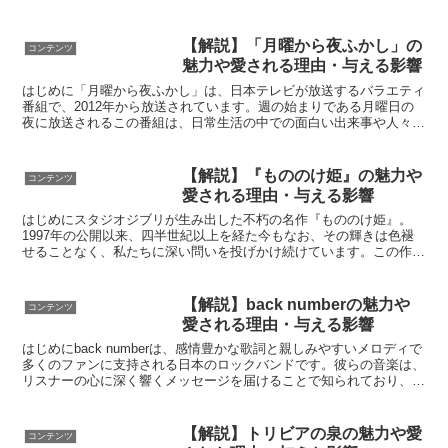
ト「デスノート」を拾うことから始まります。ノート...
【解説】「月曜から夜ふかし」の
コンテンツ
魅力や愛される理由・与える影響
はじめに「月曜から夜ふかし」は、日本テレビが放送するバラエティ
番組で、2012年から放送されています。週の始まりである月曜日の
夜に放送されるこの番組は、日常生活の中での面白い出来事や人々の
ユニークな側面を取り上げ、視聴者に笑いと驚きを提供し...
【解説】『もののけ姫』の魅力や
コンテンツ
愛される理由・与える影響
はじめにスタジオジブリが生み出した不朽の名作『もののけ姫』。
1997年の公開以来、四半世紀以上を経た今もなお、その輝きは色褪
せることなく、私たちに深い問いを投げかけ続けています。この作品
は、単なるアニメーション映画という枠を超え、環境問題、...
【解説】back numberの魅力や
コンテンツ
愛される理由・与える影響
はじめにback numberは、感情豊かな歌詞と親しみやすいメロディで
多くのファンに支持される日本のロックバンドです。彼らの音楽は、
リスナーの心に深く響くメッセージを届けることで知られており、特
に恋愛や人生のさまざまな感情をリアルに描写し...
【解説】トリビアの泉の魅力や愛
コンテンツ