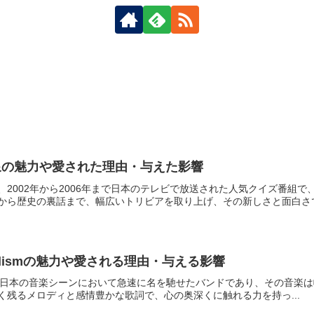
泉の魅力や愛された理由・与えた影響
、2002年から2006年まで日本のテレビで放送された人気クイズ番組
から歴史の裏話まで、幅広いトリビアを取り上げ、その新しさと面白さで.
髭男dismの魅力や愛される理由・与える影響
dismは、日本の音楽シーンにおいて急速に名を馳せたバンドであり、その
く残るメロディと感情豊かな歌詞で、心の奥深くに触れる力を持っ...