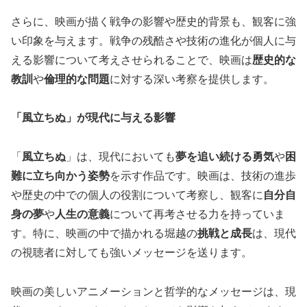
さらに、映画が描く戦争の影響や歴史的背景も、観客に強
い印象を与えます。戦争の残酷さや技術の進化が個人に与
える影響について考えさせられることで、映画は
歴史的な
教訓
や
倫理的な問題
に対する深い考察を提供します。
「風立ちぬ」が現代に与える影響
「
風立ちぬ
」は、現代においても
夢を追い続ける勇気
や
困
難に立ち向かう姿勢
を示す作品です。映画は、技術の進歩
や歴史の中での個人の役割について考察し、観客に
自分自
身の夢
や
人生の意義
について再考させる力を持っていま
す。特に、映画の中で描かれる堀越の
挑戦と成長
は、現代
の視聴者に対しても強いメッセージを送ります。
映画の美しいアニメーションと哲学的なメッセージは、現