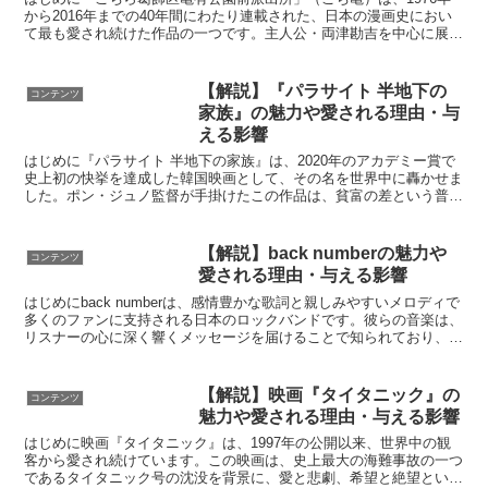
から2016年までの40年間にわたり連載された、日本の漫画史におい
て最も愛され続けた作品の一つです。主人公・両津勘吉を中心に展開
される物語は、読者に笑いと感動を与えながら、日常...
【解説】『パラサイト 半地下の
コンテンツ
家族』の魅力や愛される理由・与
える影響
はじめに『パラサイト 半地下の家族』は、2020年のアカデミー賞で
史上初の快挙を達成した韓国映画として、その名を世界中に轟かせま
した。ポン・ジュノ監督が手掛けたこの作品は、貧富の差という普遍
的なテーマを通じて観る者の心を掴み、鮮烈なメッセー...
【解説】back numberの魅力や
コンテンツ
愛される理由・与える影響
はじめにback numberは、感情豊かな歌詞と親しみやすいメロディで
多くのファンに支持される日本のロックバンドです。彼らの音楽は、
リスナーの心に深く響くメッセージを届けることで知られており、特
に恋愛や人生のさまざまな感情をリアルに描写し...
【解説】映画『タイタニック』の
コンテンツ
魅力や愛される理由・与える影響
はじめに映画『タイタニック』は、1997年の公開以来、世界中の観
客から愛され続けています。この映画は、史上最大の海難事故の一つ
であるタイタニック号の沈没を背景に、愛と悲劇、希望と絶望という