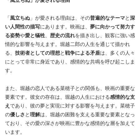
「風立ちぬ」が愛される理由
「
風立ちぬ
」が愛される理由は、その
普遍的なテーマ
と
深
い人間性の描写
にあります。映画は、
夢に向かって努力す
る姿勢
や
愛と犠牲
、
歴史の流れ
を描き出し、観客に強い感
情的な影響を与えます。堀越二郎の人生を通じて描かれ
る、
技術者としての理想
と
戦争による矛盾
は、多くの人々
にとって非常に身近であり、感情的な共鳴を呼び起こしま
す。
また、堀越の恋人である菜穂子との関係も、映画の重要な
要素です。彼女の存在は、堀越の人生における
感情的な支
え
であり、彼の夢と実現に対する影響を与えます。菜穂子
の
優しさ
と
理解
は、堀越の困難を支える重要な要素となっ
ており、その愛の深さが映画に豊かな感情的な層を加えて
います。