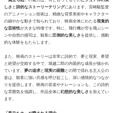
しさ
と
詩的なストーリーテリング
にあります。宮崎駿監督
のアニメーション技術は、精緻な背景美術やキャラクター
の細やかな動きで知られており、映画全体にわたる
視覚的
な芸術性
が大きな特徴です。特に、飛行機が空を飛ぶシー
ンや自然の描写は、観客に
圧倒的な美しさ
を提供し、感動
的な体験をもたらします。
また、映画のストーリーは非常に詩的で、夢と現実、希望
と絶望が交錯する中で、堀越二郎の内面的な成長が描かれ
ています。
夢の追求
と
現実の困難
との間で揺れる主人公の
姿は、観客に強い共感を呼び起こし、深い感情的なつなが
りを提供します。映画の音楽やナレーションも、この詩的
な雰囲気を強調し、作品全体に
幻想的な美しさ
を加えてい
ます。