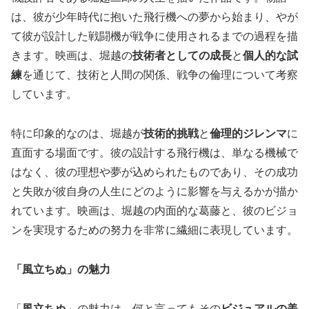
は、彼が少年時代に抱いた飛行機への夢から始まり、やが
て彼が設計した戦闘機が戦争に使用されるまでの過程を描
きます。映画は、堀越の
技術者としての成長
と
個人的な試
練
を通じて、技術と人間の関係、戦争の倫理について考察
しています。
特に印象的なのは、堀越が
技術的挑戦
と
倫理的ジレンマ
に
直面する場面です。彼の設計する飛行機は、単なる機械で
はなく、彼の理想や夢が込められたものであり、その成功
と失敗が彼自身の人生にどのように影響を与えるかが描か
れています。映画は、堀越の内面的な葛藤と、彼のビジョ
ンを実現するための努力を非常に繊細に表現しています。
「風立ちぬ」の魅力
「
風立ちぬ
」の魅力は、何と言ってもその
ビジュアルの美