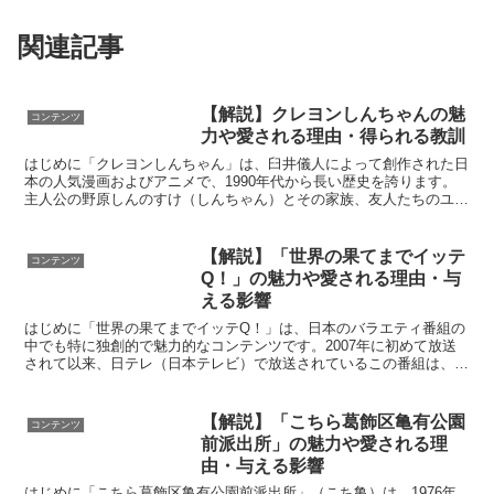
関連記事
【解説】クレヨンしんちゃんの魅
コンテンツ
力や愛される理由・得られる教訓
はじめに「クレヨンしんちゃん」は、臼井儀人によって創作された日
本の人気漫画およびアニメで、1990年代から長い歴史を誇ります。
主人公の野原しんのすけ（しんちゃん）とその家族、友人たちのユニ
ークな日常生活を描くこの作品は、子どもから大人まで幅...
【解説】「世界の果てまでイッテ
コンテンツ
Q！」の魅力や愛される理由・与
える影響
はじめに「世界の果てまでイッテQ！」は、日本のバラエティ番組の
中でも特に独創的で魅力的なコンテンツです。2007年に初めて放送
されて以来、日テレ（日本テレビ）で放送されているこの番組は、世
界中を舞台にした冒険企画と、視聴者を笑わせるユニーク...
【解説】「こちら葛飾区亀有公園
コンテンツ
前派出所」の魅力や愛される理
由・与える影響
はじめに「こちら葛飾区亀有公園前派出所」（こち亀）は、1976年