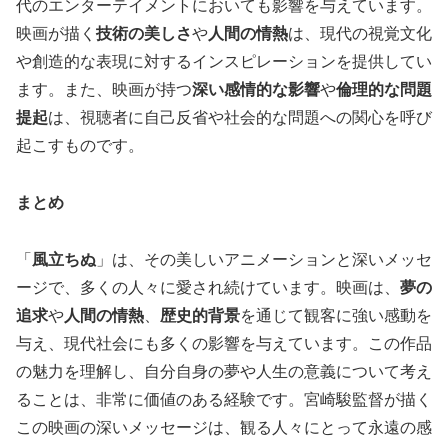
代のエンターテイメントにおいても影響を与えています。
映画が描く
技術の美しさ
や
人間の情熱
は、現代の視覚文化
や創造的な表現に対するインスピレーションを提供してい
ます。また、映画が持つ
深い感情的な影響
や
倫理的な問題
提起
は、視聴者に自己反省や社会的な問題への関心を呼び
起こすものです。
まとめ
「
風立ちぬ
」は、その美しいアニメーションと深いメッセ
ージで、多くの人々に愛され続けています。映画は、
夢の
追求
や
人間の情熱
、
歴史的背景
を通じて観客に強い感動を
与え、現代社会にも多くの影響を与えています。この作品
の魅力を理解し、自分自身の夢や人生の意義について考え
ることは、非常に価値のある経験です。宮崎駿監督が描く
この映画の深いメッセージは、観る人々にとって永遠の感