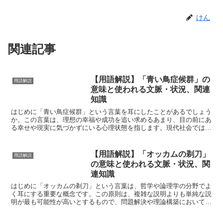
けん
関連記事
【用語解説】「青い鳥症候群」の
用語解説
意味と使われる文脈・状況、関連
知識
はじめに「青い鳥症候群」という言葉を耳にしたことがあるでしょう
か。この言葉は、理想の幸福や成功を追い求めるあまり、目の前にあ
る幸せや現実に気づかずにいる心理状態を指します。現代社会では、
この症候群に陥りやすい状況が多く、特にSNSやメディア...
【用語解説】「オッカムの剃刀」
用語解説
の意味と使われる文脈・状況、関
連知識
はじめに「オッカムの剃刀」という言葉は、哲学や論理学の分野でよ
く耳にする重要な概念です。この原則は、複雑な説明よりも単純な説
明が最も可能性が高いとするもので、問題解決や理論構築において有
用なガイドラインとなります。この記事では、オッカムの剃...