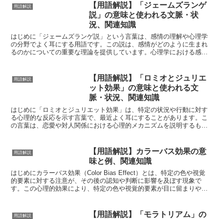
【用語解説】「ジェームズランゲ
用語解説
説」の意味と使われる文脈・状
況、関連知識
はじめに「ジェームズランゲ説」という言葉は、感情の理解や心理学
の分野でよく耳にする用語です。この説は、感情がどのように生まれ
るのかについての重要な理論を提供しています。心理学における感情
のメカニズムを深く理解するためには、ジェームズランゲ説...
【用語解説】「ロミオとジュリエ
用語解説
ット効果」の意味と使われる文
脈・状況、関連知識
はじめに「ロミオとジュリエット効果」は、特定の状況や行動に対す
る心理的な反応を示す言葉で、最近よく耳にすることがあります。こ
の言葉は、恋愛や対人関係における心理的メカニズムを説明するもの
であり、特に「禁じられたものほど魅力的に感じる」という...
【用語解説】カラーバス効果の意
用語解説
味と例、関連知識
はじめにカラーバス効果（Color Bias Effect）とは、特定の色や視覚
的要素に対する注意が、その後の認知や判断に影響を及ぼす現象で
す。この心理的効果により、特定の色や視覚的要素が目に留まりやす
くなり、その存在感が強調されることにな...
【用語解説】「モラトリアム」の
用語解説