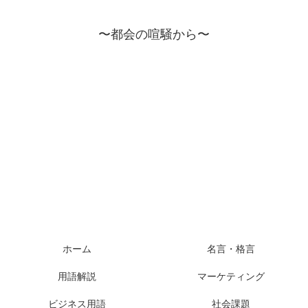
〜都会の喧騒から〜
ホーム
名言・格言
用語解説
マーケティング
ビジネス用語
社会課題