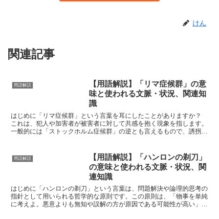
けん
関連記事
【用語解説】「リマ症候群」の意
用語解説
味と使われる文脈・状況、関連知
識
はじめに「リマ症候群」という言葉を耳にしたことがありますか？
これは、犯人や加害者が被害者に対して共感を抱く現象を指します。
一般的には「ストックホルム症候群」の逆とも言えるもので、誘拐や
監禁などの人質事件の際に注目されることが多いです。この...
【用語解説】「ハンロンの剃刀」
用語解説
の意味と使われる文脈・状況、関
連知識
はじめに「ハンロンの剃刀」という言葉は、問題解決や論理的思考の
指針として用いられる哲学的な原則です。この原則は、「物事を単純
に考えよ。悪意よりも無知や誤解の方が原因である可能性が高い」と
いった意味を持ちます。近年では、複雑な問題に直面した際...