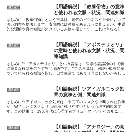
【用語解説】「教養俗物」の意味
用語解説
と使われる文脈・状況、関連知識
はじめに「教養俗物」という言葉は、現代のビジネスや社会において
深い洞察を提供します。表面的には教養があるように見えるが、本質
的な理解や真の知識が欠けている人物を指します。これは単なる知識
や情報の集積ではなく、深い洞察力と知恵が求められるビジ...
【用語解説】「アポステリオリ」
用語解説
の意味と使われる文脈・状況、関
連知識
はじめに**「アポステリオリ」という言葉は、哲学や認識論の中で特
に重要な役割を果たす専門用語です。**この言葉は、経験や観察に基
づいて得られる知識を指し、日常生活ではあまり耳にしないかもしれ
ませんが、科学的探求や哲学的議論においては非常に重...
【用語解説】ツアイガルニック効
用語解説
果の意味と例、関連知識
はじめにツアイガルニック効果は、未完了のタスクや中断された作業
が、完了したタスクよりも記憶に残りやすいという心理学的現象で
す。この効果は、1930年代に心理学者ブリューマ・ツアイガルニッ
クによって発表されました。ツアイガルニック効果は、私た...
【用語解説】「アナロジー」の意
用語解説