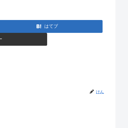
はてブ
ー
けん