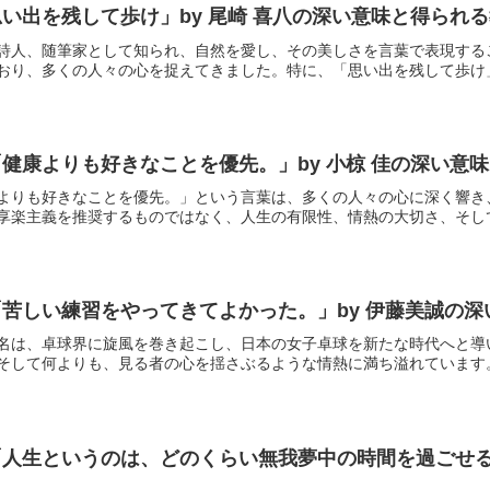
い出を残して歩け」by 尾崎 喜八の深い意味と得られ
詩人、随筆家として知られ、自然を愛し、その美しさを言葉で表現する
おり、多くの人々の心を捉えてきました。特に、「思い出を残して歩け」と
健康よりも好きなことを優先。」by 小椋 佳の深い意
よりも好きなことを優先。」という言葉は、多くの人々の心に深く響き
享楽主義を推奨するものではなく、人生の有限性、情熱の大切さ、そして自
苦しい練習をやってきてよかった。」by 伊藤美誠の
名は、卓球界に旋風を巻き起こし、日本の女子卓球を新たな時代へと導
そして何よりも、見る者の心を揺さぶるような情熱に満ち溢れています。数
人生というのは、どのくらい無我夢中の時間を過ごせるか