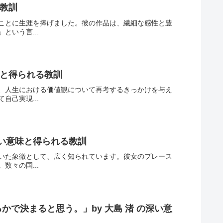
る教訓
ことに生涯を捧げました。彼の作品は、繊細な感性と豊
いう言...
味と得られる教訓
、人生における価値観について再考するきっかけを与え
己実現...
深い意味と得られる教訓
いた象徴として、広く知られています。彼女のプレース
々の国...
で決まると思う。」by 大島 渚 の深い意