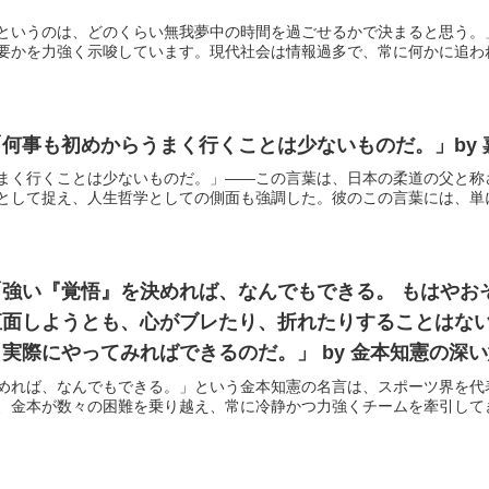
というのは、どのくらい無我夢中の時間を過ごせるかで決まると思う。
要かを力強く示唆しています。現代社会は情報過多で、常に何かに追われて
何事も初めからうまく行くことは少ないものだ。」by
まく行くことは少ないものだ。」——この言葉は、日本の柔道の父と称
として捉え、人生哲学としての側面も強調した。彼のこの言葉には、単に柔
強い『覚悟』を決めれば、なんでもできる。 もはやお
直面しようとも、心がブレたり、折れたりすることはない
実際にやってみればできるのだ。」 by 金本知憲の深
めれば、なんでもできる。」という金本知憲の名言は、スポーツ界を代
、金本が数々の困難を乗り越え、常に冷静かつ力強くチームを牽引してきた