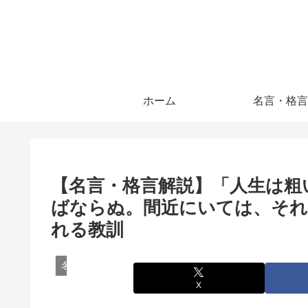
ホーム
名言・格言
【名言・格言解説】「人生は粗
ばならぬ。間近にいては、それ
れる教訓
名言・格言
X