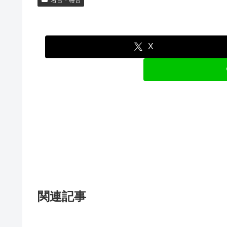
名言・格言
X
関連記事