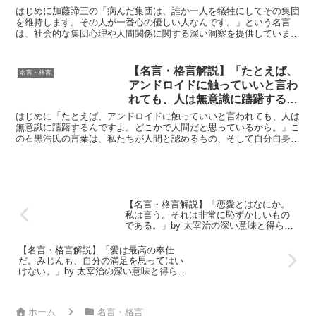
の優しい人なんです。」by 加藤
はじめに加藤諦三の「病んだ集団は、誰か一人を犠牲にしてその集団
諦三の深い意味と得られる教訓
を維持します。その人が一番心の優しい人なんです。」という名言
は、社会的な集団心理や人間関係に関する深い洞察を提供していま
す。加藤諦三は、日本の著名な心理学者であり、彼の言葉は私た...
【名言・格言解説】「たとえば、
名言・格言
アンドロイドに触っていいと言わ
れても、人は無意識に躊躇するん
ですよ。どこかで人間だと思って
はじめに「たとえば、アンドロイドに触っていいと言われても、人は
いるから。」by 石黒浩の深い意
無意識に躊躇するんですよ。どこかで人間だと思っているから。」こ
の石黒浩氏の言葉は、私たちが人間と認めるもの、そして自分自身と
味と得られる教訓
は何か、という根源的な問いを投げかけています。アンドロ...
【名言・格言解説】「恋愛とはなにか。
私は言う。それは非常に恥ずかしいもの
である。」by 太宰治の深い意味と得られ
る教訓
【名言・格言解説】「愛は最高の奉仕
だ。みじんも、自分の満足を思ってはい
けない。」by 太宰治の深い意味と得られ
る教訓
ホーム
名言・格言