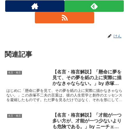
けん
関連記事
【名言・格言解説】「懸命に夢を
名言・格言
見て、その夢を紙の上に実際に描
かなきゃならない。」by 赤塚不
二夫の深い意味と得られる教訓
はじめに「懸命に夢を見て、その夢を紙の上に実際に描かなきゃなら
ない。」この赤塚不二夫の言葉は、彼の人生哲学と創作のエッセンス
を凝縮したものです。ただ夢を見るだけではなく、それを形にして初
めて価値が生まれるという強いメッセージが込められていま...
【名言・格言解説】「才能が一つ
名言・格言
多い方が、才能が一つ少ないより
も危険である。」by ニーチェの