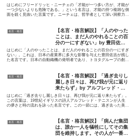
深い意味と得られる教訓
はじめにフリードリッヒ・ニーチェの「才能が一つ多い方が、才能が
一つ少ないよりも危険である。」という名言は、才能の持つ複雑な側
面を鋭く見抜いた言葉です。ニーチェは、哲学者として深い洞察力を
持ち、人間の本質や社会の問題に対して独自の視点を提供し...
【名言・格言解説】「人のやった
名言・格言
ことは、まだ人のやれることの百
分の一にすぎない」by 豊田佐吉
の深い意味と得られる教訓
はじめに「人のやったことは、まだ人のやれることの百分の一にすぎ
ない」。これは、日本の産業界に多大な影響を与えた豊田佐吉が残し
た名言です。日本の自動織機の発明者であり、トヨタグループの創業
者として知られる佐吉の言葉には、人間の可能性がいかに広...
【名言・格言解説】「過ぎ去りし
名言・格言
麗しき日々は、再び我が元に返り
来たらず」by アルフレッド・テ
ニスンの深い意味と得られる教訓
はじめに「過ぎ去りし麗しき日々は、再び我が元に返り来たらず」。
この言葉は、19世紀イギリスの詩人アルフレッド・テニスンが人生
の儚さと時の流れを詠った名言です。この一節には、過ぎ去った美し
い日々が戻ってこないことへの哀惜と、現在をどう生きるべ...
【名言・格言解説】「病んだ集団
名言・格言
は、誰か一人を犠牲にしてその集
団を維持します。その人が一番心