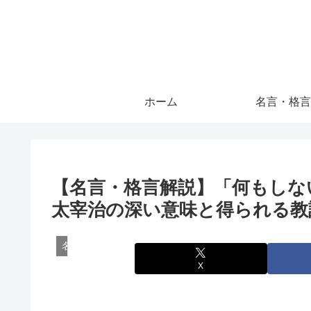
ホーム
名言・格言
【名言・格言解説】「何もしな
太宰治の深い意味と得られる教
名言・格言
X