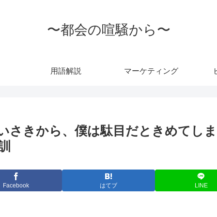
〜都会の喧騒から〜
用語解説
マーケティング
いさきから、僕は駄目だときめてしま
訓
Facebook
はてブ
LINE