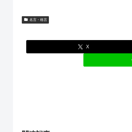
名言・格言
X