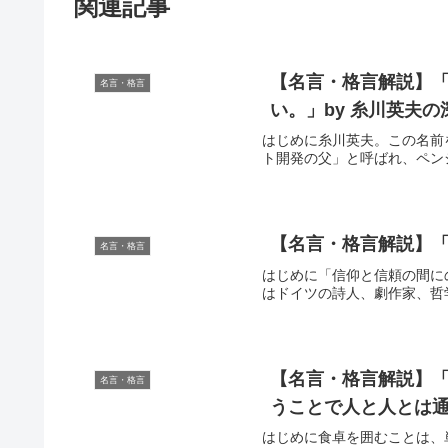
関連記事
【名言・格言解説】
名言・格言
い。」by 糸川英夫
はじめに糸川英夫。この名前
ト開発の父」と呼ばれ、ペン
【名言・格言解説】「
名言・格言
はじめに「信仰と信頼の間にのみ
はドイツの詩人、劇作家、哲学
【名言・格言解説】
名言・格言
うことで人と人とは通
はじめに食卓を囲むことは、