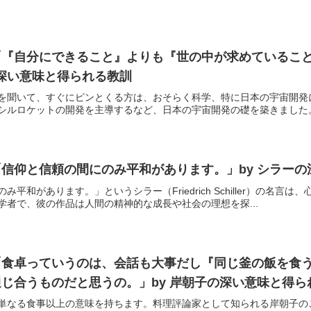
「『自分にできること』よりも『世の中が求めているこ
の深い意味と得られる教訓
を聞いて、すぐにピンとくる方は、おそらく科学、特に日本の宇宙開発
シルロケットの開発を主導するなど、日本の宇宙開発の礎を築きました。し
信仰と信頼の間にのみ平和があります。」by シラー
平和があります。」というシラー（Friedrich Schiller）の
者で、彼の作品は人間の精神的な成長や社会の理想を探...
「食卓っていうのは、会話も大事だし『同じ釜の飯を食
じ合うものだと思うの。」by 岸朝子の深い意味と得ら
単なる食事以上の意味を持ちます。料理評論家として知られる岸朝子の