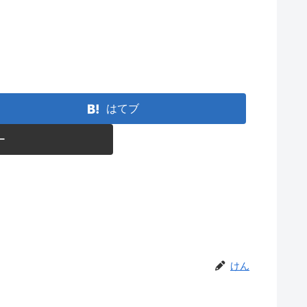
はてブ
ー
けん