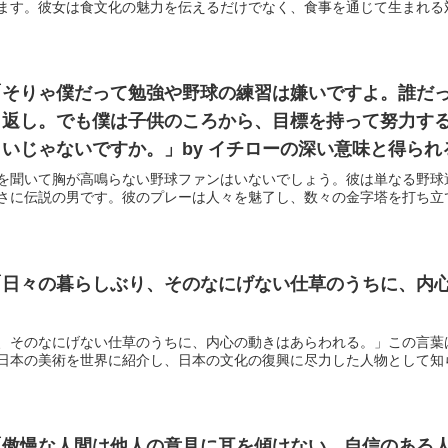
ます。彼女は食文化の魅力を伝えるだけでなく、食事を通じて生まれる対話
「そりゃ僕だって勉強や野球の練習は嫌いですよ。誰だ
り返し。でも僕は子供のころから、目標を持って努力す
いじゃないですか。」by イチローの深い意味と得られ
を聞いて胸が高鳴らない野球ファンはいないでしょう。彼は単なる野球
さに伝説の男です。彼のプレーは人々を魅了し、数々の金字塔を打ち立てて
日々の暮らしぶり、そのなにげない仕草のうちに、内心
、そのなにげない仕草のうちに、内心の動きはあらわれる。」この言葉
日本の美術を世界に紹介し、日本の文化の復興に尽力した人物として知られ
「傲慢な人間は他人の意見に耳を傾けない。自信のある