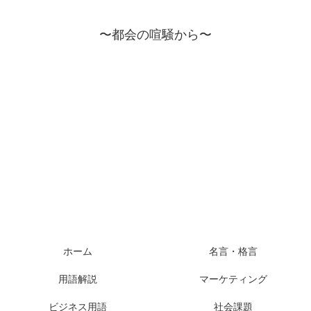
〜都会の喧騒から〜
ホーム
名言・格言
用語解説
マーケティング
ビジネス用語
社会課題