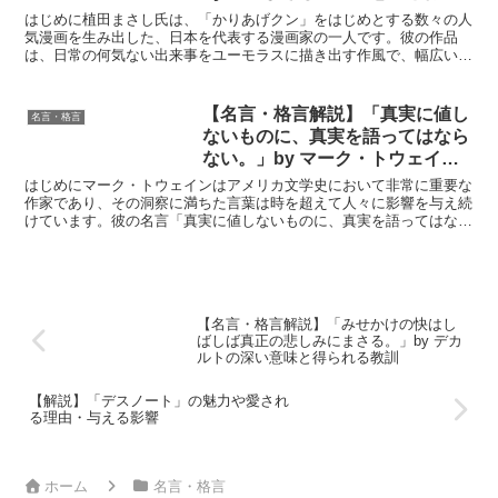
れる教訓
はじめに植田まさし氏は、「かりあげクン」をはじめとする数々の人
気漫画を生み出した、日本を代表する漫画家の一人です。彼の作品
は、日常の何気ない出来事をユーモラスに描き出す作風で、幅広い世
代から愛されています。「今までのないものを描くことがモッ...
【名言・格言解説】「真実に値し
名言・格言
ないものに、真実を語ってはなら
ない。」by マーク・トウェイン
の深い意味と得られる教訓
はじめにマーク・トウェインはアメリカ文学史において非常に重要な
作家であり、その洞察に満ちた言葉は時を超えて人々に影響を与え続
けています。彼の名言「真実に値しないものに、真実を語ってはなら
ない。」は、真実を語ることの責任と、相手の価値を見極め...
【名言・格言解説】「みせかけの快はし
ばしば真正の悲しみにまさる。」by デカ
ルトの深い意味と得られる教訓
【解説】「デスノート」の魅力や愛され
る理由・与える影響
ホーム
名言・格言