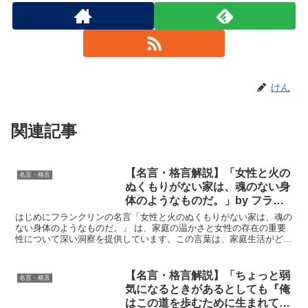
けん
関連記事
【名言・格言解説】「女性と火の
名言・格言
ぬくもりがない家は、魂のない身
体のようなものだ。」by フラン
クリンの深い意味と得られる教訓
はじめにフランクリンの名言「女性と火のぬくもりがない家は、魂の
ない身体のようなものだ。」 は、家庭の温かさと女性の存在の重要
性について深い洞察を提供しています。この言葉は、家庭生活がどの
ように心の安らぎを提供し、家族の幸福感を支えるかについ...
【名言・格言解説】「ちょっと弱
名言・格言
気になるときがあるとしても『俺
はこの道を歩むために生まれてき