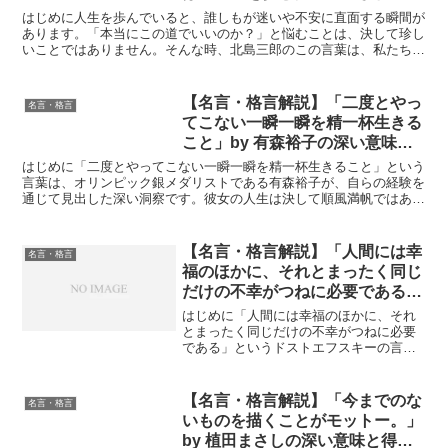
たんだろ？』と心に問いかけれ
はじめに人生を歩んでいると、誰しもが迷いや不安に直面する瞬間が
ば、自然に足は明日に向いてしま
あります。「本当にこの道でいいのか？」と悩むことは、決して珍し
いことではありません。そんな時、北島三郎のこの言葉は、私たちの
うんです。」by 北島三郎の深い
心を奮い立たせる力を持っています。北島三郎は日本の演歌...
意味と得られる教訓
【名言・格言解説】「二度とやっ
名言・格言
てこない一瞬一瞬を精一杯生きる
こと」by 有森裕子の深い意味と
得られる教訓
はじめに「二度とやってこない一瞬一瞬を精一杯生きること」という
言葉は、オリンピック銀メダリストである有森裕子が、自らの経験を
通じて見出した深い洞察です。彼女の人生は決して順風満帆ではあり
ませんでしたが、その中で得た教訓がこの言葉に凝縮されて...
【名言・格言解説】「人間には幸
名言・格言
福のほかに、それとまったく同じ
だけの不幸がつねに必要である」
by ドストエフスキーの深い意味
はじめに「人間には幸福のほかに、それ
と得られる教訓
とまったく同じだけの不幸がつねに必要
である」というドストエフスキーの言葉
は、多くの人々の心に深く響くもので
す。彼の作品には、人間の本質や内面に
迫る洞察が多く含まれており、この名言
【名言・格言解説】「今までのな
名言・格言
もその一つです。幸福と不幸...
いものを描くことがモットー。」
by 植田まさしの深い意味と得ら