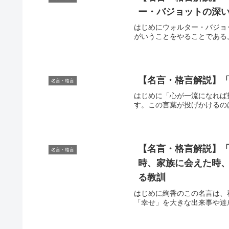
ー・バジョットの深
はじめにウォルター・バジョ
がいうことをやることである。
【名言・格言解説】「
名言・格言
はじめに「心が一流になれば
す。この言葉が投げかけるの
【名言・格言解説】
名言・格言
時、家族に会えた時、
る教訓
はじめに絢香のこの名言は、
「幸せ」を大きな出来事や達