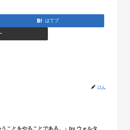
はてブ
ー
けん
うことをやることである。」by ウォルタ