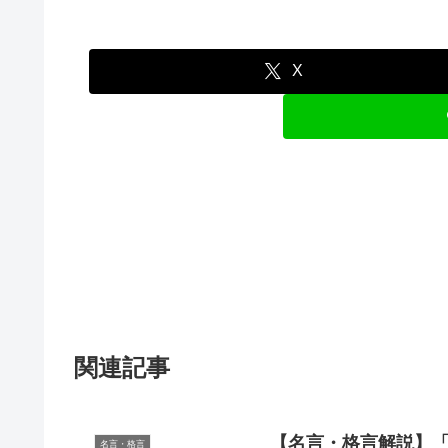
X
関連記事
【名言・格言解説】「
名言・格言