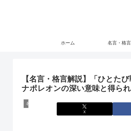
ホーム
名言・格言
【名言・格言解説】「ひとたび
ナポレオンの深い意味と得られ
名言・格言
X