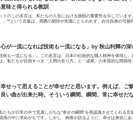
い意味と得られる教訓
ットのこの名言は、私たちの人生における挑戦の重要性を示しています。
」**という言葉は、周囲の期待や常識にとらわれず、自分自身の可能性を
心が一流になれば技術も一流になる」by 秋山利輝の
技術も一流になる」。この名言は、日本の伝統的な職人精神を体現し、
は、私たちが目指すべき「人間の在り方」と「成果」の本質的な関係性です
「幸せって思えることが幸せだと思います。例えば、ご
良い曲が出来た時。そういう瞬間、瞬間、常に幸せだな
私たちが日常の中で見逃しがちな“幸せの瞬間”を再認識させてくれる言
成感の中に求めがちです。しかし、絢香が語るように、幸せは身近にあるも