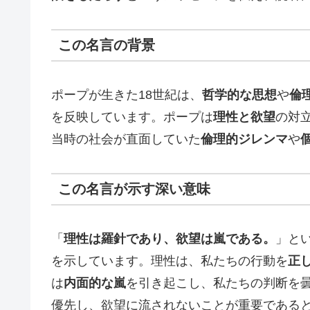
この名言の背景
ポープが生きた18世紀は、
哲学的な思想
や
倫
を反映しています。ポープは
理性と欲望
の対
当時の社会が直面していた
倫理的ジレンマ
や
この名言が示す深い意味
「
理性は羅針であり、欲望は嵐である。
」と
を示しています。理性は、私たちの行動を
正
は
内面的な嵐
を引き起こし、私たちの判断を
優先し、欲望に流されないことが重要である