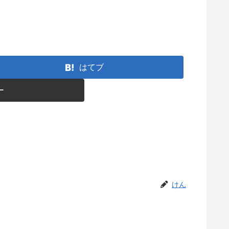
はてブ
ー
けん