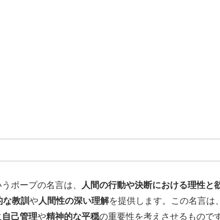
いうポープの名言は、
人間の行動や決断における理性と
的な教訓
や
人間性の深い理解
を提供します。この名言は
に
自己管理
や
精神的な平穏
の重要性を考えさせるもので