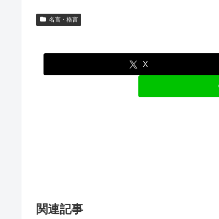
名言・格言
X
関連記事