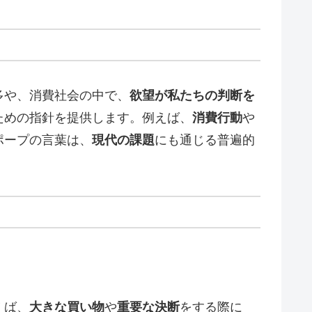
多や、消費社会の中で、
欲望が私たちの判断を
ための指針を提供します。例えば、
消費行動
や
ポープの言葉は、
現代の課題
にも通じる普遍的
えば、
大きな買い物
や
重要な決断
をする際に