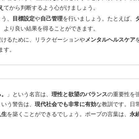
え
てから判断するよう心がけましょう。
よう、
目標設定
や
自己管理
を行いましょう。たとえば、
、より良い結果を得ることができます。
避けるために、リラクゼーションや
メンタルヘルスケア
ます。
る。
」という名言は、
理性と欲望のバランス
の重要性を
という警告は、
現代社会でも非常に有効
な教訓です。日
人生
を築くことができるでしょう。ポープの言葉は、
永