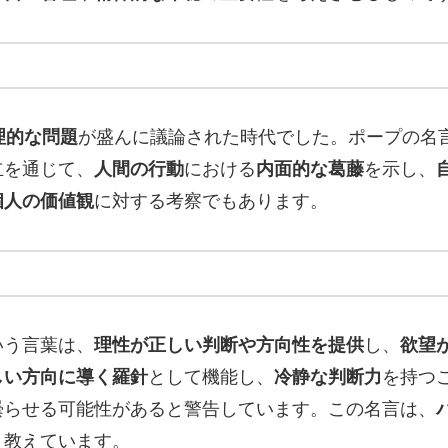
理的な問題
が盛んに議論された時代でした。ポープの名
立を通じて、
人間の行動
における
内面的な葛藤
を示し、
個人の価値観
に対する考察でもあります。
いう言葉は、
理性が正しい判断や方向性を提供
し、
欲望
しい方向に導く羅針
として機能し、
冷静な判断力
を持つ
曇らせる可能性があると警告しています。この名言は、
と教えています。