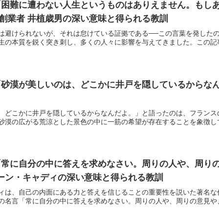
「困難に遭わない人生というものはありえません。もし
機の創業者 井植歳男の深い意味と得られる教訓
は避けられないが、それは怠けている証拠である──この言葉を発した
生の本質を鋭く突き刺し、多くの人々に影響を与えてきました。この記事で
砂漠が美しいのは、どこかに井戸を隠しているからなん
、どこかに井戸を隠しているからなんだよ。」と語ったのは、フランス
砂漠の広がる荒涼とした景色の中に一筋の希望が存在することを象徴してい
「常に自分の中に答えを求めなさい。周りの人や、周り
リーン・キャディの深い意味と得られる教訓
ィは、自己の内面にある力と答えを信じることの重要性を説いた著名な
の名言「常に自分の中に答えを求めなさい。周りの人や、周りの意見や、周