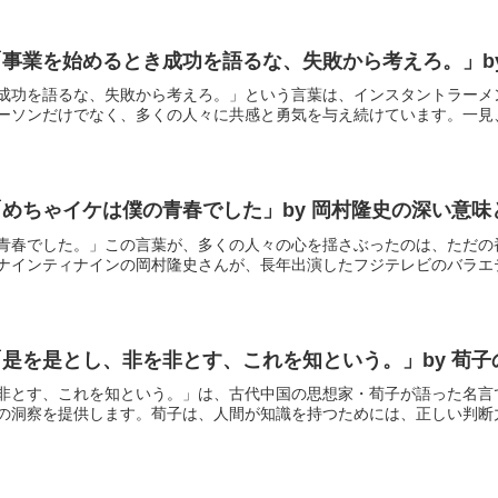
事業を始めるとき成功を語るな、失敗から考えろ。」b
成功を語るな、失敗から考えろ。」という言葉は、インスタントラーメ
ーソンだけでなく、多くの人々に共感と勇気を与え続けています。一見、成
めちゃイケは僕の青春でした」by 岡村隆史の深い意味
青春でした。」この言葉が、多くの人々の心を揺さぶったのは、ただの
ナインティナインの岡村隆史さんが、長年出演したフジテレビのバラエティ
是を是とし、非を非とす、これを知という。」by 荀
非とす、これを知という。」は、古代中国の思想家・荀子が語った名言
の洞察を提供します。荀子は、人間が知識を持つためには、正しい判断力を