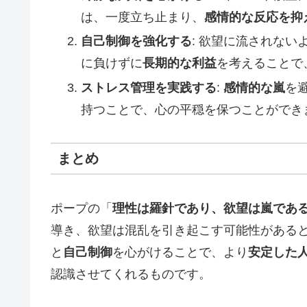
は、一度立ち止まり、
感情的な反応を抑
自己制御を強化する
: 欲望に流されない
に負けずに
長期的な利益
を考えることで
ストレス管理を実践する
:
感情的な嵐
を
持つことで、心の平穏を保つことができ
まとめ
ポープの「
理性は羅針であり、欲望は嵐であ
導き、欲望は混乱を引き起こす可能性がある
と
自己制御
を心がけることで、より
安定した
認識させてくれるものです。