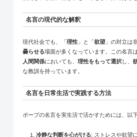
名言の現代的な解釈
現代社会でも、「
理性
」と「
欲望
」の対立は
曇らせる
場面が多くなっています。この名言
人間関係
においても、
理性をもって選択
し、
な教訓を持っています。
名言を日常生活で実践する方法
ポープの名言を実生活で活かすためには、以
冷静な判断を心がける
: ストレスや欲望