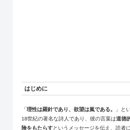
はじめに
「
理性は羅針であり、欲望は嵐である。
」と
18世紀の著名な詩人であり、彼の言葉は
道徳
険をもたらす
というメッセージを伝え、読者