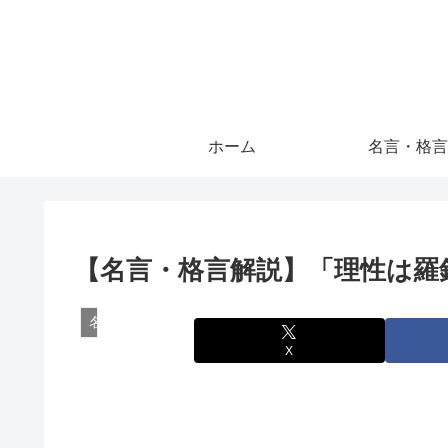
ホーム
名言・格言
【名言・格言解説】「理性は羅
名言・格言
X