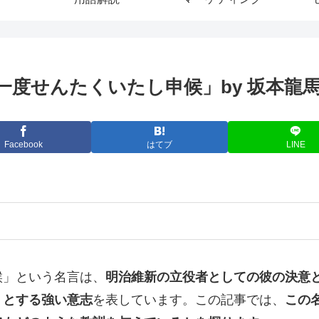
一度せんたくいたし申候」by 坂本龍
Facebook
はてブ
LINE
候」という名言は、
明治維新の立役者としての彼の決意
うとする強い意志
を表しています。この記事では、
この