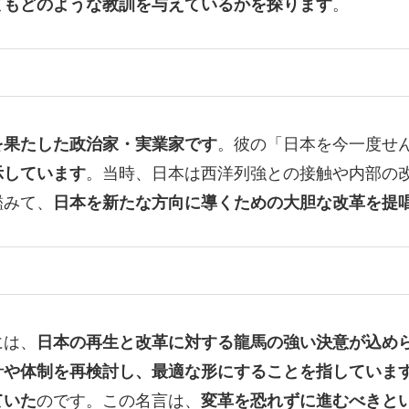
てもどのような教訓を与えているかを探ります
。
を果たした政治家・実業家です
。彼の「日本を今一度せ
示しています
。当時、日本は西洋列強との接触や内部の
鑑みて、
日本を新たな方向に導くための大胆な改革を提
には、
日本の再生と改革に対する龍馬の強い決意が込め
針や体制を再検討し、最適な形にすることを指していま
ていた
のです。この名言は、
変革を恐れずに進むべきと