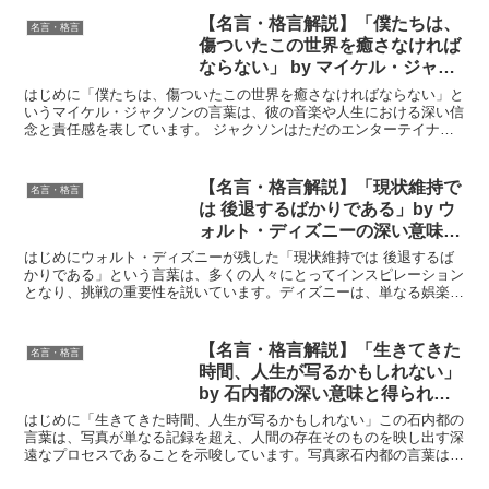
【名言・格言解説】「僕たちは、
名言・格言
傷ついたこの世界を癒さなければ
ならない」 by マイケル・ジャク
ソンの深い意味と得られる教訓
はじめに「僕たちは、傷ついたこの世界を癒さなければならない」と
いうマイケル・ジャクソンの言葉は、彼の音楽や人生における深い信
念と責任感を表しています。 ジャクソンはただのエンターテイナー
ではなく、社会の変革に貢献しようとする強い意志を持って...
【名言・格言解説】「現状維持で
名言・格言
は 後退するばかりである」by ウ
ォルト・ディズニーの深い意味と
得られる教訓
はじめにウォルト・ディズニーが残した「現状維持では 後退するば
かりである」という言葉は、多くの人々にとってインスピレーション
となり、挑戦の重要性を説いています。ディズニーは、単なる娯楽産
業の枠を超え、夢を形にする創造力の象徴として知られてい...
【名言・格言解説】「生きてきた
名言・格言
時間、人生が写るかもしれない」
by 石内都の深い意味と得られる
教訓
はじめに「生きてきた時間、人生が写るかもしれない」この石内都の
言葉は、写真が単なる記録を超え、人間の存在そのものを映し出す深
遠なプロセスであることを示唆しています。写真家石内都の言葉は、
写真という行為を通して、私たちがいかに自分自身や世界と...