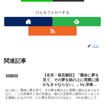
けんをフォローする
けん
関連記事
【名言・格言解説】「懸命に夢を
名言・格言
見て、その夢を紙の上に実際に描
かなきゃならない。」by 赤塚不
二夫の深い意味と得られる教訓
はじめに「懸命に夢を見て、その夢を紙の上に実際に描かなきゃなら
ない。」この赤塚不二夫の言葉は、彼の人生哲学と創作のエッセンス
を凝縮したものです。ただ夢を見るだけではなく、それを形にして初
めて価値が生まれるという強いメッセージが込められていま...