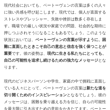
現代社会においても、ベートーヴェンの言葉は多くの人々
に強い共感を呼び起こします。現代では、個人が直面する
ストレスやプレッシャー、失敗や挫折は数多く存在しま
す。職場での厳しい状況や家庭での問題、社会的な期待に
押しつぶされそうになることもあるでしょう。このような
状況においては、
ベートーヴェンの言葉が示すように、困
難に直面したときこそ自己の意志と信念を強く保つことが
重要
です。彼の姿勢は、
現代に生きる私たちにとっても、
自己の可能性を追求し続けるための強力なメッセージ
とな
ります。
現代のビジネスパーソンや学生、家庭の中で挑戦に直面し
ている人々にとって、ベートーヴェンの言葉は
新たな道を
切り開くためのインスピレーション
となるでしょう。彼の
メッセージは、困難を乗り越える力を信じ、自らの可能性
を最大限に引き出すための意欲をかきたてます。ベートー