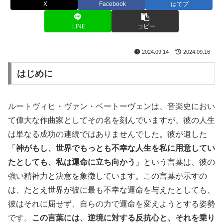
X
Facebook
はてブ
LINE
コピー
2024.09.14
2024.09.16
はじめに
ルートヴィヒ・ヴァン・ベートーヴェンは、音楽史におい
て偉大な作曲家としてその名を刻んでいますが、彼の人生
は単なる成功の連続ではありませんでした。彼が遺した
「
神がもし、世界でもっとも不幸な人生を私に用意してい
たとしても、私は運命に立ち向かう
」という言葉は、彼の
強い精神力と決意を象徴しています。この言葉が示すの
は、たとえ世界が彼に最も不幸な運命を与えたとしても、
彼はそれに屈せず、自らの力で運命を変えようとする姿勢
です。
この言葉には、逆境に対する反抗心と、それを乗り