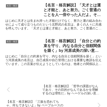
【名言・格言解説】「天才とは運
名言・格言
と才能と、あと努力。ごく普通の
ことを人一倍やった人だよ。そし
て運は必要だよ。」by 北野武の
はじめに天才とは生まれ持った才能だけでなく、努力と運の組み合わ
深い意味と得られる教訓
せによって成り立つものだという北野武の名言は、多くの人々に共感
を呼んでいます。「天才とは運と才能と、あと努力。ごく普通のこと
を人一倍やった人だよ。そして運は必要だよ。」という言葉...
【名言・格言解説】「自分との約
名言・格言
束を守り、内なる自分と信頼関係
を築く」by 河原成美の深い意味
と得られる教訓
はじめに「自分との約束を守り、内なる自分と信頼関係を築く」とい
う河原成美の名言は、自己成長や自己管理における重要な教訓を伝え
ています。この言葉が伝えようとしているのは、他者との関係以上
に、自己との信頼関係を築くことが人生において根本的に大切...
【名言・格言解説】「哲学の課題がなん
であり、その目的がなんであるかを理解
するのは理性だ」by ヘーゲルの深い意味
と得られる教訓
【名言・格言解説】「三振を恐れてち
ゃ、何もできないよ」by ベーブルースの