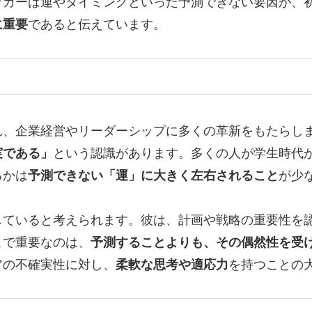
ッカーは運やタイミングといった予測できない要因が、
に重要
であると伝えています。
れ、企業経営やリーダーシップに多くの革新をもたらし
実である」
という認識があります。多くの人が学生時代
るかは
予測できない「運」に大きく左右されること
が少
していると考えられます。彼は、計画や戦略の重要性を
こで重要なのは、
予測することよりも、その偶然性を受
アの不確実性に対し、
柔軟な思考や適応力
を持つことの