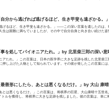
自分から逃げれば逃げるほど、生き甲斐も遠ざかる。」
逃げるほど、生き甲斐も遠ざかる。」――この深い言葉を遺したのは、
人生は困難に満ちていましたが、その中で自分自身と向き合い続けた姿勢が
事を処してパイオニアたれ。」by 北里柴三郎の深い意
ニアたれ。」この言葉は、日本の医学界に大きな足跡を残した北里柴三
に押し上げた人物として知られています。その彼が発したこの言葉には、単
最善形にしたら、あとは悪くなるだけ。」by 大山 康
あとは悪くなるだけ。」この言葉は、将棋界の巨星、大山康晴十五世名人
イトルを獲得し、将棋界に大きな足跡を残しました。彼の言葉は、単に将棋