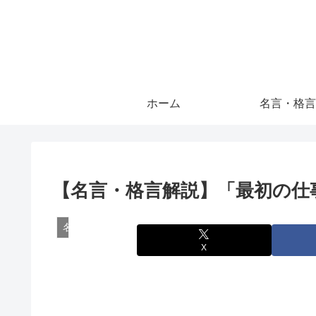
ホーム
名言・格言
【名言・格言解説】「最初の仕
名言・格言
X