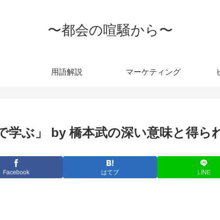
〜都会の喧騒から〜
用語解説
マーケティング
学ぶ」 by 橋本武の深い意味と得ら
Facebook
はてブ
LINE