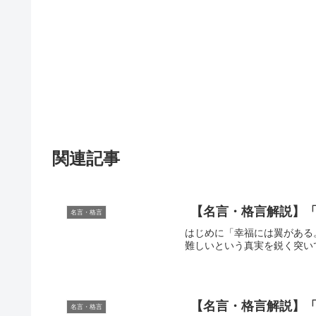
関連記事
【名言・格言解説】「
名言・格言
はじめに「幸福には翼がある
難しいという真実を鋭く突い
【名言・格言解説】「
名言・格言