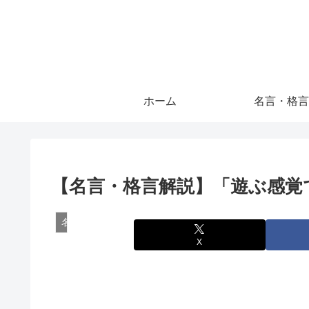
ホーム
名言・格言
【名言・格言解説】「遊ぶ感覚で
名言・格言
X