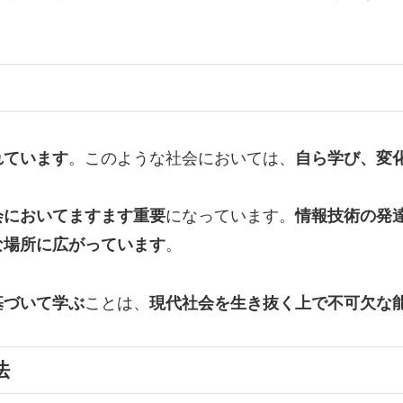
れています
。このような社会においては、
自ら学び、変
会においてますます重要
になっています。
情報技術の発
な場所に広がっています
。
基づいて学ぶ
ことは、
現代社会を生き抜く上で不可欠な
法