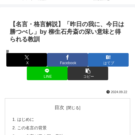
【名言・格言解説】「昨日の我に、今日は
勝つべし」by 柳生石舟斎の深い意味と得
られる教訓
名言・格言
X
Facebook
はてブ
LINE
コピー
2024.09.22
目次
はじめに
この名言の背景