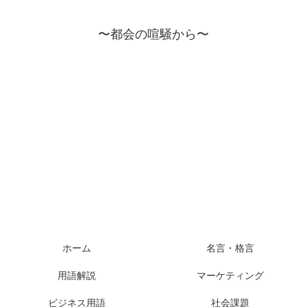
〜都会の喧騒から〜
ホーム
名言・格言
用語解説
マーケティング
ビジネス用語
社会課題