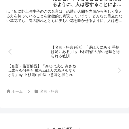
るように、人は恋することによっ
てそれ自身を花咲かせる。」by
はじめに野上弥生子のこの名言は、恋愛が人間を内面から美しく変え
野上弥生子の深い意味と得られる
る力を持っていることを象徴的に表現しています。どんなに目立たな
い草花でも、春の訪れとともに美しい花を咲かせるように、人は恋を
教訓
することで内面的に成長し、輝きを増していくというメッセ...
【名言・格言解説】「運は天にあり 手柄
は足にある」by 上杉謙信の深い意味と得
られる教訓
【名言・格言解説】「為せば成る 為さね
ば成らぬ何事も 成らぬは人の為さぬなり
けり」by 上杉鷹山の深い意味と得られる
教訓
ホーム
名言・格言