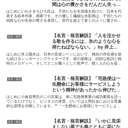
間は心の豊かさをだんだん失って
しまうんじゃないかと思いま
はじめにいわさきちひろ氏は、子供たちを生涯描き続けた、日本を代
す。」by いわさきちひろの深い
表する絵本作家、画家です。その優しく繊細な水彩画は、子供たちの
純粋な心や生命の尊さを表現し、世代を超えて多くの人々に愛されて
意味と得られる教訓
います。彼女の作品は、単なる子供向けの絵という枠を超え...
【名言・格言解説】「人を泣かせ
名言・格言
る歌を作るには、氷のような心を
持たねばならない。」by 井上陽
水の深い意味と得られる教訓
はじめに井上陽水は、日本の音楽シーンにおいて、独自の存在感を放
ち続けるシンガーソングライターです。彼の楽曲は、詩的な歌詞と独
特のメロディー、そしてどこか飄々とした歌声で、聴く人の心を捉え
てきました。そんな井上陽水が語った「人を泣かせる歌を作...
【名言・格言解説】「宅急便は一
名言・格言
生懸命にお客様にサービスしよう
という精神があったから伸びた。
おかげで過疎地の営業所でも一年
はじめに小倉昌男氏のこの言葉は、単に宅急便事業の成功要因を語っ
たつと必ず黒字になる、いや過疎
ているだけでなく、ビジネスの本質、ひいては人間社会における普遍
的な原理を示唆しています。**「一生懸命にお客様にサービスしよう
地ほど荷物が出るんです。」by
という精神」という言葉は、顧客第一主義の重要性を強調...
小倉 昌男の深い意味と得られる
教訓
【名言・格言解説】「いかに見栄
名言・格言
えしない草でも春とともに花にな