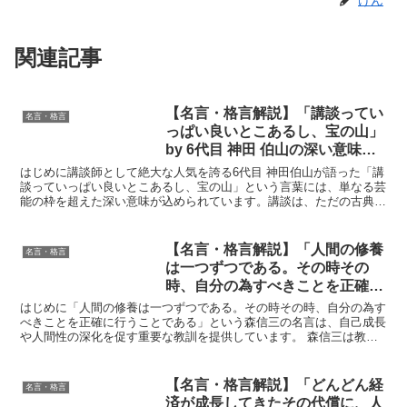
けん
関連記事
【名言・格言解説】「講談ってい
名言・格言
っぱい良いとこあるし、宝の山」
by 6代目 神田 伯山の深い意味と
得られる教訓
はじめに講談師として絶大な人気を誇る6代目 神田伯山が語った「講
談っていっぱい良いとこあるし、宝の山」という言葉には、単なる芸
能の枠を超えた深い意味が込められています。講談は、ただの古典芸
能ではなく、歴史、教訓、ユーモア、人間の心理を鋭く描...
【名言・格言解説】「人間の修養
名言・格言
は一つずつである。その時その
時、自分の為すべきことを正確に
行うことである」 by 森信三の深
はじめに「人間の修養は一つずつである。その時その時、自分の為す
い意味と得られる教訓
べきことを正確に行うことである」という森信三の名言は、自己成長
や人間性の深化を促す重要な教訓を提供しています。 森信三は教育
者として、特に日本における人間教育の重要性を説きました...
【名言・格言解説】「どんどん経
名言・格言
済が成長してきたその代償に、人