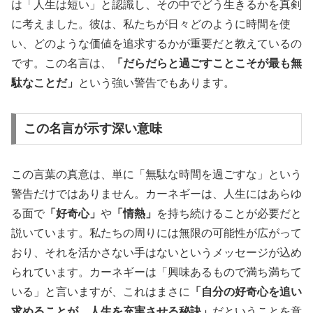
は「人生は短い」と認識し、その中でどう生きるかを真剣
に考えました。彼は、私たちが日々どのように時間を使
い、どのような価値を追求するかが重要だと教えているの
です。この名言は、
「だらだらと過ごすことこそが最も無
駄なことだ」
という強い警告でもあります。
この名言が示す深い意味
この言葉の真意は、単に「無駄な時間を過ごすな」という
警告だけではありません。カーネギーは、人生にはあらゆ
る面で
「好奇心」
や
「情熱」
を持ち続けることが必要だと
説いています。私たちの周りには無限の可能性が広がって
おり、それを活かさない手はないというメッセージが込め
られています。カーネギーは「興味あるもので満ち満ちて
いる」と言いますが、これはまさに
「自分の好奇心を追い
求めることが、人生を充実させる秘訣」
だということを意