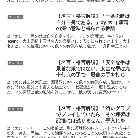
成を行うという独特の手法で知られ、その経営哲学は多くの...
【名言・格言解説】「一番の敵は
名言・格言
自分自身である。」by 大山 康晴
の深い意味と得られる教訓
はじめに「一番の敵は自分自身である。」この言葉は、将棋界の
legend、大山康晴十五世名人の言葉として広く知られています。大山
名人は、その生涯において数々の偉業を成し遂げ、「升田幸三との名
勝負数え歌」をはじめ、数多くの名局を将棋史に刻みま...
【名言・格言解説】「安全な手は
名言・格言
最善な策ではない。安全な手は九
十何点の手で、最善の手を打ち続
けられれば、いつかは追いつか
はじめに井山裕太氏は、囲碁界において数々の偉業を成し遂げた、ま
れ、追い越される。」by 井山裕
さに時代の寵児とも言える棋士です。七冠独占を二度も達成するな
ど、その実績は他の追随を許しません。彼の残した言葉の一つ、「安
太の深い意味と得られる教訓
全な手は最善な策ではない。安全な手は九十何点の手で、最善...
【名言・格言解説】「汚いグラブ
名言・格言
でプレイしていたら、その練習は
記憶には残りません。手入れをし
たグラブで練習をしたことは、体
はじめにイチロー。この名前は、単に野球界のレジェンドという枠を
に必ず残ります。記憶が体に残っ
超え、努力、準備、そして細部へのこだわることの大切さを象徴する
存在として、多くの人々の心に深く刻まれています。彼の数々の金言