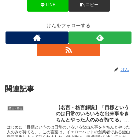
LINE
コピー
けんをフォローする
けん
関連記事
【名言・格言解説】「目標という
名言・格言
のは日常のいろいろな出来事をき
ちんとやった人のみが持てる。」
by 鍵山 秀三郎の深い意味と得ら
はじめに「目標というのは日常のいろいろな出来事をきちんとやった
れる教訓
人のみが持てる。」この言葉は、イエローハットの創業者である鍵山
秀三郎氏によって語られました。鍵山氏は、清掃活動を通して人材育