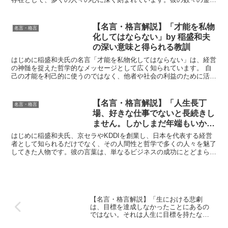
てゆきます。」by イチローの深
は、スポーツの世界だけでなく、ビジネス、学問、そして日...
い意味と得られる教訓
【名言・格言解説】「才能を私物
名言・格言
化してはならない」by 稲盛和夫
の深い意味と得られる教訓
はじめに稲盛和夫氏の名言「才能を私物化してはならない」は、経営
の神髄を捉えた哲学的なメッセージとして広く知られています。 自
己の才能を利己的に使うのではなく、他者や社会の利益のために活用
することの重要性を強調しています。この言葉には、人生の...
【名言・格言解説】「人生長丁
名言・格言
場、好きな仕事でないと長続きし
ません。しかしまだ年端もいかな
い君が好きな仕事と思うのは、ど
はじめに稲盛和夫氏、京セラやKDDIを創業し、日本を代表する経営
んな仕事なんだい？それが本当に
者として知られるだけでなく、その人間性と哲学で多くの人々を魅了
してきた人物です。彼の言葉は、単なるビジネスの成功にとどまら
好きな仕事なのかい？」by 稲盛
ず、人生そのものに対する深い洞察に満ち溢れています。特...
和夫の深い意味と得られる教訓
【名言・格言解説】「生における悲劇
は、目標を達成しなかったことにあるの
ではない。それは人生に目標を持たなか
ったことにある。」by ベンジャミン・メ