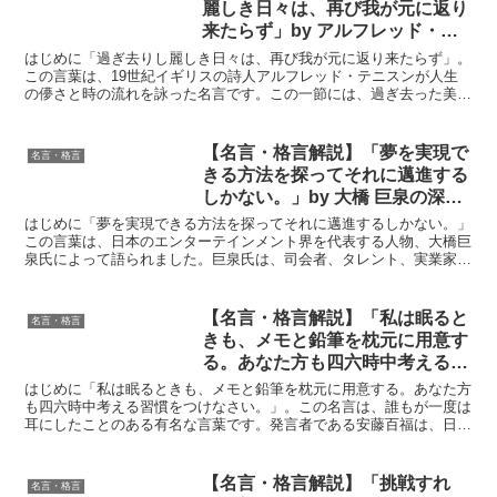
麗しき日々は、再び我が元に返り
来たらず」by アルフレッド・テ
ニスンの深い意味と得られる教訓
はじめに「過ぎ去りし麗しき日々は、再び我が元に返り来たらず」。
この言葉は、19世紀イギリスの詩人アルフレッド・テニスンが人生
の儚さと時の流れを詠った名言です。この一節には、過ぎ去った美し
い日々が戻ってこないことへの哀惜と、現在をどう生きるべ...
【名言・格言解説】「夢を実現で
名言・格言
きる方法を探ってそれに邁進する
しかない。」by 大橋 巨泉の深い
意味と得られる教訓
はじめに「夢を実現できる方法を探ってそれに邁進するしかない。」
この言葉は、日本のエンターテインメント界を代表する人物、大橋巨
泉氏によって語られました。巨泉氏は、司会者、タレント、実業家、
そして政治家としても活躍し、常に時代の最先端を走り続け...
【名言・格言解説】「私は眠ると
名言・格言
きも、メモと鉛筆を枕元に用意す
る。あなた方も四六時中考える習
慣をつけなさい。」by 安藤百福
はじめに「私は眠るときも、メモと鉛筆を枕元に用意する。あなた方
の深い意味と得られる教訓
も四六時中考える習慣をつけなさい。」。この名言は、誰もが一度は
耳にしたことのある有名な言葉です。発言者である安藤百福は、日本
の即席ラーメンを生み出した伝説的な企業家であり、世界中...
【名言・格言解説】「挑戦すれ
名言・格言