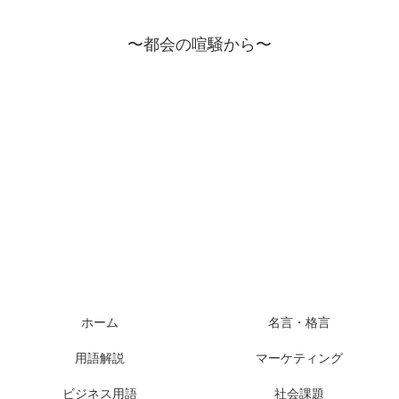
〜都会の喧騒から〜
ホーム
名言・格言
用語解説
マーケティング
ビジネス用語
社会課題