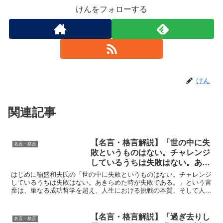
けんをフォローする
けん
関連記事
【名言・格言解説】「世の中に失
名言・格言
敗というものはない。チャレンジ
しているうちは失敗はない。あき
らめた時が失敗である。」by 稲
はじめに稲盛和夫氏の「世の中に失敗というものはない。チャレンジ
盛和夫の深い意味と得られる教訓
しているうちは失敗はない。あきらめた時が失敗である。」という言
葉は、単なる成功哲学を超え、人生における挑戦の本質、そして人間
の成長のプロセスを深く洞察した言葉と言えるでしょう。京...
【名言・格言解説】「過ぎ去りし
名言・格言