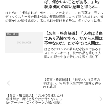
ば、何かいいことがある。」by
荻原 健司の深い意味と得られる
教訓
はじめに「挑戦すれば、何かいいことがある。」この言葉は、元ノル
ディックスキー複合日本代表の荻原健司氏によって語られました。彼
の輝かしい競技成績と、常に挑戦を続ける姿勢は、多くの人々に勇気
と希望を与え続けています。このシンプルな言葉の背後には...
【名言・格言解説】「人生は苦痛
名言・格言
であり恐怖である。だから人間は
不幸なのだ。だが今では人間は人
生を愛している。それは苦痛と恐
はじめにロシアの著名な小説家であるド
怖を愛するからだ」by ドストエ
ストエフスキーは、彼の作品を通じて人
間の心理や生きる苦しみを深く掘り下
フスキーの深い意味と得られる教
げ、多くの人々に影響を与えてきまし
訓
た。**「人生は苦痛であり恐怖である。
だから人間は不幸なのだ。だが今では人
間は人生を愛している。それ...
【名言・格言解説】「雑草という名前の
草は無い」by 昭和天皇の深い意味と得ら
れる教訓
【名言・格言解説】「充分に発達した科
学技術は、魔法と見分けが付かない。」
by アーサー・C・クラークの深い意味と
得られる教訓