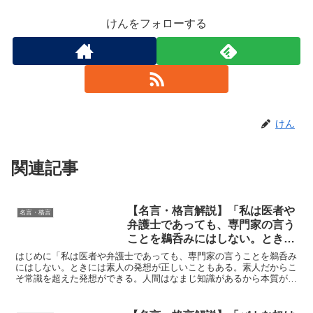
けんをフォローする
けん
関連記事
【名言・格言解説】「私は医者や
名言・格言
弁護士であっても、専門家の言う
ことを鵜呑みにはしない。ときに
は素人の発想が正しいこともあ
はじめに「私は医者や弁護士であっても、専門家の言うことを鵜呑み
る。素人だからこそ常識を超えた
にはしない。ときには素人の発想が正しいこともある。素人だからこ
そ常識を超えた発想ができる。人間はなまじ知識があるから本質がわ
発想ができる。人間はなまじ知識
からなくなる。」この名言は、世界的な食品発明家であり、...
があるから本質がわからなくな
る。」by 安藤百福の深い意味と