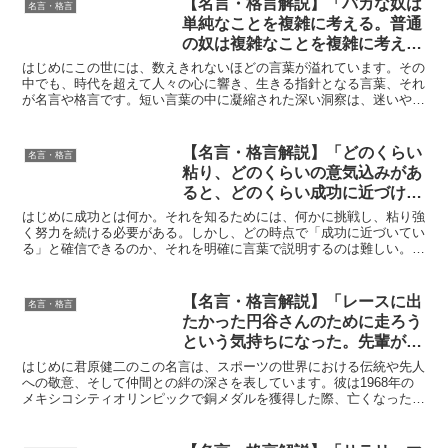
【名言・格言解説】「バカな奴は
名言・格言
得られる教訓
単純なことを複雑に考える。普通
の奴は複雑なことを複雑に考え
る。賢い奴は複雑なことを単純に
はじめにこの世には、数えきれないほどの言葉が溢れています。その
考える。」by 稲盛和夫の深い意
中でも、時代を超えて人々の心に響き、生きる指針となる言葉、それ
が名言や格言です。短い言葉の中に凝縮された深い洞察は、迷いや悩
味と得られる教訓
みを抱える私たちに、まるで暗闇を照らす一筋の光のように...
【名言・格言解説】「どのくらい
名言・格言
粘り、どのくらいの意気込みがあ
ると、どのくらい成功に近づけて
いるのかという手応えが分かって
はじめに成功とは何か。それを知るためには、何かに挑戦し、粘り強
きたような気がします。これを人
く努力を続ける必要がある。しかし、どの時点で「成功に近づいてい
る」と確信できるのか、それを明確に言葉で説明するのは難しい。こ
に伝えるのはなかなか難しいので
の川口淳一郎氏の名言は、「成功の手応えは、長い経験を積...
すが『経験の成せる技』といえば
一番近いのでしょうか。」 by 川
【名言・格言解説】「レースに出
名言・格言
口淳一郎の深い意味と得られる教
たかった円谷さんのために走ろう
訓
という気持ちになった。先輩が築
いてくれたマラソンの伝統があ
はじめに君原健二のこの名言は、スポーツの世界における伝統や先人
る。それを守ることができて満足
への敬意、そして仲間との絆の深さを表しています。彼は1968年の
メキシコシティオリンピックで銅メダルを獲得した際、亡くなった先
した。（メキシコ五輪につい
輩である円谷幸吉への思いを胸に走ったことを語っていま...
て）」by 君原健二の深い意味と
得られる教訓