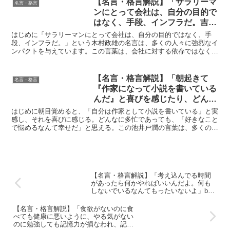
【名言・格言解説】「サラリーマ
名言・格言
ンにとって会社は、自分の目的で
はなく、手段、インフラだ。吉本
というものを持っていけば、デー
はじめに「サラリーマンにとって会社は、自分の目的ではなく、手
タベースは使えるしブランドの力
段、インフラだ。」という木村政雄の名言は、多くの人々に強烈なイ
ンパクトを与えています。この言葉は、会社に対する依存ではなく、
を使える。ところが、うちの会社
会社をどのように利用して自分の目的を達成するかという視点...
でずっと育った人間は、その威力
がわかっていない。中に居すぎる
【名言・格言解説】「朝起きて
名言・格言
から使えていないんです。」by
『作家になって小説を書いている
木村政雄の深い意味と得られる教
んだ』と喜びを感じたり、どんな
訓
に執筆が忙しくても『好きなこと
はじめに朝目覚めると、「自分は作家として小説を書いている」と実
で悩めるなんて幸せだよな』と思
感し、それを喜びに感じる。どんなに多忙であっても、「好きなこと
で悩めるなんて幸せだ」と思える。この池井戸潤の言葉は、多くの
う。」by 池井戸潤の深い意味と
人々にインスピレーションを与え、好きなことを追求する人生...
得られる教訓
【名言・格言解説】「考え込んでる時間
があったら何かやればいいんだよ。何も
しないでいるなんてもったいないよ」by
所ジョージの深い意味と得られる教訓
【名言・格言解説】「食欲がないのに食
べても健康に悪いように、やる気がない
のに勉強しても記憶力が損なわれ、記憶