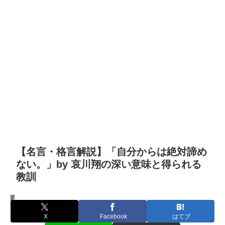
【名言・格言解説】「自分からは絶対諦め
ない。」by 哀川翔の深い意味と得られる
教訓
名言・格言
X
Facebook
はてブ