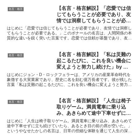
【名言・格言解説】「恋愛では信
名言・格言
じてもらうことが必要であり、友
情では洞察してもらうことが必要
である。」by ボナールの深い意
はじめに「恋愛では信じてもらうことが必要であり、友情では洞察し
味と得られる教訓
てもらうことが必要である。」このボナールの名言は、人間関係の本
質的な違いを鋭く突いた言葉です。恋愛では信頼が基盤であり、友情
では互いの理解が重視されます。ボナールは20世紀のフラ...
【名言・格言解説】「私は災難の
名言・格言
起こるたびに、これを良い機会に
変えようと努力し続けた」by ジ
ョン・D・ロックフェラーの深い
はじめにジョン・D・ロックフェラーは、アメリカの産業革命時代を
意味と得られる教訓
象徴する大実業家であり、歴史に名を刻む億万長者です。彼が残した
言葉「私は災難の起こるたびに、これを良い機会に変えようと努力し
続けた」には、逆境を乗り越えるだけでなく、それを成長や...
【名言・格言解説】「人生は椅子
名言・格言
取りゲーム。満員電車に乗り込
み、あきらめて途中下車せずに立
ち続けていたら、あるとき目の前
はじめに「人生は椅子取りゲーム。満員電車に乗り込み、あきらめて
の席が空いた。」by やなせたか
途中下車せずに立ち続けていたら、あるとき目の前の席が空いた。」
というやなせたかしの名言は、日常の些細な体験を通じて人生の深い
しの深い意味と得られる教訓
教訓を伝えています。この言葉が表現しているのは、忍耐と...