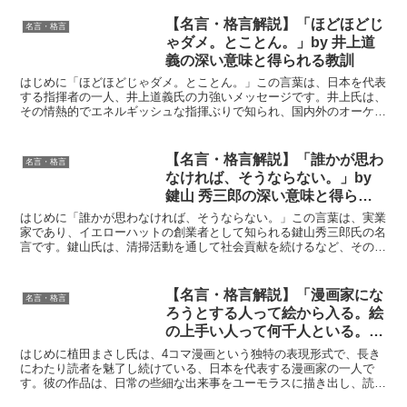
【名言・格言解説】「ほどほどじ
名言・格言
ゃダメ。とことん。」by 井上道
義の深い意味と得られる教訓
はじめに「ほどほどじゃダメ。とことん。」この言葉は、日本を代表
する指揮者の一人、井上道義氏の力強いメッセージです。井上氏は、
その情熱的でエネルギッシュな指揮ぶりで知られ、国内外のオーケス
トラから絶大な信頼を得ています。彼の音楽に対する真摯な...
【名言・格言解説】「誰かが思わ
名言・格言
なければ、そうならない。」by
鍵山 秀三郎の深い意味と得られ
る教訓
はじめに「誰かが思わなければ、そうならない。」この言葉は、実業
家であり、イエローハットの創業者として知られる鍵山秀三郎氏の名
言です。鍵山氏は、清掃活動を通して社会貢献を続けるなど、その経
営手腕だけでなく、人間性においても多くの人々から尊敬を...
【名言・格言解説】「漫画家にな
名言・格言
ろうとする人って絵から入る。絵
の上手い人って何千人といる。ア
イデアの方が先行すべきだな。」
はじめに植田まさし氏は、4コマ漫画という独特の表現形式で、長き
by 植田まさしの深い意味と得ら
にわたり読者を魅了し続けている、日本を代表する漫画家の一人で
す。彼の作品は、日常の些細な出来事をユーモラスに描き出し、読者
れる教訓
に共感と笑いを提供してきました。今回取り上げる「漫画家に...