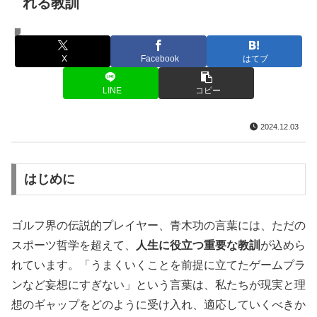
れる教訓
名言・格言
X
Facebook
はてブ
LINE
コピー
2024.12.03
はじめに
ゴルフ界の伝説的プレイヤー、青木功の言葉には、ただの
スポーツ哲学を超えて、
人生に役立つ重要な教訓
が込めら
れています。「うまくいくことを前提に立てたゲームプラ
ンなど妄想にすぎない」という言葉は、私たちが現実と理
想のギャップをどのように受け入れ、適応していくべきか