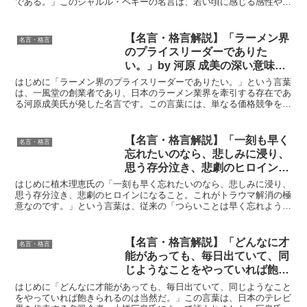
である。」このシャルル・ペギーの名言は、若い頃に感じる感性や情
ャルル・ペギーの深い意味と得ら
熱が、成長とともに真の価値を持つものへと変化することを...
れる教訓
【名言・格言解説】「ラーメン界
名言・格言
のプライスリーダーでありた
い。」by 河原 成美の深い意味と
得られる教訓
はじめに「ラーメン界のプライスリーダーでありたい。」という言葉
は、一風堂の創業者であり、日本のラーメン業界を牽引する存在であ
る河原成美氏が発した名言です。この言葉には、単なる価格競争を超
えた、業界全体の発展を見据えたビジョンが込められていま...
【名言・格言解説】「一刻も早く
名言・格言
忘れたいのなら、悲しみに浸り、
思う存分泣き、悲劇のヒロインに
なること。これがトラウマ解消の
はじめに植木理恵氏の「一刻も早く忘れたいのなら、悲しみに浸り、
極意なのです。」by 植木理恵の
思う存分泣き、悲劇のヒロインになること。これがトラウマ解消の極
意なのです。」という言葉は、従来の「つらいことは早く忘れよう」
深い意味と得られる教訓
という考え方とは真逆の発想で、多くの人に衝撃を与えまし...
【名言・格言解説】「どんなに才
名言・格言
能があっても、毎日出ていて、同
じようなことをやっていれば飽き
られるのは当然だ。」by 大橋 巨
はじめに「どんなに才能があっても、毎日出ていて、同じようなこと
泉の深い意味と得られる教訓
をやっていれば飽きられるのは当然だ。」この言葉は、日本のテレビ