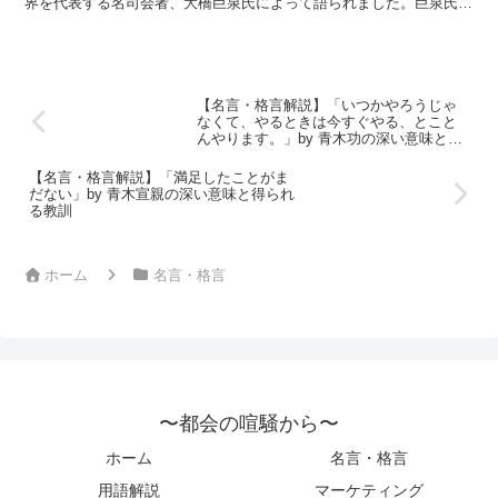
界を代表する名司会者、大橋巨泉氏によって語られました。巨泉氏
は、クイズ番組「クイズダービー」をはじめ、数々の人気番組...
【名言・格言解説】「いつかやろうじゃ
なくて、やるときは今すぐやる、とこと
んやります。」by 青木功の深い意味と得
られる教訓
【名言・格言解説】「満足したことがま
だない」by 青木宣親の深い意味と得られ
る教訓
ホーム
名言・格言
〜都会の喧騒から〜
ホーム
名言・格言
用語解説
マーケティング