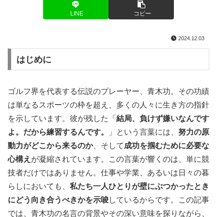
LINE
コピー
2024.12.03
はじめに
ゴルフ界を代表する伝説のプレーヤー、青木功。その功績
は単なるスポーツの枠を超え、多くの人々に生き方の指針
を示しています。彼が残した「
結局、負けず嫌いなんです
よ。だから練習するんです。
」という言葉には、
努力の原
動力がどこから来るのか
、そして
成功を掴むために必要な
心構え
が凝縮されています。この言葉が響くのは、単に競
技者だけではありません。仕事や学業、あるいは日々の暮
らしにおいても、
私たち一人ひとりが壁にぶつかったとき
にどう向き合うべきかを示唆
しているからです。この記事
では、青木功の名言の背景やその深い意味を探りながら、