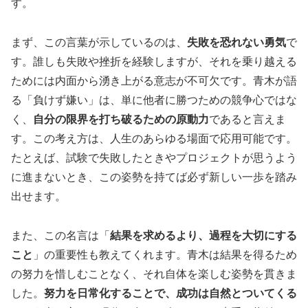
す。
まず、この言葉が示しているのは、
失敗を恐れない勇気
で
す。誰しも失敗や挫折を経験しますが、それを乗り越える
ためには内面から湧き上がる意志が不可欠です。青木が語
る「負けず嫌い」は、単に他者に勝つための競争心ではな
く、
自分の限界を打ち破るための原動力
であると言えま
す。この考え方は、人生のあらゆる場面で応用可能です。
たとえば、試験で失敗したときやプロジェクトが思うよう
に進まないとき、この姿勢を持てば必ず新しい一歩を踏み
出せます。
また、この名言は「
結果を求めるより、過程を大切にする
こと
」の重要性も教えてくれます。青木は結果を得るため
の努力を惜しむことなく、それ自体を楽しむ姿勢を貫きま
した。
努力を日常化することで、成功は自然とついてくる