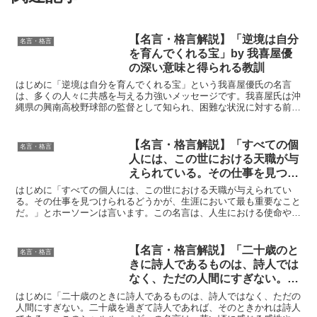
【名言・格言解説】「逆境は自分
名言・格言
を育んでくれる宝」by 我喜屋優
の深い意味と得られる教訓
はじめに「逆境は自分を育んでくれる宝」という我喜屋優氏の名言
は、多くの人々に共感を与える力強いメッセージです。我喜屋氏は沖
縄県の興南高校野球部の監督として知られ、困難な状況に対する前向
きな姿勢を教え子たちに伝えてきました。この名言には、逆境...
【名言・格言解説】「すべての個
名言・格言
人には、この世における天職が与
えられている。その仕事を見つけ
られるどうかが、生涯において最
はじめに「すべての個人には、この世における天職が与えられてい
も重要なことだ。」by ホーソー
る。その仕事を見つけられるどうかが、生涯において最も重要なこと
だ。」とホーソーンは言います。この名言は、人生における使命や生
ンの深い意味と得られる教訓
きる意味を探求する重要性を強調しており、自己の本質と深く...
【名言・格言解説】「二十歳のと
名言・格言
きに詩人であるものは、詩人では
なく、ただの人間にすぎない。二
十歳を過ぎて詩人であれば、その
はじめに「二十歳のときに詩人であるものは、詩人ではなく、ただの
ときかれは詩人である。」by シ
人間にすぎない。二十歳を過ぎて詩人であれば、そのときかれは詩人