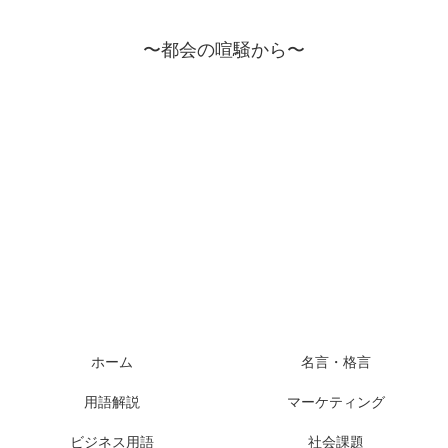
〜都会の喧騒から〜
ホーム
名言・格言
用語解説
マーケティング
ビジネス用語
社会課題