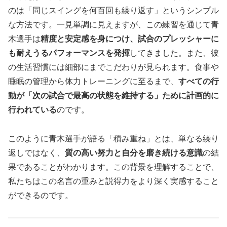
のは「同じスイングを何百回も繰り返す」というシンプル
な方法です。一見単調に見えますが、この練習を通じて青
木選手は
精度と安定感を身につけ、試合のプレッシャーに
も耐えうるパフォーマンスを発揮
してきました。また、彼
の生活習慣には細部にまでこだわりが見られます。食事や
睡眠の管理から体力トレーニングに至るまで、
すべての行
動が「次の試合で最高の状態を維持する」ために計画的に
行われている
のです。
このように青木選手が語る「積み重ね」とは、単なる繰り
返しではなく、
質の高い努力と自分を磨き続ける意識
の結
果であることがわかります。この背景を理解することで、
私たちはこの名言の重みと説得力をより深く実感すること
ができるのです。