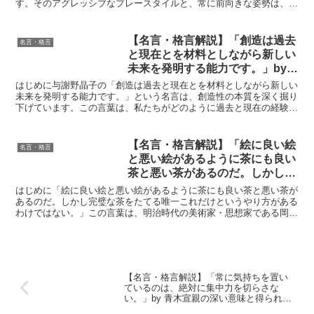
す。そのアグレッシブなプレースタイルと、常に前向きな姿勢は、多
くの人々に勇気と刺激を与えています。彼女の言葉は、試合...
【名言・格言解説】「創造は過去
名言・格言
と現在とを材料としながら新しい
未来を発明する能力です。」by
与謝野晶子の深い意味と得られる
はじめに与謝野晶子の「創造は過去と現在とを材料としながら新しい
教訓
未来を発明する能力です。」という名言は、創造性の本質を深く掘り
下げています。この言葉は、私たちがどのように過去と現在の経験を
活かして新たな未来を切り開くべきかを示唆しており、特に...
【名言・格言解説】「絵に良い絵
名言・格言
と悪い絵があるように茶にも良い
茶と悪い茶があるのだ。しかし完
璧な茶をたてる唯一これだけとい
はじめに「絵に良い絵と悪い絵があるように茶にも良い茶と悪い茶が
うやり方があるわけではない。」
あるのだ。しかし完璧な茶をたてる唯一これだけというやり方がある
わけではない。」この言葉は、明治時代の美術家・思想家である岡倉
by 岡倉天心の深い意味と得られ
天心によって語られました。岡倉天心は、日本の美術を世界...
る教訓
【名言・格言解説】「常に気持ちを置い
ているのは、絶対に集中力を切らさな
い。」by 青木宣親の深い意味と得られる
教訓