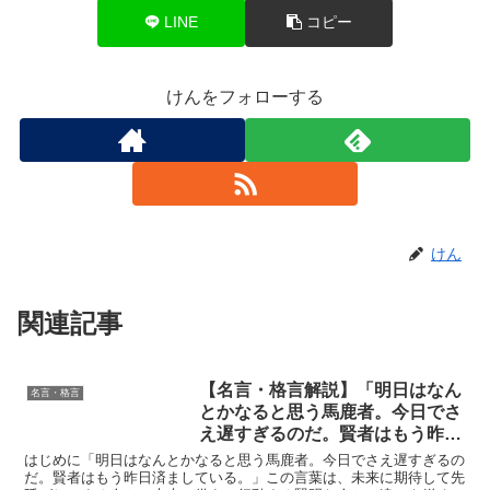
LINE
コピー
けんをフォローする
けん
関連記事
【名言・格言解説】「明日はなん
名言・格言
とかなると思う馬鹿者。今日でさ
え遅すぎるのだ。賢者はもう昨日
済ましている。」by クーリーの
はじめに「明日はなんとかなると思う馬鹿者。今日でさえ遅すぎるの
深い意味と得られる教訓
だ。賢者はもう昨日済ましている。」この言葉は、未来に期待して先