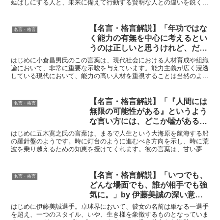
延ばしにする人と、未来に備えて行動する賢明な人との違いを鋭く指
摘しています。クーリーによるこの名言は、時間の重要性、...
【名言・格言解説】「年功ではな
名言・格言
く能力の有無を中心に考えるとい
うのは正しいと思うけれど、だか
ら能力の高い人を大事にし、能力
はじめに小倉昌男氏のこの言葉は、現代社会における人材育成や組織
の低い人はいないほうがいいとい
論において、非常に重要な示唆を与えています。能力主義が広く浸透
している現代において、能力の高い人材を重視することは当然のよう
うような言い方を聞くと、ちょっ
に思われていますが、小倉氏はその裏に潜む危険性、つまり...
と違うのではないかと思う。」by
小倉 昌男の深い意味と得られる
【名言・格言解説】「『人間には
名言・格言
教訓
無限の可能性がある』というよう
な言い方には、どこか嘘があると
思う。人間にはできることと、そ
はじめに五木寛之氏の言葉は、まるで人生という大海原を航海する船
してできないことがある。」by
の羅針盤のようです。時に灯台のように進むべき方向を示し、時に荒
波を乗り越えるための知恵を授けてくれます。彼の言葉は、甘い夢物
五木寛之の深い意味と得られる教
語ではなく、現実を直視し、その中でいかに生きるべきかを...
訓
【名言・格言解説】「いつでも、
名言・格言
どんな場面でも、誰が相手でも強
気に。」by 伊藤美誠の深い意味
と得られる教訓
はじめに伊藤美誠選手。卓球界において、彼女の名前は単なる一選手
を超え、一つのスタイル、いや、生き様を象徴するものとなっていま