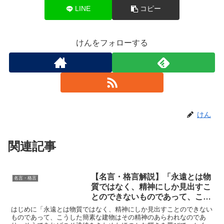
LINE
コピー
けんをフォローする
けん
関連記事
【名言・格言解説】「永遠とは物
名言・格言
質ではなく、精神にしか見出すこ
とのできないものであって、こう
した簡素な建物はその精神のあら
はじめに「永遠とは物質ではなく、精神にしか見出すことのできない
われなのであり、そうであればこ
ものであって、こうした簡素な建物はその精神のあらわれなのであ