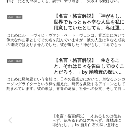
れば、たとえ成功しても、調子に乗り過ぎて、失敗する憂はない。」
る教訓
は、成功の鍵となる「節度」を教えてくれます。この言葉は...
【名言・格言解説】「神がもし、
名言・格言
世界でもっとも不幸な人生を私に
用意していたとしても、私は運命
に立ち向かう」by ベートーヴェ
はじめにルートヴィヒ・ヴァン・ベートーヴェンは、音楽史において
ンの深い意味と得られる教訓
偉大な作曲家としてその名を刻んでいますが、彼の人生は単なる成功
の連続ではありませんでした。彼が遺した「神がもし、世界でもっと
も不幸な人生を私に用意していたとしても、私は運命に立ち...
【名言・格言解説】「生きるこ
名言・格言
と、それは日々を告白してゆくこ
とだろう。」by 尾崎豊の深い意
味と得られる教訓
はじめに尾崎豊という名前は、日本の音楽史において、単なるシンガ
ーソングライターという枠を超えた、時代を象徴するアイコンとして
刻まれています。彼の歌は、青春の葛藤、社会への反抗、そして自己
探求といった普遍的なテーマを扱い、多くの若者の心を捉え...
【名言・格言解説】「才あるものは徳あ
らず。徳あるものは才あらず。真材誠に
得がたし。」by 新井白石の深い意味と得
られる教訓