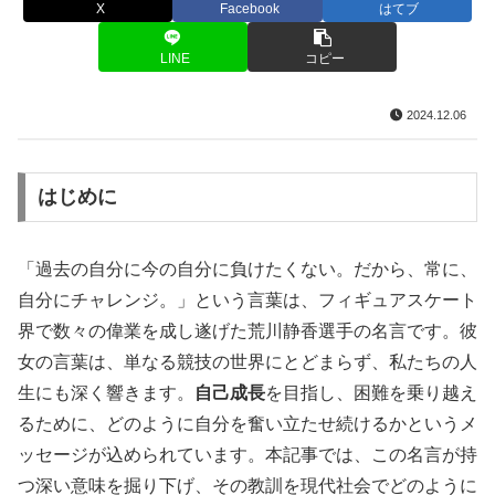
X
Facebook
はてブ
LINE
コピー
2024.12.06
はじめに
「過去の自分に今の自分に負けたくない。だから、常に、
自分にチャレンジ。」という言葉は、フィギュアスケート
界で数々の偉業を成し遂げた荒川静香選手の名言です。彼
女の言葉は、単なる競技の世界にとどまらず、私たちの人
生にも深く響きます。
自己成長
を目指し、困難を乗り越え
るために、どのように自分を奮い立たせ続けるかというメ
ッセージが込められています。本記事では、この名言が持
つ深い意味を掘り下げ、その教訓を現代社会でどのように