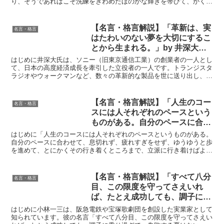
り、そうであればこそ洗練をきわめたほのかな輝きを帯びて、かくも
そ洗練をきわめたほのかな輝きを
美しいのだ。」この言葉は、明治時代の美術思想家であり、美...
帯びて、かくも美しいのだ。」by
岡倉天心の深い意味と得られる教
【名言・格言解説】「革新は、実
名言・格言
訓
はたわいのない夢を大切にするこ
とから生まれる。」by 井深大の
深い意味と得られる教訓
はじめに井深大氏は、ソニー（旧東京通信工業）の創業者の一人とし
て、日本の高度経済成長を牽引した立役者の一人です。トランジスタ
ラジオやウォークマンなど、数々の革新的な製品を世に送り出し、世
界中の人々の生活を大きく変えてきました。そんな井深氏が...
【名言・格言解説】「人生のコー
名言・格言
スには人それぞれのペースという
ものがある。自分のペースに合わ
せて、息切れず、疲れすぎをせ
はじめに「人生のコースには人それぞれのペースというものがある。
ず、ゆうゆうと歩を進めて、とに
自分のペースに合わせて、息切れず、疲れすぎをせず、ゆうゆうと歩
を進めて、とにかくその行き着くところまで、立派に行き着けばよろ
かくその行き着くところまで、立
しいのだ。」石坂泰三氏のこの言葉は、まるで静かな湖面を...
派に行き着けばよろしいのだ。」
by 石坂泰三の深い意味と得られ
【名言・格言解説】「すべて八分
名言・格言
る教訓
目、この限度を守ってさえいれ
ば、たとえ成功しても、調子に乗
り過ぎて、失敗する憂はない。」
はじめに小林一三は、阪急電鉄や宝塚歌劇団を創設した実業家として
by 小林一三の深い意味と得られ
知られています。彼の名言「すべて八分目、この限度を守ってさえい