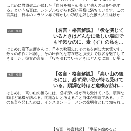
る教訓
はじめに君原健二が残した「自分を知らぬ者ほど他人の目を拒絶す
る」という名言は、シンプルながらも深い洞察に満ちています。この
言葉は、日本のマラソン界で輝かしい功績を残した彼の人生経験から
生まれたものであり、自己理解と他者との関わりの重要性を教...
【名言・格言解説】「役を演じて
名言・格言
いるときはどんなに激しい場面で
も平気なのに、素（す）の私を人
前にさらすことには恐怖感があっ
はじめに岩下志麻さんは、日本の映画史にその名を刻む大女優です。
た。」by 岩下志麻の深い意味と
数々の名作に出演し、その圧倒的な存在感と演技力で観客を魅了して
きました。彼女の言葉、「役を演じているときはどんなに激しい場面
得られる教訓
でも平気なのに、素（す）の私を人前にさらすことには恐怖...
【名言・格言解説】「高い山の後
名言・格言
ろには、必ず深い谷が待ち受けて
いる。順調な時ほど危機が訪れ
る。問題ないと考えること自体が
はじめに「高い山の後ろには、必ず深い谷が待ち受けている。順調な
問題である。」by 安藤百福の深
時ほど危機が訪れる。問題ないと考えること自体が問題である。」こ
の名言を発したのは、インスタントラーメンの発明者として知られる
い意味と得られる教訓
安藤百福氏です。彼の言葉には、単なる事業家としての成功...
【名言・格言解説】「事業を始めると