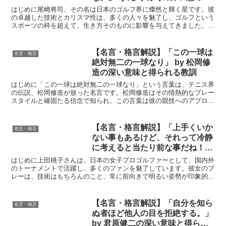
得られる教訓
はじめに尾崎将司、その名は日本のゴルフ界に燦然と輝く星です。彼
の卓越した技術とカリスマ性は、多くの人々を魅了し、ゴルフという
スポーツの枠を超えて、生き方そのものに影響を与えてきました。彼
が残した数々の言葉の中でも、「常に一つの円として人生を...
【名言・格言解説】「この一球は
名言・格言
絶対無二の一球なり」 by 松岡修
造の深い意味と得られる教訓
はじめに「この一球は絶対無二の一球なり」という言葉は、テニス界
の伝説、松岡修造が放った名言です。松岡修造はその情熱的なプレー
スタイルと確固たる信念で知られ、この言葉は彼の競技へのアプロー
チと人生哲学を象徴しています。この名言がどのようにして...
【名言・格言解説】「上手くいか
名言・格言
ない事もあるけど、それって冷静
に考えると当たり前な事だね！だ
って、天才じゃないもん。」by
はじめに上田桃子さんは、日本の女子プロゴルファーとして、国内外
上田桃子の深い意味と得られる教
のトーナメントで活躍し、多くのファンを魅了しています。彼女のプ
レーは、技術はもちろんのこと、常に前向きで明るい姿勢が印象的で
訓
す。今回取り上げる「上手くいかない事もあるけど、それっ...
【名言・格言解説】「自分を知ら
名言・格言
ぬ者ほど他人の目を拒絶する。」
by 君原健二の深い意味と得られ