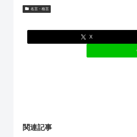
名言・格言
X
関連記事