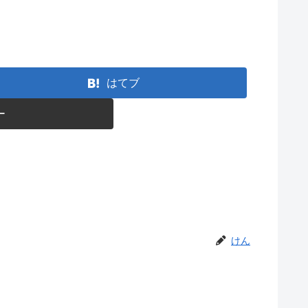
はてブ
ー
けん