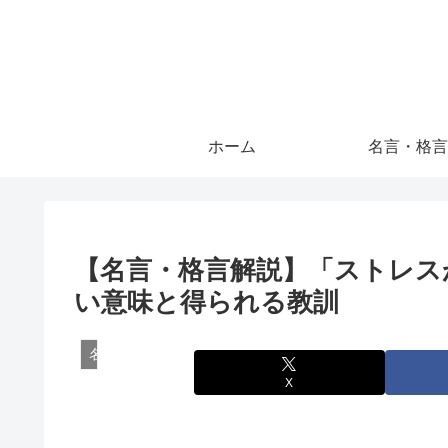
ホーム
名言・格言
【名言・格言解説】「ストレス
い意味と得られる教訓
名言・格言
X