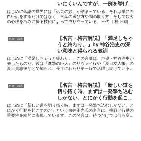
いにくいんですが、一例を挙げる
と、まああってもなくてもええよ
はじめに落語の世界には「話芸の妙」が詰まっている。それは単に面
うな、捨て台詞といったようなも
白い話をするだけではなく、言葉の選び方や間の取り方、そして観客
の心理を巧みに操る技術によって成り立っている。三代目 桂 米朝の
んを伏線として入れてあり、それ
この名言は、その真髄を端的に表している。この言葉の中...
が全体に影響し、しゃべりの緩
急、間などと重なって笑いにな
【名言・格言解説】「満足しちゃ
名言・格言
る。そんな計算を私はしていま
うと終わり。」by 神谷浩史の深
す。」 by 三代目 桂 米朝の深い意
い意味と得られる教訓
味と得られる教訓
はじめに「満足しちゃうと終わり。」この言葉は、声優・神谷浩史が
発したものだ。彼は『進撃の巨人』のリヴァイ役や『夏目友人帳』の
夏目貴志役などで知られ、長年にわたり第一線で活躍し続けている。
そんな彼が発したこの言葉には、どのような意味が込められ...
【名言・格言解説】「新しい道を
名言・格言
切り拓く時、まずは一発撃ち込む
しかない。とにかく行動を起こす
のだ」by 桜井正光の深い意味と
はじめに「新しい道を切り拓く時、まずは一発撃ち込むしかない。と
得られる教訓
にかく行動を起こすのだ」という桜井正光氏の名言は、挑戦と行動の
重要性を端的に表現しています。この名言は、待つだけでは何も変わ
らないという現実を指摘し、自らが動くことで初めて道が開...