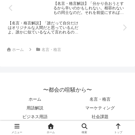
【名言・格言解説】「分かり合おうとす
るから辛いのかもしれない。相容れない
もの同士なのだ。それを前提にすれば気
は楽だ。」by 伊坂幸太郎の深い意味と得
られる教訓
【名言・格言解説】「誰だって自分だけ
はオリジナルな人間だと思っているんだ
よ。誰かに似ているなんて言われるのは
まっぴらなんだ。俺はジョン・レノンに
似ていると言われるのだって我慢できな
いね。」by 伊坂幸太郎の深い意味と得ら
ホーム
名言・格言
れる教訓
〜都会の喧騒から〜
ホーム
名言・格言
用語解説
マーケティング
ビジネス用語
社会課題
© 2022 〜都会の喧騒から〜.
メニュー
ホーム
検索
トップ