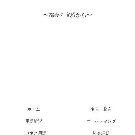
〜都会の喧騒から〜
ホーム
名言・格言
用語解説
マーケティング
ビジネス用語
社会課題