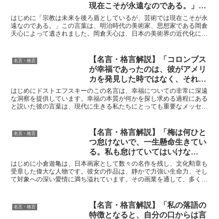
現在こそが永遠なのである。」by
岡倉天心の深い意味と得られる教
はじめに「宗教は未来を後ろ盾としているが、芸術では現在こそが永
訓
遠なのである。」この言葉は、明治時代の美術家、思想家である岡倉
天心によって遺されました。岡倉天心は、日本の美術界の近代化に大
きく貢献した人物であり、日本美術の価値を世界に広めた功...
【名言・格言解説】「コロンブス
名言・格言
が幸福であったのは、彼がアメリ
カを発見した時ではなく、それを
発見しつつあった時である。幸福
はじめにドストエフスキーのこの名言は、幸福についての非常に深遠
とは生活の絶え間なき永遠の探求
な洞察を提供しています。幸福の本質が何かを探し求める過程にある
と説いた彼の言葉は、現代に生きる私たちにとっても重要なメッセー
にあるのであって、断じて発見に
ジを持っています。この名言は、人生における「探求」の意...
あるのではない。」by ドストエ
フスキーの深い意味と得られる教
【名言・格言解説】「梅は何ひと
名言・格言
訓
つ怠けないで、一生懸命生きてい
る。私も怠けていてはいけな
い。」by 小倉 遊亀の深い意味と
はじめに小倉遊亀は、日本画家として数々の名作を残し、文化勲章も
得られる教訓
受章した偉大な人物です。彼女の作品は、静かで力強い生命力、そし
て対象への深い愛情に満ち溢れています。その画業を通して、多くの
人々に感動とインスピレーションを与え続けてきました。彼...
【名言・格言解説】「私の落語の
名言・格言
特徴となると、自分の口からは言