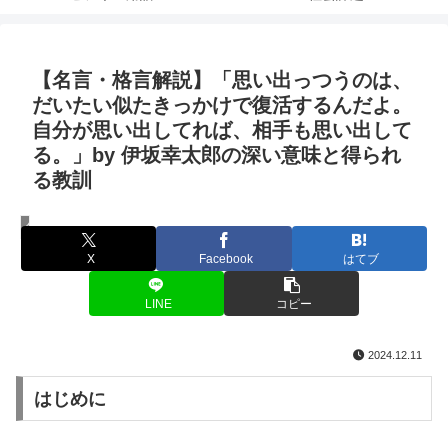
【名言・格言解説】「思い出っつうのは、
だいたい似たきっかけで復活するんだよ。
自分が思い出してれば、相手も思い出して
る。」by 伊坂幸太郎の深い意味と得られ
る教訓
名言・格言
X
Facebook
はてブ
LINE
コピー
2024.12.11
はじめに