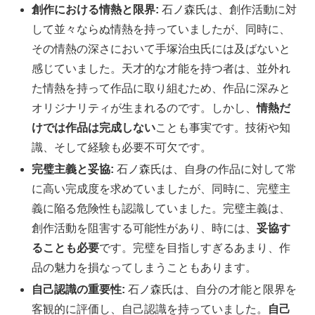
創作における情熱と限界:
石ノ森氏は、創作活動に対
して並々ならぬ情熱を持っていましたが、同時に、
その情熱の深さにおいて手塚治虫氏には及ばないと
感じていました。天才的な才能を持つ者は、並外れ
た情熱を持って作品に取り組むため、作品に深みと
オリジナリティが生まれるのです。しかし、
情熱だ
けでは作品は完成しない
ことも事実です。技術や知
識、そして経験も必要不可欠です。
完璧主義と妥協:
石ノ森氏は、自身の作品に対して常
に高い完成度を求めていましたが、同時に、完璧主
義に陥る危険性も認識していました。完璧主義は、
創作活動を阻害する可能性があり、時には、
妥協す
ることも必要
です。完璧を目指しすぎるあまり、作
品の魅力を損なってしまうこともあります。
自己認識の重要性:
石ノ森氏は、自分の才能と限界を
客観的に評価し、自己認識を持っていました。
自己