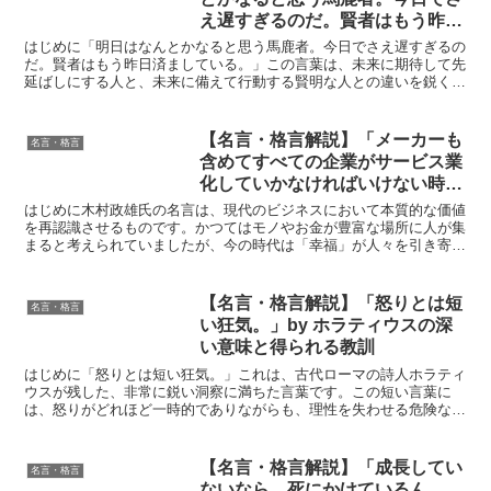
え遅すぎるのだ。賢者はもう昨日
済ましている。」by クーリーの
はじめに「明日はなんとかなると思う馬鹿者。今日でさえ遅すぎるの
深い意味と得られる教訓
だ。賢者はもう昨日済ましている。」この言葉は、未来に期待して先
延ばしにする人と、未来に備えて行動する賢明な人との違いを鋭く指
摘しています。クーリーによるこの名言は、時間の重要性、...
【名言・格言解説】「メーカーも
名言・格言
含めてすべての企業がサービス業
化していかなければいけない時に
『国内総幸福度』という軸で、発
はじめに木村政雄氏の名言は、現代のビジネスにおいて本質的な価値
想を切りかえることが必要だ。
を再認識させるものです。かつてはモノやお金が豊富な場所に人が集
まると考えられていましたが、今の時代は「幸福」が人々を引き寄せ
自分たちの会社がどれだけの幸福
る原動力となっています。この名言は、企業が利益を追求す...
を提供しているかを考えることこ
そ、これからの外資系の発想だ。
【名言・格言解説】「怒りとは短
名言・格言
その結果として、おカネがついて
い狂気。」by ホラティウスの深
くる。 今までは、モノやおカネ
い意味と得られる教訓
があるところに人が集まるのが、
はじめに「怒りとは短い狂気。」これは、古代ローマの詩人ホラティ
当たり前と思われていた。 でも
ウスが残した、非常に鋭い洞察に満ちた言葉です。この短い言葉に
一番人が集まるのは、やはり幸福
は、怒りがどれほど一時的でありながらも、理性を失わせる危険な感
なところだ。」by 木村 政雄の深
情であるかが表現されています。 ホラティウスは、日常の些...
い意味と得られる教訓
【名言・格言解説】「成長してい
名言・格言
ないなら、死にかけているん