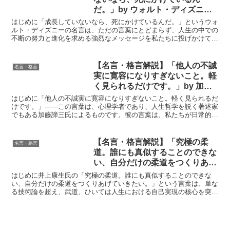
だ。」by ウォルト・ディズニー
の深い意味と得られる教訓
はじめに「成長していないなら、死にかけているんだ。」というウォ
ルト・ディズニーの名言は、ただの言葉にとどまらず、人生の中での
不断の努力と進化を求める強烈なメッセージを私たちに投げかけてい
ます。ディズニーのように革新的であり続けるためには、停...
【名言・格言解説】「他人の不誠
名言・格言
実に寛容になりすぎないこと。軽
く見られるだけです。」by 加藤
諦三の深い意味と得られる教訓
はじめに「他人の不誠実に寛容になりすぎないこと。軽く見られるだ
けです。」——この言葉は、心理学者であり、人生哲学を説く著述家
でもある加藤諦三氏によるものです。彼の言葉は、私たちが日常的に
直面する人間関係の本質を突いており、多くの人々にとって...
【名言・格言解説】「究極の柔
名言・格言
道。誰にも真似することのできな
い、自分だけの柔道をつくりあげ
ていきたい。」by 井上康生の深
はじめに井上康生氏の「究極の柔道。誰にも真似することのできな
い意味と得られる教訓
い、自分だけの柔道をつくりあげていきたい。」という言葉は、単な
る技術論を超え、武道、ひいては人生における自己実現の核心を突く
言葉です。オリンピック金メダリストであり、長らく日本代表...