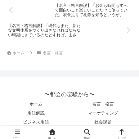
【名言・格言解説】「お金も時間もすべ
て面白いこと楽しいことだけに使ってい
た。衣食足りて礼節を知るというが、食
べることもと眠ること、いわんや着るこ
となんて、どうでもよかった。胃袋より
【名言・格言解説】「現代もまた、新た
も、興味と好奇心を満たすほうが優先だ
な文明体系をつくり出さなければならな
ったのだ。」by 石ノ森章太郎の深い意味
い時期にきているのだとすれば、まさに
と得られる教訓
トータルな感性が重要視される時代だと
いえるでしょう。つまりレオナルド的な
多才でしかもバランスのとれた人間が、
ホーム
名言・格言
どうしても必要になっているということ
です。」by 石ノ森章太郎の深い意味と得
られる教訓
〜都会の喧騒から〜
ホーム
名言・格言
用語解説
マーケティング
ビジネス用語
社会課題
© 2022 〜都会の喧騒から〜.
メニュー
ホーム
検索
トップ