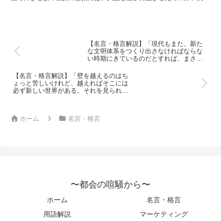
が込められています。「『今を生きる』こと。変えられない...
by 上野水香の深い意味と得られ
る教訓
【名言・格言解説】「現代もまた、新た
な文明体系をつくり出さなければならな
い時期にきているのだとすれば、まさに
トータルな感性が重要視される時代だと
いえるでしょう。つまりレオナルド的な
【名言・格言解説】「壁を越えるのはち
多才でしかもバランスのとれた人間が、
ょっと苦しいけれど、越えればそこには
どうしても必要になっているということ
必ず新しい世界がある。それを見られる
です。」by 石ノ森章太郎の深い意味と得
だけでも楽しいじゃないか。人生は木の
られる教訓
ようなもので、まっすぐに伸びた幹だけ
の木よりも、枝があちこちに伸びている
ホーム
名言・格言
木のほうがおもしろい。まっすぐな幹だ
けをスルスルと昇っていくより、枝々を
いろいろな方向に伸ばしたほうがいろい
ろな方向が見渡せて人生が何倍も楽しめ
るぞ。」by 石ノ森章太郎の深い意味と得
られる教訓
〜都会の喧騒から〜
ホーム
名言・格言
用語解説
マーケティング