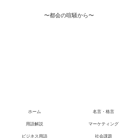
〜都会の喧騒から〜
ホーム
名言・格言
用語解説
マーケティング
ビジネス用語
社会課題