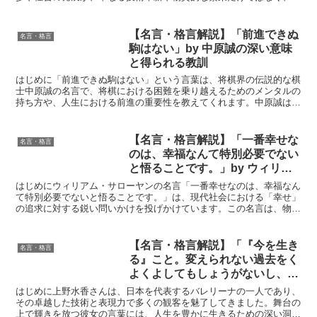
人々の努力や善意、そして福祉の追求によって成り立つことを...
【名言・格言解説】「前進できぬ
名言・格言
駒はない」by 中原誠の深い意味
と得られる教訓
はじめに「前進できぬ駒はない」という言葉は、将棋界の伝説的な棋
士中原誠の名言で、将棋における困難を乗り越えるためのメンタルの
持ち方や、人生における前進の重要性を教えてくれます。中原誠はそ
の卓越した戦略と不屈の精神で多くのファンを魅了し、将棋...
【名言・格言解説】「一番幸せな
名言・格言
のは、幸福なんて特別必要でない
と悟ることです。」by ウィリア
ム・サローヤンの深い意味と得ら
はじめにウィリアム・サローヤンの名言「一番幸せなのは、幸福なん
れる教訓
て特別必要でないと悟ることです。」は、現代社会における「幸せ」
の追求に対する鋭い問いかけを投げかけています。この名言は、物質
的な成功や外部からの承認を求めることに疲れた人々にとっ...
【名言・格言解説】「『今を生き
名言・格言
る』こと。変えられない過去をく
よくよしてもしょうがないし、未
来を考えてもだれもわからない
はじめに上野水香さんは、日本を代表するバレリーナの一人であり、
し。今を精一杯がんばることで、
その卓越した技術と表現力で多くの観客を魅了してきました。舞台の
上で輝きを放つ彼女の言葉には、人生を豊かに生きるための深い洞察
未来をつくるという考えです。」