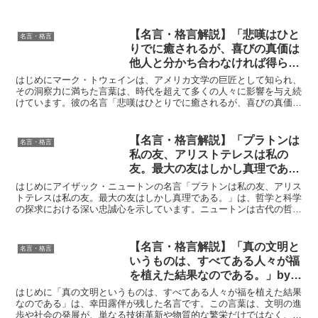
【名言・格言解説】「悲嘆はひと
名言・格言
りでに癒されるが、喜びの真価は
他人と分かち合わなければ得られ
ない。」by マーク・トウェイン
はじめにマーク・トウェインは、アメリカ文学の巨匠として知られ、
の深い意味と得られる教訓
その洞察力に満ちた言葉は、時代を超えて多くの人々に影響を与え続
けています。彼の名言「悲嘆はひとりでに癒されるが、喜びの真価は
他人と分かち合わなければ得られない。」は、人間関係や感...
【名言・格言解説】「プラトンは
名言・格言
私の友、アリストテレスは私の
友。最大の友はしかし真理であ
る。」by ニュートンの深い意味
はじめにアイザック・ニュートンの名言「プラトンは私の友、アリス
と得られる教訓
トテレスは私の友。最大の友はしかし真理である。」は、哲学と科学
の探求における深い忠誠心を示しています。ニュートンは古代の哲学
者であるプラトンとアリストテレスに対する尊敬を表しなが...
【名言・格言解説】「真の文明と
名言・格言
いうものは、すべてある人々が福
を植えた結果なのである。」by
幸田露伴の深い意味と得られる教
はじめに「真の文明というものは、すべてある人々が福を植えた結果
訓
なのである」は、幸田露伴が残した名言です。この言葉は、文明の進
歩や社会の発展が、単なる技術革新や物質的な繁栄だけではなく、