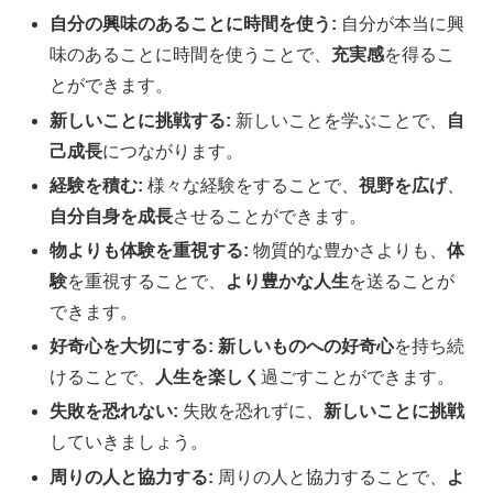
自分の興味のあることに時間を使う:
自分が本当に興
味のあることに時間を使うことで、
充実感
を得るこ
とができます。
新しいことに挑戦する:
新しいことを学ぶことで、
自
己成長
につながります。
経験を積む:
様々な経験をすることで、
視野を広げ
、
自分自身を成長
させることができます。
物よりも体験を重視する:
物質的な豊かさよりも、
体
験
を重視することで、
より豊かな人生
を送ることが
できます。
好奇心を大切にする:
新しいものへの好奇心
を持ち続
けることで、
人生を楽しく
過ごすことができます。
失敗を恐れない:
失敗を恐れずに、
新しいことに挑戦
していきましょう。
周りの人と協力する:
周りの人と協力することで、
よ