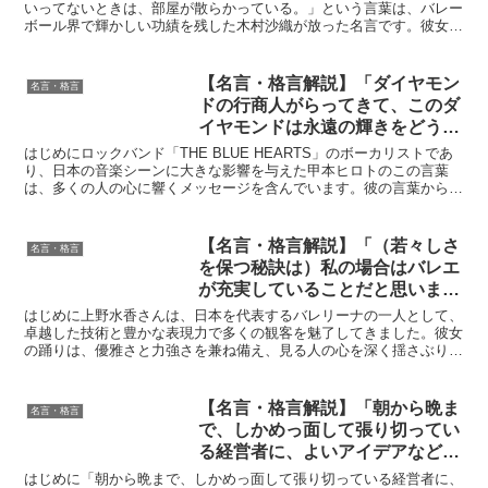
村沙織の深い意味と得られる教訓
いってないときは、部屋が散らかっている。」という言葉は、バレー
ボール界で輝かしい功績を残した木村沙織が放った名言です。彼女
は、プレイヤーとしてだけでなく、その明るい人柄や前向きな...
【名言・格言解説】「ダイヤモン
名言・格言
ドの行商人がらってきて、このダ
イヤモンドは永遠の輝きをどうの
こうのって言うとるけど せいぜ
はじめにロックバンド「THE BLUE HEARTS」のボーカリストであ
い百年しか生きられん人間に、
り、日本の音楽シーンに大きな影響を与えた甲本ヒロトのこの言葉
は、多くの人の心に響くメッセージを含んでいます。彼の言葉から
永遠の輝きを売りつけてどうする
は、「今を生きる」ことの重要性が感じ取れます。こ...
んじゃ。 俺らが欲しいのは今だ
けです。」by 甲本ヒロトの深い
【名言・格言解説】「（若々しさ
名言・格言
意味と得られる教訓
を保つ秘訣は）私の場合はバレエ
が充実していることだと思いま
す。舞台に向けて打ちこんでいる
はじめに上野水香さんは、日本を代表するバレリーナの一人として、
ときが肌の調子も体の調子もいち
卓越した技術と豊かな表現力で多くの観客を魅了してきました。彼女
の踊りは、優雅さと力強さを兼ね備え、見る人の心を深く揺さぶりま
ばん良い。逆にちょっと暇になる
す。今回取り上げる「（若々しさを保つ秘訣は）私の場合は...
と荒れます。」by 上野水香の深
い意味と得られる教訓
【名言・格言解説】「朝から晩ま
名言・格言
で、しかめっ面して張り切ってい
る経営者に、よいアイデアなど生
まれない。かえって心や生活に余
はじめに「朝から晩まで、しかめっ面して張り切っている経営者に、