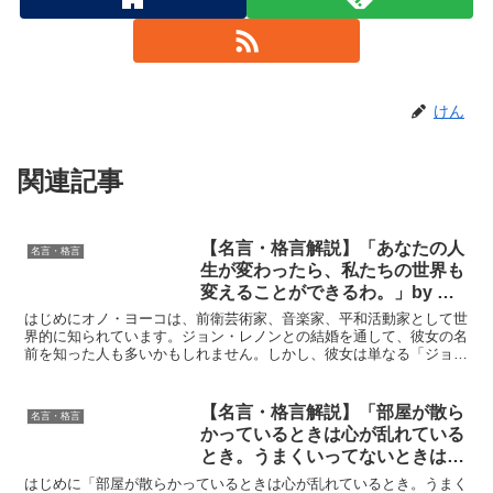
けん
関連記事
【名言・格言解説】「あなたの人
名言・格言
生が変わったら、私たちの世界も
変えることができるわ。」by オ
ノ・ヨーコの深い意味と得られる
はじめにオノ・ヨーコは、前衛芸術家、音楽家、平和活動家として世
教訓
界的に知られています。ジョン・レノンとの結婚を通して、彼女の名
前を知った人も多いかもしれません。しかし、彼女は単なる「ジョ
ン・レノンの妻」ではなく、独自の思想と表現力を持つ、影響...
【名言・格言解説】「部屋が散ら
名言・格言
かっているときは心が乱れている
とき。うまくいってないときは、
部屋が散らかっている。」 by 木
はじめに「部屋が散らかっているときは心が乱れているとき。うまく