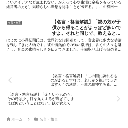
裕をもっている経営者の方が、素
よいアイデアなど生まれない。かえって心や生活に余裕をもっている
経営者の方が、素晴らしい着想を得ることが出来る。」この有田一壽
晴らしい着想を得ることが出来
の名言は、現代の多忙なビジネスマンや経営者にとって、大...
る。」by 有田一壽の深い意味と
得られる教訓
【名言・格言解説】「親の方が子
名言・格言
供から得ることがよっぽど多いで
すよ。それと同じで、教えるとい
うことはとても勉強になる。」by
はじめに小澤征爾氏は、世界的な指揮者として、音楽界に多大な功績
小澤征爾の深い意味と得られる教
を残してきた人物です。彼の情熱的で力強い指揮は、多くの人々を魅
了し、音楽の素晴らしさを伝えてきました。今回取り上げる彼の名言
訓
「親の方が子供から得ることがよっぽど多いですよ。それと...
【名言・格言解説】「この国に誇れるも
のがあるとすれば、哀しみを抱いて歩き
出す人々の慈愛、不屈の精神である。」
by 伊集院静の深い意味と得られる教訓
【名言・格言解説】「金というものも、
その時は少し目を丸くするが過ぎてしま
えば何ということはない。飯が食えて、
酒が少し飲めて、雨漏りしないところで
寝てられりゃ、それでいい。」by 伊集院
静の深い意味と得られる教訓
ホーム
名言・格言