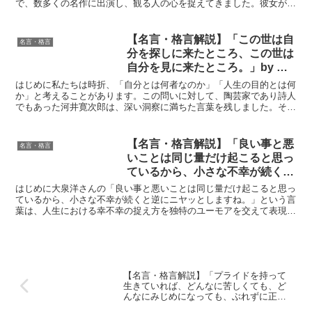
で、数多くの名作に出演し、観る人の心を捉えてきました。彼女が語
意味と得られる教訓
った「（夫婦円満の秘訣）基本的には『思いやり』でしょうかね...
【名言・格言解説】「この世は自
名言・格言
分を探しに来たところ、この世は
自分を見に来たところ。」by 河
井寛次郎の深い意味と得られる教
はじめに私たちは時折、「自分とは何者なのか」「人生の目的とは何
訓
か」と考えることがあります。この問いに対して、陶芸家であり詩人
でもあった河井寛次郎は、深い洞察に満ちた言葉を残しました。それ
が、「この世は自分を探しに来たところ、この世は自分を見...
【名言・格言解説】「良い事と悪
名言・格言
いことは同じ量だけ起こると思っ
ているから、小さな不幸が続くと
逆にニヤッとしますね。」by 大
はじめに大泉洋さんの「良い事と悪いことは同じ量だけ起こると思っ
泉洋 の深い意味と得られる教訓
ているから、小さな不幸が続くと逆にニヤッとしますね。」という言
葉は、人生における幸不幸の捉え方を独特のユーモアを交えて表現し
た名言です。俳優としてだけでなく、その人間性でも多くの...
【名言・格言解説】「プライドを持って
生きていれば、どんなに苦しくても、ど
んなにみじめになっても、ぶれずに正し
く生きていける。」by IKKOの深い意味と