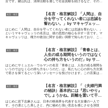
言です。鍵山氏は、清掃活動を通して社会貢献を続けるなど、その経
営手腕だけでなく、人間性においても多くの人々から尊敬を...
【名言・格言解説】「人間は、自
名言・格言
分を守ってくれない者には忠誠を
誓わない。」by マキャヴェッリ
の深い意味と得られる教訓
はじめに「人間は、自分を守ってくれない者には忠誠を誓わない。」
というマキャヴェッリの名言は、彼の思想の核心を示す一言です。マ
キャヴェッリは、権力や政治に関する鋭い洞察で知られており、この
名言は人間関係や政治的忠誠に対する深い理解を反映してい...
【名言・格言解説】「青春とは、
名言・格言
人生の或る期間をいうのではなく
心の持ち方をいうのだ」by サミ
ュエル・ウルマンの深い意味と得
はじめにサミュエル・ウルマンの名言「青春とは、人生の或る期間を
られる教訓
いうのではなく心の持ち方をいうのだ」は、私たちに心の持ち方次第
で若さを保てるという深いメッセージを投げかけます。この言葉は、
年齢や見た目で若さを測る一般的な基準に一石を投じ、「青...
【名言・格言解説】「（夫婦円満
名言・格言
の秘訣）基本的には『思いやり』
でしょうかね。距離を置いて干渉
しあわない。そういう関係でいる
はじめに岩下志麻さんは、日本の映画界を代表する大女優の一人で
ことかな。」by 岩下志麻の深い
す。その凛とした美しさと、内に秘めた強い意志を感じさせる演技