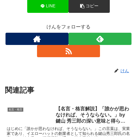
LINE
コピー
けんをフォローする
けん
関連記事
【名言・格言解説】「誰かが思わ
名言・格言
なければ、そうならない。」by
鍵山 秀三郎の深い意味と得られ
る教訓
はじめに「誰かが思わなければ、そうならない。」この言葉は、実業
家であり、イエローハットの創業者として知られる鍵山秀三郎氏の名