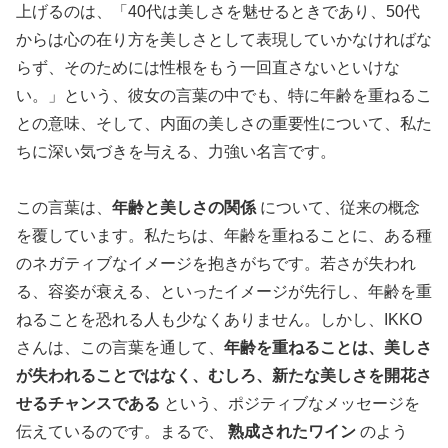
上げるのは、「40代は美しさを魅せるときであり、50代
からは心の在り方を美しさとして表現していかなければな
らず、そのためには性根をもう一回直さないといけな
い。」という、彼女の言葉の中でも、特に年齢を重ねるこ
との意味、そして、内面の美しさの重要性について、私た
ちに深い気づきを与える、力強い名言です。
この言葉は、
年齢と美しさの関係
について、従来の概念
を覆しています。私たちは、年齢を重ねることに、ある種
のネガティブなイメージを抱きがちです。若さが失われ
る、容姿が衰える、といったイメージが先行し、年齢を重
ねることを恐れる人も少なくありません。しかし、IKKO
さんは、この言葉を通して、
年齢を重ねることは、美しさ
が失われることではなく、むしろ、新たな美しさを開花さ
せるチャンスである
という、ポジティブなメッセージを
伝えているのです。まるで、
熟成されたワイン
のよう