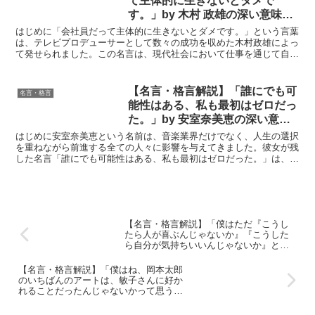
て主体的に生きないとダメで
す。」by 木村 政雄の深い意味と
得られる教訓
はじめに「会社員だって主体的に生きないとダメです。」という言葉
は、テレビプロデューサーとして数々の成功を収めた木村政雄によっ
て発せられました。この名言は、現代社会において仕事を通じて自己
実現を目指す人々にとって、大きな示唆を与えています。多...
【名言・格言解説】「誰にでも可
名言・格言
能性はある、私も最初はゼロだっ
た。」by 安室奈美恵の深い意味
と得られる教訓
はじめに安室奈美恵という名前は、音楽業界だけでなく、人生の選択
を重ねながら前進する全ての人々に影響を与えてきました。彼女が残
した名言「誰にでも可能性はある、私も最初はゼロだった。」は、夢
を追い求める全ての人にとって力強いメッセージです。初心...
【名言・格言解説】「僕はただ『こうし
たら人が喜ぶんじゃないか』『こうした
ら自分が気持ちいいんじゃないか』と思
うことを中心にやってきたんです。」by
糸井重里の深い意味と得られる教訓
【名言・格言解説】「僕はね、岡本太郎
のいちばんのアートは、敏子さんに好か
れることだったんじゃないかって思うん
です。」by 糸井重里の深い意味と得られ
る教訓