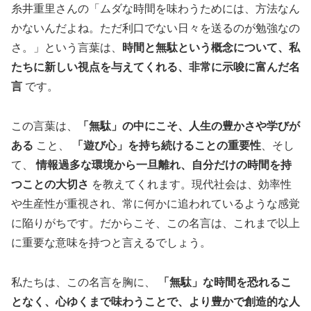
糸井重里さんの「ムダな時間を味わうためには、方法なん
かないんだよね。ただ利口でない日々を送るのが勉強なの
さ。」という言葉は、
時間と無駄という概念について、私
たちに新しい視点を与えてくれる、非常に示唆に富んだ名
言
です。
この言葉は、
「無駄」の中にこそ、人生の豊かさや学びが
ある
こと、
「遊び心」を持ち続けることの重要性
、そし
て、
情報過多な環境から一旦離れ、自分だけの時間を持
つことの大切さ
を教えてくれます。現代社会は、効率性
や生産性が重視され、常に何かに追われているような感覚
に陥りがちです。だからこそ、この名言は、これまで以上
に重要な意味を持つと言えるでしょう。
私たちは、この名言を胸に、
「無駄」な時間を恐れるこ
となく、心ゆくまで味わうことで、より豊かで創造的な人