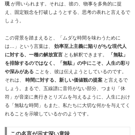
現
が用いられます。それは、彼の、物事を多角的に捉
え、固定観念を打破しようとする、思考の表れと言えるで
しょう。
この背景を踏まえると、「ムダな時間を味わうために
は…」という言葉は、
効率至上主義に陥りがちな現代人
に対する、一種の解放宣言
とも解釈できます。
「無駄」
を排除するのではなく、「無駄」の中にこそ、人生の彩り
や深みがある
ことを、彼は伝えようとしているのです。
それは、
時間に対する、新しい価値観の提案
と言えるで
しょう。まるで、五線譜に音符がない部分、つまり「休
符」が音楽に奥行きとリズムを与えるように、人生におけ
る「無駄な時間」もまた、私たちに大切な何かを与えてく
れることを示唆しているかのようです。
この名言が示す深い意味