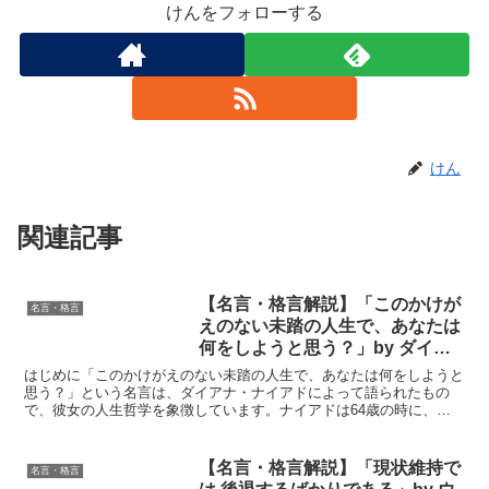
けんをフォローする
けん
関連記事
【名言・格言解説】「このかけが
名言・格言
えのない未踏の人生で、あなたは
何をしようと思う？」by ダイア
ナ・ナイアドの深い意味と得られ
はじめに「このかけがえのない未踏の人生で、あなたは何をしようと
る教訓
思う？」という名言は、ダイアナ・ナイアドによって語られたもの
で、彼女の人生哲学を象徴しています。ナイアドは64歳の時に、フ
ロリダ海峡を単独無着陸で泳ぎきるという偉業を成し遂げまし...
【名言・格言解説】「現状維持で
名言・格言