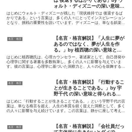
は 後退するばかりである」by ウ
ォルト・ディズニーの深い意味と
得られる教訓
はじめにウォルト・ディズニーが残した「現状維持では 後退するば
かりである」という言葉は、多くの人々にとってインスピレーション
となり、挑戦の重要性を説いています。ディズニーは、単なる娯楽産
業の枠を超え、夢を形にする創造力の象徴として知られてい...
【名言・格言解説】「人生に夢が
名言・格言
あるのではなく、夢が人生を作
る。」by 植西聰の深い意味と得
られる教訓
はじめに植西聰氏は、心理カウンセラー、著述家として、自己啓発や
心理学に関する著書を多数執筆し、多くの人々に影響を与えていま
す。彼の言葉は、心理学に基づいた洞察力と、人々の心を鼓舞する力
強さを兼ね備えており、読者に勇気と希望を与えています。「...
【名言・格言解説】「行動するこ
名言・格言
とが生きることである。」by 宇
野千代 の深い意味と得られる教
訓
はじめに「行動することが生きることである。」という宇野千代の言
葉は、単なる格言を超え、人生の本質を鋭く捉えた洞察として、多く
の人々に影響を与え続けています。この言葉は、静かに座して考える
だけでなく、積極的に行動することこそが人生を豊かにする...
【名言・格言解説】「会社員だっ
名言・格言