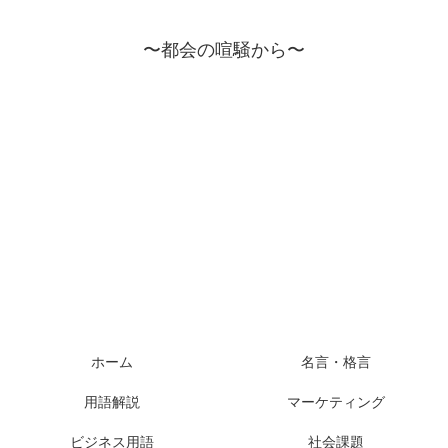
〜都会の喧騒から〜
ホーム
名言・格言
用語解説
マーケティング
ビジネス用語
社会課題