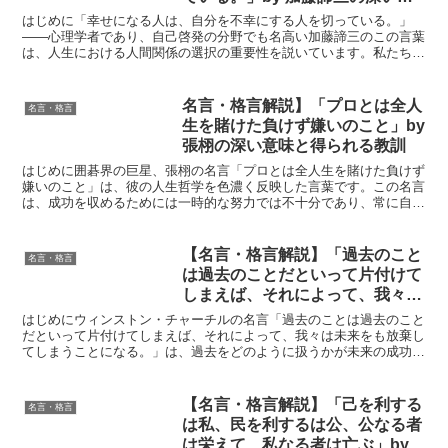
味と得られる教訓
はじめに「幸せになる人は、自分を不幸にする人を切っている。」
——心理学者であり、自己啓発の分野でも名高い加藤諦三のこの言葉
は、人生における人間関係の選択の重要性を説いています。私たちは
日々、多くの人と関わりながら生きていますが、すべての人が...
名言・格言解説】「プロとは全人
名言・格言
生を賭けた負けず嫌いのこと」by
張栩の深い意味と得られる教訓
はじめに囲碁界の巨星、張栩の名言「プロとは全人生を賭けた負けず
嫌いのこと」は、彼の人生哲学を色濃く反映した言葉です。この名言
は、成功を収めるためには一時的な努力では不十分であり、常に自ら
を高める姿勢が求められることを示しています。張栩の生涯...
【名言・格言解説】「過去のこと
名言・格言
は過去のことだといって片付けて
しまえば、それによって、我々は
未来をも放棄してしまうことにな
はじめにウィンストン・チャーチルの名言「過去のことは過去のこと
る。」by チャーチルの深い意味
だといって片付けてしまえば、それによって、我々は未来をも放棄し
てしまうことになる。」は、過去をどのように扱うかが未来の成功に
と得られる教訓
直結することを示しています。チャーチルは、過去の出来事...
【名言・格言解説】「己を利する
名言・格言
は私、民を利するは公、公なる者
は栄えて、私なる者は亡ぶ」by