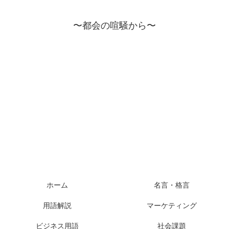
〜都会の喧騒から〜
ホーム
名言・格言
用語解説
マーケティング
ビジネス用語
社会課題