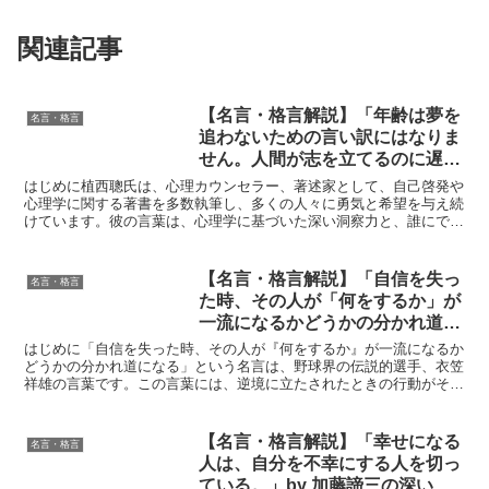
関連記事
【名言・格言解説】「年齢は夢を
名言・格言
追わないための言い訳にはなりま
せん。人間が志を立てるのに遅す
ぎるということはないのです。」
はじめに植西聰氏は、心理カウンセラー、著述家として、自己啓発や
by 植西聰の深い意味と得られる
心理学に関する著書を多数執筆し、多くの人々に勇気と希望を与え続
けています。彼の言葉は、心理学に基づいた深い洞察力と、誰にでも
教訓
理解しやすい平易な表現が特徴で、多くの読者から共感を得...
【名言・格言解説】「自信を失っ
名言・格言
た時、その人が「何をするか」が
一流になるかどうかの分かれ道に
なる」by 衣笠祥雄の深い意味と
はじめに「自信を失った時、その人が『何をするか』が一流になるか
得られる教訓
どうかの分かれ道になる」という名言は、野球界の伝説的選手、衣笠
祥雄の言葉です。この言葉には、逆境に立たされたときの行動がその
人の本質を形成し、成功への道を切り開く重要性が示されて...
【名言・格言解説】「幸せになる
名言・格言
人は、自分を不幸にする人を切っ
ている。」by 加藤諦三の深い意