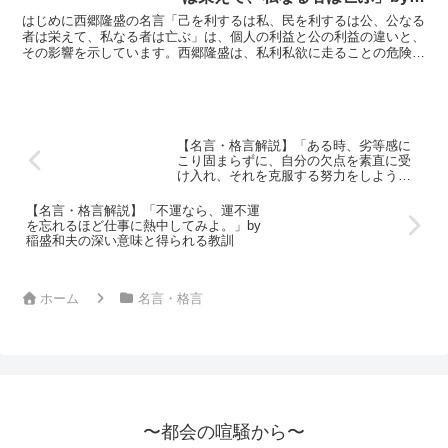
西郷隆盛の深い意味と得られる教
はじめに西郷隆盛の名言「己を利するは私、民を利するは公、公なる
訓
者は栄えて、私なる者は亡ぶ」は、個人の利益と公の利益の違いと、
その影響を示しています。西郷隆盛は、私利私欲に走ることの危険性
と、公共の利益を重んじることの重要性を訴えました。この...
【名言・格言解説】「ある時、劣等感に
こり固まらずに、自分の欠点を素直に受
け入れ、それを克服する努力をしようと
決心しました。そうすれば、挫折感を味
わうこともないと考えたのです。」by 稲
【名言・格言解説】「不運なら、運不運
盛和夫の深い意味と得られる教訓
を忘れるほど仕事に熱中してみよ。」by
稲盛和夫の深い意味と得られる教訓
ホーム
名言・格言
〜都会の喧騒から〜