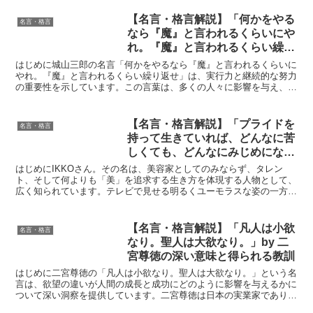
【名言・格言解説】「何かをやる
名言・格言
なら『魔』と言われるくらいにや
れ。『魔』と言われるくらい繰り
返せ」by 城山三郎の深い意味と
はじめに城山三郎の名言「何かをやるなら『魔』と言われるくらいに
得られる教訓
やれ。『魔』と言われるくらい繰り返せ」は、実行力と継続的な努力
の重要性を示しています。この言葉は、多くの人々に影響を与え、自
らの限界を超えるための指針となってきました。特に、現代...
【名言・格言解説】「プライドを
名言・格言
持って生きていれば、どんなに苦
しくても、どんなにみじめになっ
ても、ぶれずに正しく生きていけ
はじめにIKKOさん。その名は、美容家としてのみならず、タレン
る。」by IKKOの深い意味と得ら
ト、そして何よりも「美」を追求する生き方を体現する人物として、
広く知られています。テレビで見せる明るくユーモラスな姿の一方
れる教訓
で、彼女の言葉には、人生の苦楽を経験してきたからこそ生ま...
【名言・格言解説】「凡人は小欲
名言・格言
なり。聖人は大欲なり。」by 二
宮尊徳の深い意味と得られる教訓
はじめに二宮尊徳の「凡人は小欲なり。聖人は大欲なり。」という名
言は、欲望の違いが人間の成長と成功にどのように影響を与えるかに
ついて深い洞察を提供しています。二宮尊徳は日本の実業家であり、
彼の言葉は欲望の質が個人の成就や影響力にどのように作用...