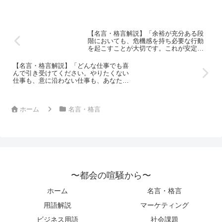
【名言・格言解説】「余裕が充分ある段
階においても、危機感を持ち必要な行動
を起こすことが大切です。これが安定し
た事業の秘訣なのです。」by 稲盛和夫の
深い意味と得られる教訓
【名言・格言解説】「どんな仕事でも喜
んで引き受けてください。やりたくない
仕事も、意に沿わない仕事も、あなたを
磨き強くする力を秘めているからで
す。」by 稲盛和夫の深い意味と得られる
教訓
ホーム
名言・格言
〜都会の喧騒から〜
ホーム
名言・格言
用語解説
マーケティング
ビジネス用語
社会課題