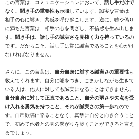
この言葉は、コミュニケーションにおいて、
話し手だけで
なく、聞き手の重要性も示唆
しています。誠実な言葉は、
相手の心に響き、共感を呼び起こします。逆に、嘘や偽り
に満ちた言葉は、相手の心を閉ざし、不信感を生み出しま
す。
聞き手は、話し手の誠実さを見抜く力を持っている
の
です。だからこそ、話し手は常に誠実であることを心がけ
なければなりません。
さらに、この言葉は、
自分自身に対する誠実さの重要性
も
教えてくれます。自分に嘘をつき、ごまかしながら生きて
いる人は、他人に対しても誠実になることはできません。
自分自身に対して正直であること、自分の弱さや欠点を受
け入れる勇気を持つこと、それが誠実さの第一歩
なので
す。自己欺瞞に陥ることなく、真摯に自分と向き合うこと
で、初めて他者との真の繋がりを築くことができると言え
るでしょう。