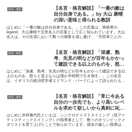
【名言・格言解説】「一番の敵は
名言・格言
自分自身である。」by 大山 康晴
の深い意味と得られる教訓
はじめに「一番の敵は自分自身である。」この言葉は、将棋界の
legend、大山康晴十五世名人の言葉として広く知られています。大山
名人は、その生涯において数々の偉業を成し遂げ、「升田幸三との名
勝負数え歌」をはじめ、数多くの名局を将棋史に刻みま...
【名言・格言解説】「深慮、熟
名言・格言
考、先見の明などが百年もかかっ
て建設できる以上のものを、怒り
と逆上ならば僅か半時間で引き倒
はじめに「深慮、熟考、先見の明などが百年もかかって建設できる以
す。」by バークの深い意味と得
上のものを、怒りと逆上ならば僅か半時間で引き倒す。」この名言
は、イギリスの政治哲学者エドマンド・バークによって語られたもの
られる教訓
です。バークは、理性と慎重さを持つことの重要性を説き、感...
【名言・格言解説】「常に今ある
名言・格言
自分の一歩先でも、より高いレベ
ルを求めて欲しいから真剣に叱る
のです。」by 井村雅代の深い意
はじめに井村雅代氏といえば、シンクロナイズドスイミング（現アー
味と得られる教訓
ティスティックスイミング）の指導者として、数々のオリンピックメ
ダリストを育て上げたことで知られています。彼女の厳しい指導は、
「鬼コーチ」と呼ばれるほど有名ですが、その厳しさの裏に...