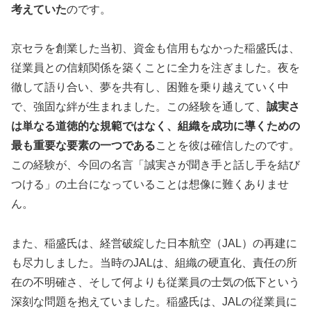
考えていた
のです。
京セラを創業した当初、資金も信用もなかった稲盛氏は、
従業員との信頼関係を築くことに全力を注ぎました。夜を
徹して語り合い、夢を共有し、困難を乗り越えていく中
で、強固な絆が生まれました。この経験を通して、
誠実さ
は単なる道徳的な規範ではなく、組織を成功に導くための
最も重要な要素の一つである
ことを彼は確信したのです。
この経験が、今回の名言「誠実さが聞き手と話し手を結び
つける」の土台になっていることは想像に難くありませ
ん。
また、稲盛氏は、経営破綻した日本航空（JAL）の再建に
も尽力しました。当時のJALは、組織の硬直化、責任の所
在の不明確さ、そして何よりも従業員の士気の低下という
深刻な問題を抱えていました。稲盛氏は、JALの従業員に