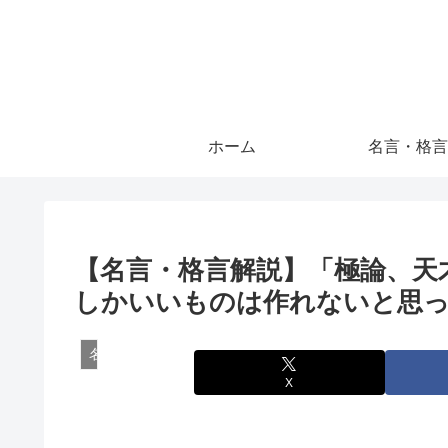
ホーム
名言・格言
【名言・格言解説】「極論、天
しかいいものは作れないと思っ
名言・格言
X