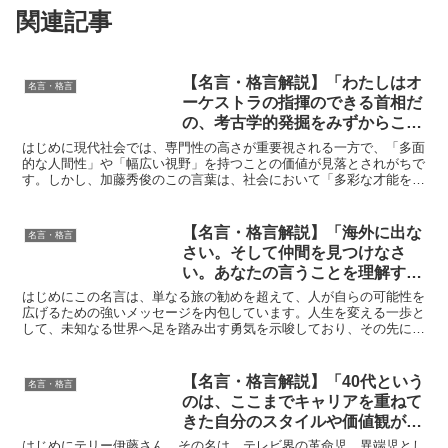
関連記事
【名言・格言解説】「わたしはオ
名言・格言
ーケストラの指揮のできる首相だ
の、考古学的発掘をみずからここ
ろみる実業家だのといった、はば
はじめに現代社会では、専門性の高さが重要視される一方で、「多面
の広い大きな人物のいる社会は、
的な人間性」や「幅広い視野」を持つことの価値が見落とされがちで
す。しかし、加藤秀俊のこの言葉は、社会において「多彩な才能を持
ほんとうに学問だの知識だのがた
つ人々」がどれほど重要であるかを示しています。例えば、...
のしく生きている社会なのではな
いかと思う。そしてそんなふうに
【名言・格言解説】「海外に出な
名言・格言
多面的な人間をそだてる社会は、
さい。そして仲間を見つけなさ
きっといい社会なのだろうと思
い。あなたの言うことを理解する
う。」by 加藤 秀俊の深い意味と
人が必ず現れます。」by 菊竹 清
はじめにこの名言は、単なる旅の勧めを超えて、人が自らの可能性を
得られる教訓
訓の深い意味と得られる教訓
広げるための強いメッセージを内包しています。人生を変える一歩と
して、未知なる世界へ足を踏み出す勇気を示唆しており、その先に自
分を理解し共鳴してくれる仲間との出会いが待っているとい...
【名言・格言解説】「40代という
名言・格言
のは、ここまでキャリアを重ねて
きた自分のスタイルや価値観が武
器。」by テリー伊藤の深い意味
はじめにテリー伊藤さん。その名は、テレビ界の革命児、異端児とし