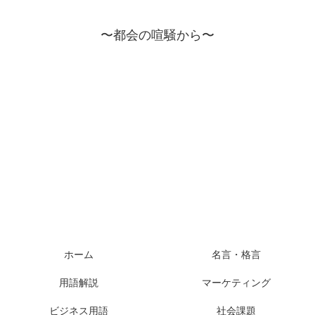
〜都会の喧騒から〜
ホーム
名言・格言
用語解説
マーケティング
ビジネス用語
社会課題