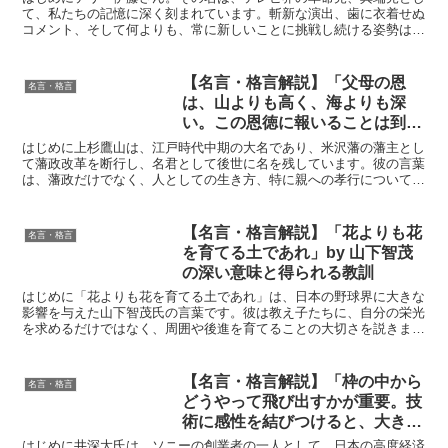
と得られる教訓
て、私たちの記憶に深く刻まれています。斬新な演出、歯に衣着せぬ
コメント、そして何よりも、常に新しいことに挑戦し続ける姿勢は、
多くの人々に刺激を与え続けてきました。彼の言葉は、時に...
【名言・格言解説】「父母の恩
名言・格言
は、山よりも高く、海よりも深
い。この恩徳に報いることは到底
できないが、せめてその万分の一
はじめに上杉鷹山は、江戸時代中期の大名であり、米沢藩の藩主とし
だけでもと力の限り努めることを
て藩政改革を断行し、名君として後世に名を残しています。彼の言葉
は、藩政だけでなく、人としての生き方、特に親への孝行について深
孝行という。」by 上杉鷹山の深
く示唆に富んでいます。「父母の恩は、山よりも高く、海よ...
い意味と得られる教訓
【名言・格言解説】「花よりも花
名言・格言
を育てる土であれ」by 山下智茂
の深い意味と得られる教訓
はじめに「花よりも花を育てる土であれ」は、日本の野球界に大きな
影響を与えた山下智茂氏の言葉です。彼は教え子たちに、自分の栄光
を求めるだけではなく、周囲や後進を育てることの大切さを説きまし
た。彼の指導哲学には、スポーツを超えた人生の本質的な教...
【名言・格言解説】「枠の中から
名言・格言
どうやって飛び出すかが重要。技
術に感性を結びつけると、大きな
飛躍ができる。」by 井深大の深
はじめに井深大氏は、ソニーの創業者の一人として、日本の高度経済