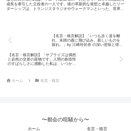
い意味と得られる教訓
成長を牽引した立役者の一人です。彼の革新的な発想と卓越したリー
ダーシップは、トランジスタラジオやウォークマンといった、世界を
変える数々の製品を生み出しました。そんな井深氏が残した...
【名言・格言解説】「いつも歩く道を離
れ、未踏の森に飛び込み、新しいものを
探れ。」by 江崎玲於奈 の深い意味と得ら
れる教訓
【名言・格言解説】「サプライズは偶然
と必然の交差の産物です。人間の創造性
のすばらしさに感動した私は、いつかは
自分でも学界に衝撃を与えるような仕事
をしたいと考えました。そのためには他
人の後塵を拝していてはだめ。どんな小
ホーム
名言・格言
さなことでもよい、人がやらないことを
研究しようと心に決めました。」by 江崎
玲於奈 の深い意味と得られる教訓
〜都会の喧騒から〜
ホーム
名言・格言