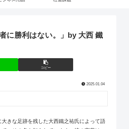
に勝利はない。」by 大西 鐵
コピー
2025.01.04
に大きな足跡を残した大西鐵之祐氏によって語