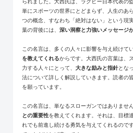
られました。大西氏は、ラグビー日本代表の
単にスポーツの世界にとどまらず、人生のあ
つの概念、すなわち「絶対はない」という現
葉の背後には、
深い洞察と力強いメッセージ
この名言は、多くの人々に影響を与え続けて
を教えてくれる
からです。大西氏の言葉は、
力する人々にとって、
大きな励みと指針
とな
法について詳しく解説していきます。読者の
を願っています。
この名言は、単なるスローガンではありませ
との重要性
を教えてくれます。それは、目標
れでも前進し続ける勇気を与えてくれるので