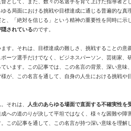
監督として、また、数々の名選手を育て上げた指導者と
らゆる局面における挑戦や目標達成に通じる普遍的な真
実と、「絶対を信じる」という精神の重要性を同時に示
が隠されている
のです。
います。それは、目標達成の難しさ、挑戦することの意
スポーツ選手だけでなく、ビジネスパーソン、芸術家、
っています。この記事では、この名言の背景、深い意味
皆様が、この名言を通して、自身の人生における挑戦や
ん。それは、
人生のあらゆる場面で直面する不確実性を
達成への道のりが決して平坦ではなく、様々な困難や障
す。この記事を通して、この名言が持つ深い意味を理解