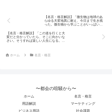
なくて、どうにもならないことも
ある、それが普通で当たり前だっ
てことの方を教えるのが教育だろ
【名言・格言解説】「微生物は地球のあ
う。」 by 北野武の深い意味と得
らゆる天変地異に耐え、今日まで生き残
られる教訓
った。微生物から学ぶことがいっぱいあ
る。」by 大村 智の深い意味と得られる教
訓
【名言・格言解説】「この道を行くと大
変だと分かっていたら、そこに向かいな
さい。そうすれば楽しい人生になる。」
by 大村 智の深い意味と得られる教訓
ホーム
名言・格言
〜都会の喧騒から〜
ホーム
名言・格言
用語解説
マーケティング
ビジネス用語
社会課題