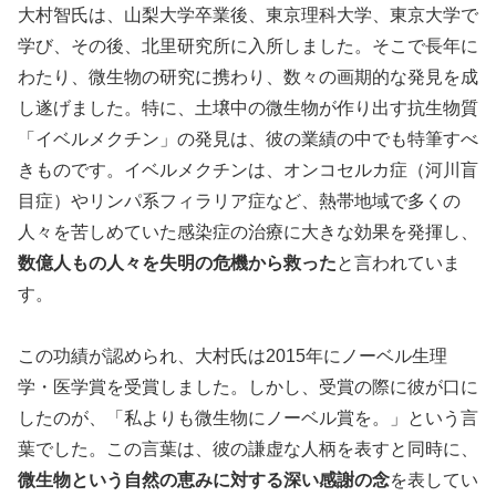
大村智氏は、山梨大学卒業後、東京理科大学、東京大学で
学び、その後、北里研究所に入所しました。そこで長年に
わたり、微生物の研究に携わり、数々の画期的な発見を成
し遂げました。特に、土壌中の微生物が作り出す抗生物質
「イベルメクチン」の発見は、彼の業績の中でも特筆すべ
きものです。イベルメクチンは、オンコセルカ症（河川盲
目症）やリンパ系フィラリア症など、熱帯地域で多くの
人々を苦しめていた感染症の治療に大きな効果を発揮し、
数億人もの人々を失明の危機から救った
と言われていま
す。
この功績が認められ、大村氏は2015年にノーベル生理
学・医学賞を受賞しました。しかし、受賞の際に彼が口に
したのが、「私よりも微生物にノーベル賞を。」という言
葉でした。この言葉は、彼の謙虚な人柄を表すと同時に、
微生物という自然の恵みに対する深い感謝の念
を表してい