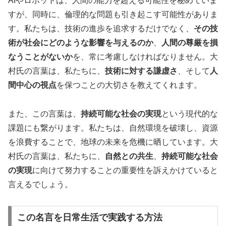
AIやロボットは、人間の能力を超える可能性を秘めていま
すが、同時に、倫理的な問題も引き起こす可能性がありま
す。私たちは、技術の進歩を追求するだけでなく、
その技
術が社会にどのような影響を与えるのか
、
人間の尊厳を損
なうことがないか
を、常に考慮しなければなりません。大
村氏の言葉は、私たちに、
技術に対する謙虚さ
、そして
人
間中心の視点
を保つことの大切さを教えてくれます。
また、この言葉は、
持続可能な社会の実現
という現代的な
課題にも繋がります。私たちは、自然環境を破壊し、資源
を浪費することで、地球の未来を危機に晒しています。大
村氏の言葉は、私たちに、
自然との共生
、
持続可能な社会
の実現
に向けて努力することの重要性を訴えかけていると
言えるでしょう。
この名言を日常生活で実践する方法