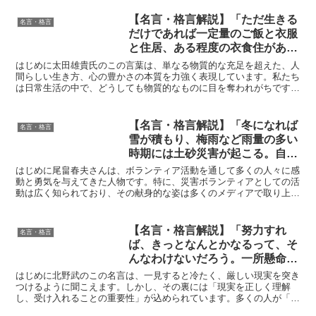
【名言・格言解説】「ただ生きる
名言・格言
だけであれば一定量のご飯と衣服
と住居、ある程度の衣食住があれ
ば生きていけます。でも人間が喜
はじめに太田雄貴氏のこの言葉は、単なる物質的な充足を超えた、人
びや幸せを感じる時は、その一定
間らしい生き方、心の豊かさの本質を力強く表現しています。私たち
は日常生活の中で、どうしても物質的なものに目を奪われがちです。
量以外のものを見た時であり、そ
日々の生活に必要な衣食住を確保することに意識が集中し、...
こに感動が生じると思うんで
す。」by 太田 雄貴の深い意味と
【名言・格言解説】「冬になれば
名言・格言
得られる教訓
雪が積もり、梅雨など雨量の多い
時期には土砂災害が起こる。自然
が教えてくれるのは、そのあらが
はじめに尾畠春夫さんは、ボランティア活動を通して多くの人々に感
えなさ。」by 尾畠春夫の深い意
動と勇気を与えてきた人物です。特に、災害ボランティアとしての活
動は広く知られており、その献身的な姿は多くのメディアで取り上げ
味と得られる教訓
られてきました。彼の言葉は、経験に裏打ちされた深い洞察...
【名言・格言解説】「努力すれ
名言・格言
ば、きっとなんとかなるって、そ
んなわけないだろう。一所懸命や
ればなんとかなるほど世の中甘く
はじめに北野武のこの名言は、一見すると冷たく、厳しい現実を突き
ないってことは、親とか周囲の大
つけるように聞こえます。しかし、その裏には「現実を正しく理解
し、受け入れることの重要性」が込められています。多くの人が「努
人が一番知ってんじゃねえか。必
力すれば報われる」と教えられて育ちますが、現実は必ずしも...
死にやってもうまくいくとは限ら