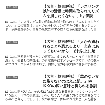
【名言・格言解説】「レスリング
名言・格言
以外の活動に時間を取られてリズ
ムを崩したくない。」by 伊調馨
の深い意味と得られる教訓
はじめに「レスリング以外の活動に時間を取られてリズムを崩したく
ない。」この言葉は、日本の女子レスリング界を代表するレジェン
ド、伊調馨選手が、自身の競技に対する並々ならぬ情熱を語った言葉
です。数々の国際大会で金メダルを獲得し、日本のスポーツ界...
【名言・格言解説】「人から嫌わ
名言・格言
れることを恐れるより、欠点はあ
ってもいいから、それ以上に魅力
のある自分になったほうがい
はじめに秋元康が放ったこの言葉は、多くの人々にとって「自己肯定
い。」by 秋元康の深い意味と得
感」と「他者との関係性」の再定義を促すメッセージです。彼の数々
のプロジェクトや創作活動は、個性と魅力を最大限に引き出す姿勢に
られる教訓
裏打ちされています。この名言は、自分を縛る「完璧主義」...
【名言・格言解説】「華のない女
名言・格言
に足りないのは光と影。」by
IKKOの深い意味と得られる教訓
はじめにIKKOさん、その名はもはや単なる美容家、タレントという
枠を超え、日本の美意識、いや、広く人々の生き方にまで影響を与え
る存在と言えるでしょう。彼の言葉は、独特の表現力と、人を惹きつ
ける力強いエネルギーに満ち溢れています。それは、単な...