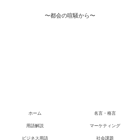
〜都会の喧騒から〜
ホーム
名言・格言
用語解説
マーケティング
ビジネス用語
社会課題