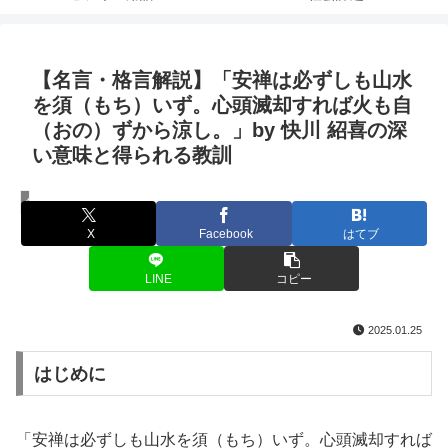
【名言・格言解説】「安禅は必ずしも山水
を須（もち）いず。心頭滅却すれば火も自
（おの）ずから涼し。」by 快川 紹喜の深
い意味と得られる教訓
名言・格言
X
Facebook
はてブ
LINE
コピー
2025.01.25
はじめに
「安禅は必ずしも山水を須（もち）いず。心頭滅却すれば