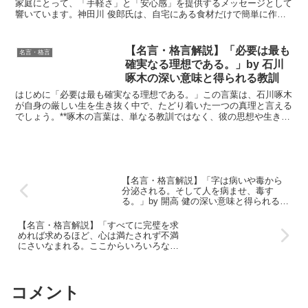
神田川 俊郎の深い意味と得られ
家庭にとって、「手軽さ」と「安心感」を提供するメッセージとして
響いています。神田川 俊郎氏は、自宅にある食材だけで簡単に作れ
る教訓
るレシピを提案することで、家庭料理の敷居を下げ、「奥さ...
【名言・格言解説】「必要は最も
名言・格言
確実なる理想である。」by 石川
啄木の深い意味と得られる教訓
はじめに「必要は最も確実なる理想である。」この言葉は、石川啄木
が自身の厳しい生を生き抜く中で、たどり着いた一つの真理と言える
でしょう。**啄木の言葉は、単なる教訓ではなく、彼の思想や生き様
が凝縮された、いわば「心の叫び」なのです。**貧困や...
【名言・格言解説】「字は病いや毒から
分泌される。そして人を病ませ、毒す
る。」by 開高 健の深い意味と得られる教
訓
【名言・格言解説】「すべてに完璧を求
めれば求めるほど、心は満たされず不満
にさいなまれる。ここからいろいろな問
題が起こってくるのだ。」by 貝原 益軒の
深い意味と得られる教訓
コメント