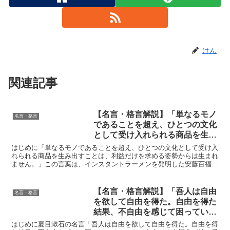
けん
関連記事
【名言・格言解説】「単なるモノ
名言・格言
であることを超え、ひとつの文化
として受け入れられる商品を生み
出すことは、利益だけを求める姿
はじめに「単なるモノであることを超え、ひとつの文化として受け入
勢からは生まれません。」by 安
れられる商品を生み出すことは、利益だけを求める姿勢からは生まれ
ません。」この言葉は、インスタントラーメンを発明した安藤百福
藤百福の深い意味と得られる教訓
が、企業家としての哲学を語ったものです。彼の発明品である...
【名言・格言解説】「吾人は自由
名言・格言
を欲して自由を得た。自由を得た
結果、不自由を感じて困ってい
る。」by 夏目漱石の深い意味と
はじめに夏目漱石の名言「吾人は自由を欲して自由を得た。自由を得