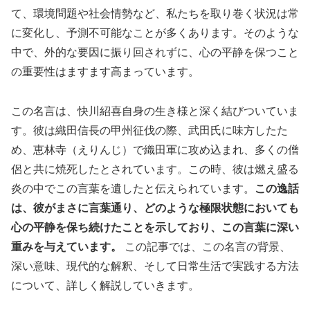
て、環境問題や社会情勢など、私たちを取り巻く状況は常
に変化し、予測不可能なことが多くあります。そのような
中で、外的な要因に振り回されずに、心の平静を保つこと
の重要性はますます高まっています。
この名言は、快川紹喜自身の生き様と深く結びついていま
す。彼は織田信長の甲州征伐の際、武田氏に味方したた
め、恵林寺（えりんじ）で織田軍に攻め込まれ、多くの僧
侶と共に焼死したとされています。この時、彼は燃え盛る
炎の中でこの言葉を遺したと伝えられています。
この逸話
は、彼がまさに言葉通り、どのような極限状態においても
心の平静を保ち続けたことを示しており、この言葉に深い
重みを与えています。
この記事では、この名言の背景、
深い意味、現代的な解釈、そして日常生活で実践する方法
について、詳しく解説していきます。