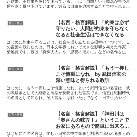
得られる教訓
た結果、不自由を感じて困っている。」は、自由という概念が持つ矛
盾を深く掘り下げています。漱石は自由を追求することで得られる新
たな束縛や困難に言及し、人間の自由に対する欲望とその実...
【名言・格言解説】「約束は必ず
名言・格言
守りたい。人間が約束を守らなく
なると社会生活はできなくなるか
らだ。」by 菊池寛の深い意味と
はじめに約束を守ることは、社会を成り立たせる根幹の一つです。こ
得られる教訓
の言葉を残したのは、日本文学界において大きな影響を与えた作家・
菊池寛です。彼は『真珠夫人』や『恩讐の彼方に』などの名作を生み
出し、さらに文芸雑誌『文藝春秋』を創刊するなど、文化的...
【名言・格言解説】「もう一押し
名言・格言
こそ慎重になれ」by 武田信玄の
深い意味と得られる教訓
はじめに「もう一押しこそ慎重になれ」という武田信玄の名言は、彼
の戦略家としての経験と洞察が反映された言葉です。信玄は戦国時代
の名将として知られ、その言葉には戦いだけでなく、日常生活やビジ
ネスにおける重要な教訓が込められています。この名言は、...
【名言・格言解説】「神田川は
名言・格言
『奥さんの味方！』ということで
お家にあるもので簡単に出来るよ
うにレシピを作っています。」by
はじめにこの名言は、忙しい日常の中で家事と料理に追われる多くの