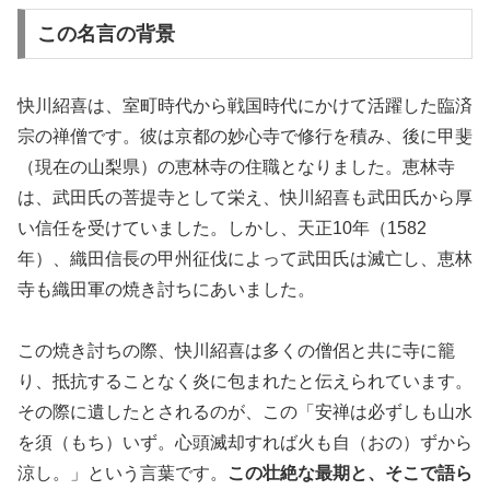
この名言の背景
快川紹喜は、室町時代から戦国時代にかけて活躍した臨済
宗の禅僧です。彼は京都の妙心寺で修行を積み、後に甲斐
（現在の山梨県）の恵林寺の住職となりました。恵林寺
は、武田氏の菩提寺として栄え、快川紹喜も武田氏から厚
い信任を受けていました。しかし、天正10年（1582
年）、織田信長の甲州征伐によって武田氏は滅亡し、恵林
寺も織田軍の焼き討ちにあいました。
この焼き討ちの際、快川紹喜は多くの僧侶と共に寺に籠
り、抵抗することなく炎に包まれたと伝えられています。
その際に遺したとされるのが、この「安禅は必ずしも山水
を須（もち）いず。心頭滅却すれば火も自（おの）ずから
涼し。」という言葉です。
この壮絶な最期と、そこで語ら