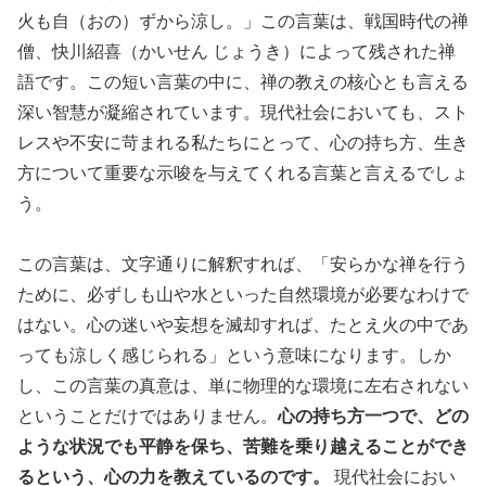
火も自（おの）ずから涼し。」この言葉は、戦国時代の禅
僧、快川紹喜（かいせん じょうき）によって残された禅
語です。この短い言葉の中に、禅の教えの核心とも言える
深い智慧が凝縮されています。現代社会においても、スト
レスや不安に苛まれる私たちにとって、心の持ち方、生き
方について重要な示唆を与えてくれる言葉と言えるでしょ
う。
この言葉は、文字通りに解釈すれば、「安らかな禅を行う
ために、必ずしも山や水といった自然環境が必要なわけで
はない。心の迷いや妄想を滅却すれば、たとえ火の中であ
っても涼しく感じられる」という意味になります。しか
し、この言葉の真意は、単に物理的な環境に左右されない
ということだけではありません。
心の持ち方一つで、どの
ような状況でも平静を保ち、苦難を乗り越えることができ
るという、心の力を教えているのです。
現代社会におい