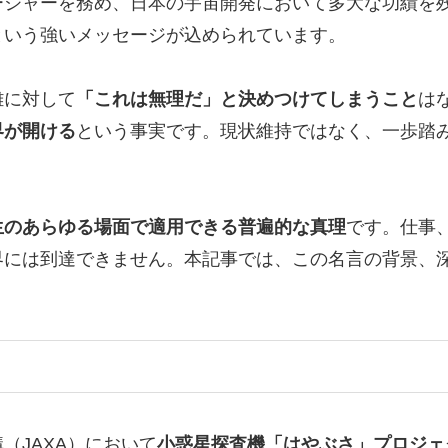
ージャーを務め、日本の宇宙開発において多大な功績を
という強いメッセージが込められています。
難に対して
「これは無理だ」と決めつけてしまうこと
は
界が開ける
という事実です。現状維持ではなく、一歩踏
生のあらゆる場面で適用できる普遍的な真理
です。仕事
界には到達できません。本記事では、この名言の背景、
（JAXA）において
小惑星探査機「はやぶさ」プロジェ