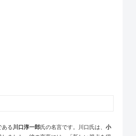
である
川口淳一郎
氏の名言です。川口氏は、
小