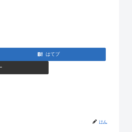
はてブ
ー
けん