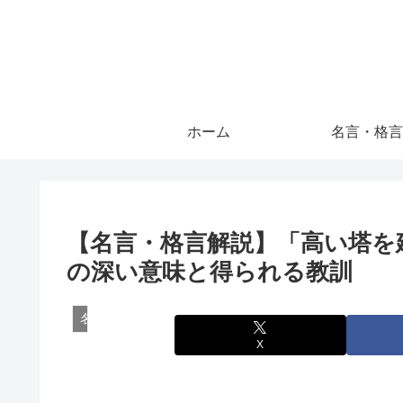
ホーム
名言・格言
【名言・格言解説】「高い塔を
の深い意味と得られる教訓
名言・格言
X