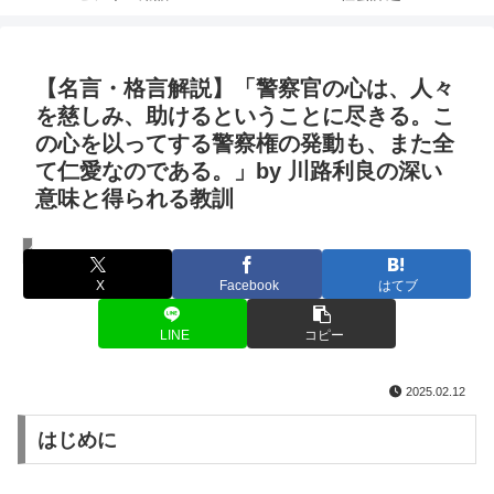
【名言・格言解説】「警察官の心は、人々
を慈しみ、助けるということに尽きる。こ
の心を以ってする警察権の発動も、また全
て仁愛なのである。」by 川路利良の深い
意味と得られる教訓
名言・格言
X
Facebook
はてブ
LINE
コピー
2025.02.12
はじめに