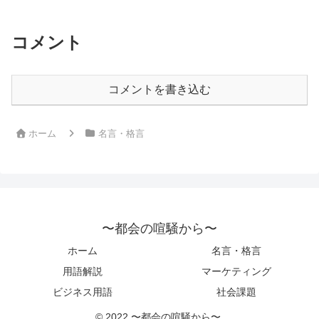
ようなものである。」by 川路利良の深い
意味と得られる教訓
コメント
コメントを書き込む
ホーム
名言・格言
〜都会の喧騒から〜
ホーム
名言・格言
用語解説
マーケティング
ビジネス用語
社会課題
© 2022 〜都会の喧騒から〜.