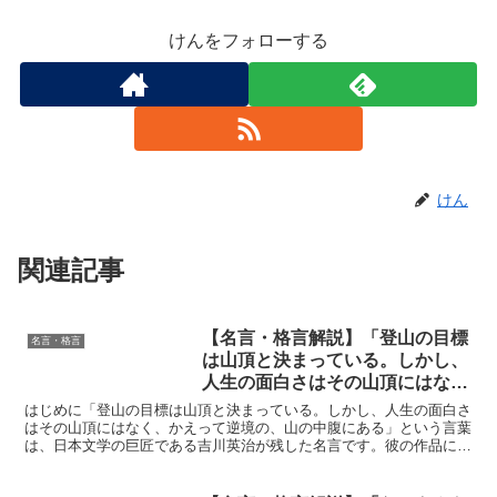
けんをフォローする
けん
関連記事
【名言・格言解説】「登山の目標
名言・格言
は山頂と決まっている。しかし、
人生の面白さはその山頂にはな
く、かえって逆境の、山の中腹に
はじめに「登山の目標は山頂と決まっている。しかし、人生の面白さ
ある」by 吉川英治の深い意味と
はその山頂にはなく、かえって逆境の、山の中腹にある」という言葉
は、日本文学の巨匠である吉川英治が残した名言です。彼の作品には
得られる教訓
多くの人生哲学が込められており、この言葉もその一つです...