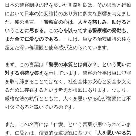
日本の警察制度の礎を築いた川路利良は、その思想と行動
において日本の治安維持のあり方に多大な影響を与えまし
た。彼の名言、「
警察官の心は、人々を慈しみ、助けると
いうことに尽きる。この心を以ってする警察権の発動も、
また全て仁愛なのである。
」には、単なる治安維持の枠を
超えた深い倫理観と使命感が込められています。
まず、この言葉は
「警察の本質とは何か？」という問いに
対する明確な答え
を示しています。警察の仕事は単に犯罪
を取り締まることではなく、社会全体の安心と安全を支え
るために存在するという考えが根底にあります。つまり、
厳格な法の執行とともに、人々を思いやる心が警察には不
可欠であると説いているのです。
また、この名言には「仁愛」という言葉が用いられていま
す。仁愛とは、儒教的な道徳観に基づく「
人を思いやる気