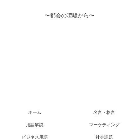
〜都会の喧騒から〜
ホーム
名言・格言
用語解説
マーケティング
ビジネス用語
社会課題