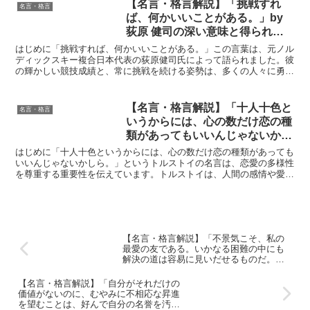
【名言・格言解説】「挑戦すれ
名言・格言
ば、何かいいことがある。」by
荻原 健司の深い意味と得られる
教訓
はじめに「挑戦すれば、何かいいことがある。」この言葉は、元ノル
ディックスキー複合日本代表の荻原健司氏によって語られました。彼
の輝かしい競技成績と、常に挑戦を続ける姿勢は、多くの人々に勇気
と希望を与え続けています。このシンプルな言葉の背後には...
【名言・格言解説】「十人十色と
名言・格言
いうからには、心の数だけ恋の種
類があってもいいんじゃないかし
ら。」by トルストイの深い意味
はじめに「十人十色というからには、心の数だけ恋の種類があっても
と得られる教訓
いいんじゃないかしら。」というトルストイの名言は、恋愛の多様性
を尊重する重要性を伝えています。トルストイは、人間の感情や愛の
形が一様でなく、多様であるべきだと考えていました。この...
【名言・格言解説】「不景気こそ、私の
最愛の友である。いかなる困難の中にも
解決の道は容易に見いだせるものだ。最
も重大なるものは、不断の努力である。
人生は闘争であり、止まる所はない。た
【名言・格言解説】「自分がそれだけの
だ前進あるのみである。」by 川鍋秋蔵の
価値がないのに、むやみに不相応な昇進
深い意味と得られる教訓
を望むことは、好んで自分の名誉を汚す