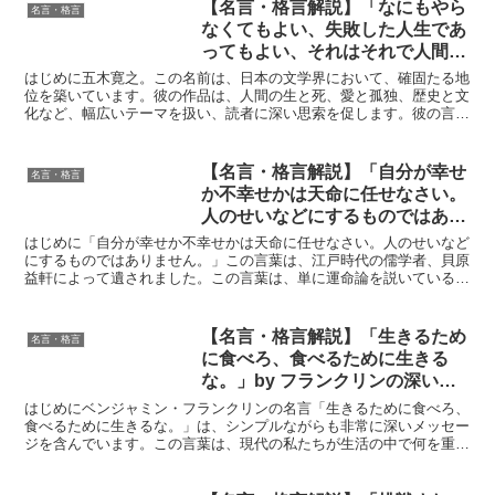
【名言・格言解説】「なにもやら
名言・格言
なくてもよい、失敗した人生であ
ってもよい、それはそれで人間と
して生まれてきて、そして人間と
はじめに五木寛之。この名前は、日本の文学界において、確固たる地
して死んでいく、そのことにおい
位を築いています。彼の作品は、人間の生と死、愛と孤独、歴史と文
化など、幅広いテーマを扱い、読者に深い思索を促します。彼の言葉
てまず存在に価値があるのだ。」
は、時に優しく、時に厳しく、私たちの心に深く響き、人生...
by 五木寛之の深い意味と得られ
る教訓
【名言・格言解説】「自分が幸せ
名言・格言
か不幸せかは天命に任せなさい。
人のせいなどにするものではあり
ません。」by 貝原 益軒の深い意
はじめに「自分が幸せか不幸せかは天命に任せなさい。人のせいなど
味と得られる教訓
にするものではありません。」この言葉は、江戸時代の儒学者、貝原
益軒によって遺されました。この言葉は、単に運命論を説いているの
ではなく、人生における主体性と責任の重要性を力強く示唆...
【名言・格言解説】「生きるため
名言・格言
に食べろ、食べるために生きる
な。」by フランクリンの深い意
味と得られる教訓
はじめにベンジャミン・フランクリンの名言「生きるために食べろ、
食べるために生きるな。」は、シンプルながらも非常に深いメッセー
ジを含んでいます。この言葉は、現代の私たちが生活の中で何を重視
するべきかを問いかけ、食事や物質的な欲望が人生の目的に...