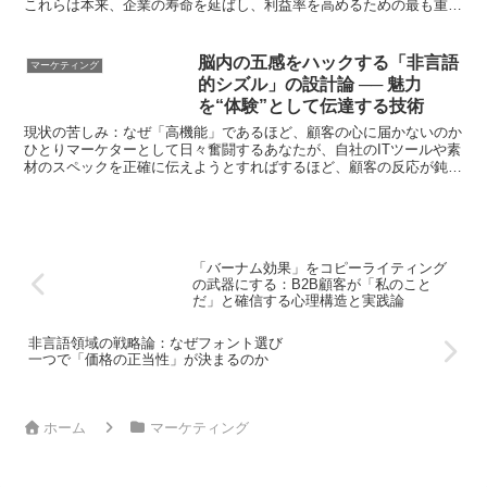
これらは本来、企業の寿命を延ばし、利益率を高めるための最も重要
な活動です。しかし、多くのひとりマーケターは、こうした...
脳内の五感をハックする「非言語
マーケティング
的シズル」の設計論 ── 魅力
を“体験”として伝達する技術
現状の苦しみ：なぜ「高機能」であるほど、顧客の心に届かないのか
ひとりマーケターとして日々奮闘するあなたが、自社のITツールや素
材のスペックを正確に伝えようとすればするほど、顧客の反応が鈍く
なる──このジレンマは、情報の「解像度」と「質感」の...
「バーナム効果」をコピーライティング
の武器にする：B2B顧客が「私のこと
だ」と確信する心理構造と実践論
非言語領域の戦略論：なぜフォント選び
一つで「価格の正当性」が決まるのか
ホーム
マーケティング