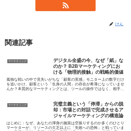
けん
関連記事
デジタル全盛の今、なぜ「紙」な
マーケティング
のか？ B2Bマーケティングにお
ける「物理的接触」の戦略的価値
孤独な戦いの中で見失いがちな「顧客の実感」モニター上の数字だけ
を追いかけ、顧客という「生身の人間」の存在が希薄になっていませ
んか？本質的なマーケティングとは、ツールの操作ではなく、相手の
感情と行動をデザインすることにあります。ひとりマーケタ...
完璧主義という「停滞」からの脱
マーケティング
却：市場との対話で完成させるア
ジャイルマーケティングの構造論
はじめに：なぜ、あなたの渾身の施策は空振りするのか多くのひとり
マーケターが、リソースの欠乏以上に「失敗への恐怖」と戦っていま