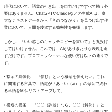
現代において、語彙の引き出しを自力だけですべて賄う必
要はありません。ChatGPTやClaudeなどの生成AIは、膨
大なテキストデータから「音のつながり」を見つけ出す作
業において、人間を凌駕する効率性を発揮します。
しかし、「いい感じのキャッチコピーを書いて」と丸投げ
してはいけません。これでは、AIがありきたりな表現を返
すだけです。プロフェッショナルな使い方は以下の通りで
す。
• 指示の具体化: 「『信頼』という概念を伝えたい。これ
に関連する言葉で、語尾が『あ・い（ai）』の母音で終わ
る単語を50個リストアップして」
• 構造の提案: 「『〇〇（課題）なら、〇〇（解決）』と
いうリズムで、前半と後半で韻を踏むパターンを複数提案