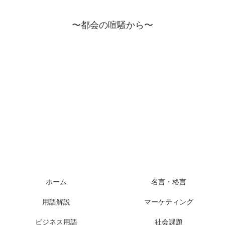
〜都会の喧騒から〜
ホーム
名言・格言
用語解説
マーケティング
ビジネス用語
社会課題