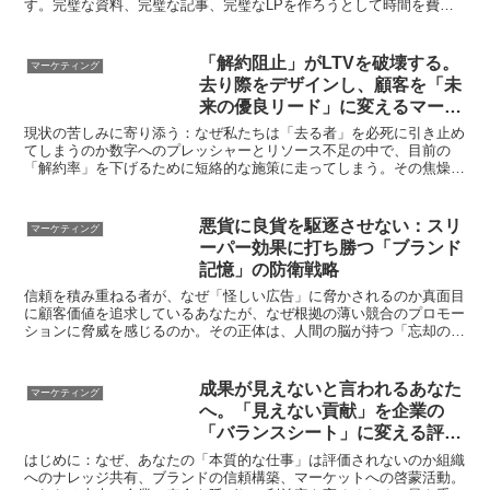
す。完璧な資料、完璧な記事、完璧なLPを作ろうとして時間を費や
し、ようやく世に出した時には、市場の関心はすでに移ろっ...
「解約阻止」がLTVを破壊する。
マーケティング
去り際をデザインし、顧客を「未
来の優良リード」に変えるマーケ
ティング構造論
現状の苦しみに寄り添う：なぜ私たちは「去る者」を必死に引き止め
てしまうのか数字へのプレッシャーとリソース不足の中で、目前の
「解約率」を下げるために短絡的な施策に走ってしまう。その焦燥感
と、そこから生まれる悪循環の構造について、まずは冷静に見...
悪貨に良貨を駆逐させない：スリ
マーケティング
ーパー効果に打ち勝つ「ブランド
記憶」の防衛戦略
信頼を積み重ねる者が、なぜ「怪しい広告」に脅かされるのか真面目
に顧客価値を追求しているあなたが、なぜ根拠の薄い競合のプロモー
ションに脅威を感じるのか。その正体は、人間の脳が持つ「忘却のメ
カニズム」にあります。日々、ワンオペでマーケティング実...
成果が見えないと言われるあなた
マーケティング
へ。「見えない貢献」を企業の
「バランスシート」に変える評価
設計論
はじめに：なぜ、あなたの「本質的な仕事」は評価されないのか組織
へのナレッジ共有、ブランドの信頼構築、マーケットへの啓蒙活動。